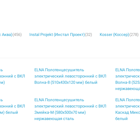
с Аква)
(456)
Instal Projekt (Инстал Проект)
(32)
Kosser (Коссер)
(278)
ль
ELNA Полотенцесушитель
ELNA Полот
ронний с ВКЛ
электрический левосторонний с ВКЛ
электрическ
мм)
Волна-8 (510х430х120 мм) белый
Волна-8 (52
нержавеюща
ль
ELNA Полотенцесушитель
ELNA Полот
ронний с ВКЛ
электрический левосторонний с ВКЛ
электрическ
мм) белый
Змейка-М (580х500х70 мм)
Каскад Микс
нержавеющая сталь
белый
ль
ELNA Полотенцесушитель
ELNA Полот
ронний с ВКЛ
электрический левосторонний с ВКЛ
электрическ