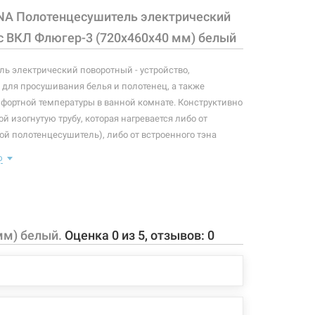
NA Полотенцесушитель электрический
с ВКЛ Флюгер-3 (720х460х40 мм) белый
ь электрический поворотный - устройство,
для просушивания белья и полотенец, а также
ортной температуры в ванной комнате. Конструктивно
й изогнутую трубу, которая нагревается либо от
ой полотенцесушитель), либо от встроенного тэна
олотенцесушитель). Плюс ко всему, правильно
ю
отенцесушитель станет незаменимым элементом
 конфигурация изделия, а также комплектация товара
 производителем без уведомления. За внесенные
мм) белый.
Оценка
0
из
5
, отзывов:
0
зменения, магазин ответственности не несет.