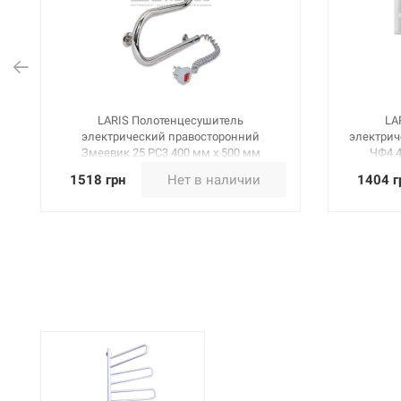
LARIS Полотенцесушитель
LA
электрический правосторонний
электрич
Змеевик 25 PC3 400 мм х 500 мм
ЧФ4 4
(73207031)
1518 грн
Нет в наличии
1404 г