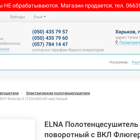
ы НЕ обрабатываются. Магазин продается, тел. 0663
Бренды
Язык
(050) 435 79 57
Харьков, 
(050) 435 79 60
адрес точки
не
Посмотреть
 мобильных
(057) 784 14 47
вонок
согласно тарифам Ваших операторов
Например:
Кар
есушители
Электрические полотенцесушители
ВКЛ Флюгер-3 (720х460х40 мм) белый
ELNA Полотенцесушитель 
поворотный с ВКЛ Флюгер