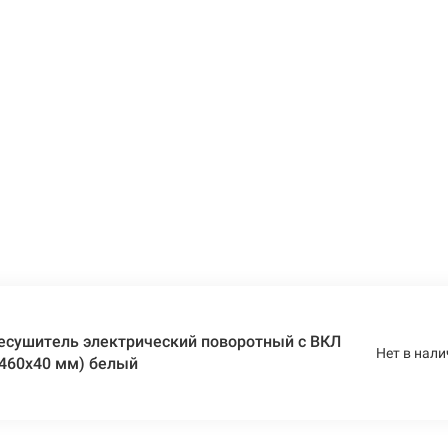
есушитель электрический поворотный с ВКЛ
Нет в нали
х460х40 мм) белый