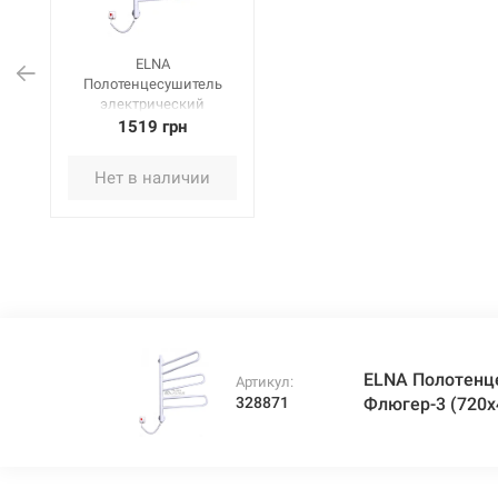
ELNA
Полотенцесушитель
электрический
поворотный с ВКЛ
1519 грн
Флюгер-3 (720х460х40
мм) белый
Нет в наличии
ELNA Полотенц
Артикул:
328871
Флюгер-3 (720