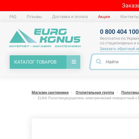
Заказ
FAQ
Отзывы
Доставка и оплата
Акции
Контакты
0 800 404 100
бесплатно по Украи
со стационарных и
Заказать обратный з
КАТАЛОГ ТОВАРОВ
Магазин сантехники
Отопительная группа
Полотенц
ELNA Полотенцесушитель электрический поворотный с 