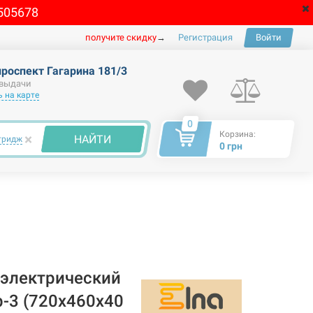
505678
получите скидку
→
Регистрация
Войти
проспект Гагарина 181/3
 выдачи
 на карте
0
Корзина:
×
НАЙТИ
тридж
0 грн
электрический
-3 (720х460х40