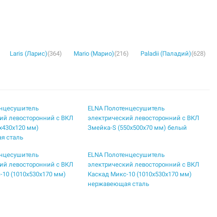
Laris (Ларис)
(364)
Mario (Марио)
(216)
Paladii (Паладий)
(628)
енцесушитель
ELNA Полотенцесушитель
ий левосторонний с ВКЛ
электрический левосторонний с ВКЛ
5х430х120 мм)
Змейка-S (550х500х70 мм) белый
я сталь
енцесушитель
ELNA Полотенцесушитель
ий левосторонний с ВКЛ
электрический левосторонний с ВКЛ
-10 (1010х530х170 мм)
Каскад Микс-10 (1010х530х170 мм)
нержавеющая сталь
енцесушитель
ELNA Полотенцесушитель
ий левосторонний с ВКЛ
электрический левосторонний с ВКЛ