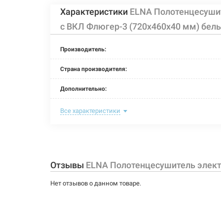
Характеристики
ELNA Полотенцесуши
с ВКЛ Флюгер-3 (720х460х40 мм) бел
Производитель:
Страна производителя:
Дополнительно:
Цвет:
Все характеристики
Ширина:
Глубина:
Отзывы
ELNA Полотенцесушитель элект
Высота:
Нет отзывов о данном товаре.
Мощность:
Максимальная температура: