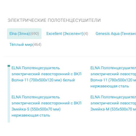
ЭЛЕКТРИЧЕСКИЕ ПОЛОТЕНЦЕСУШИТЕЛИ
Elna (Элна)
(690)
Excellent (Экселент)
(4)
Genesis Aqua (Генези
Тёплый мир
(464)
ELNA Полотенцесушитель
ELNA Полотенцесушите
электрический левосторонний с ВКЛ
электрический левосто
Волна-11 (700х500х120 мм) белый
Волна-11 (780х500х120 
нержавеющая сталь
ELNA Полотенцесушитель
ELNA Полотенцесушите
электрический левосторонний с ВКЛ
электрический левосто
Змейка-S (550х500х70 мм)
Змейка-М (535х500х70 
нержавеющая сталь
ELNA Полотенцесушитель
ELNA Полотенцесушите
электрический левосторонний с ВКЛ
электрический левосто