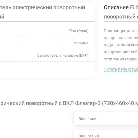
тель электрический поворотный
Описание
EL
ый
поворотный 
Полотенцесушител
Elna (Элна)
предназначенное 
Украина
поддержания комф
представляет собо
Выключатель на вилке (ВКЛ)
отопления (водян
(электрический п
белый
Читать полность
подобранный пол
460 мм
интерьера.
Характеристики и
40 мм
могут изменяться
рический поворотный с ВКЛ Флюгер-3 (720х460х40 
720 мм
производителем и
93 Вт
+55°C