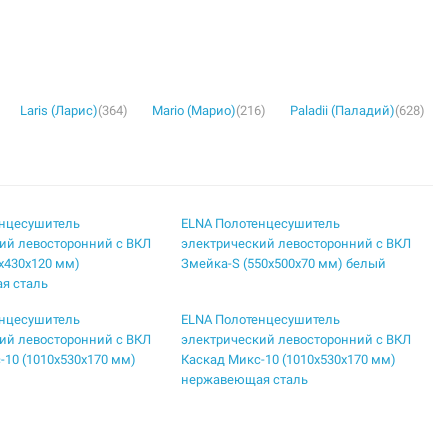
Laris (Ларис)
(364)
Mario (Марио)
(216)
Paladii (Паладий)
(628)
енцесушитель
ELNA Полотенцесушитель
ий левосторонний с ВКЛ
электрический левосторонний с ВКЛ
5х430х120 мм)
Змейка-S (550х500х70 мм) белый
я сталь
енцесушитель
ELNA Полотенцесушитель
ий левосторонний с ВКЛ
электрический левосторонний с ВКЛ
-10 (1010х530х170 мм)
Каскад Микс-10 (1010х530х170 мм)
нержавеющая сталь
енцесушитель
ELNA Полотенцесушитель
ий левосторонний с ВКЛ
электрический левосторонний с ВКЛ