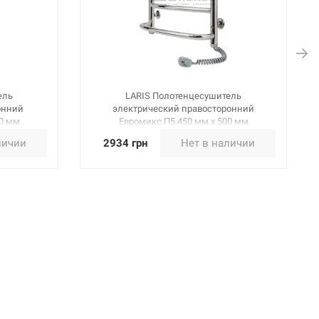
ель
LARIS Полотенцесушитель
онний
электрический правосторонний
00 мм
Евромикс П5 450 мм х 500 мм
(73207025)
личии
2934 грн
Нет в наличии