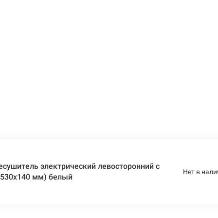
есушитель электрический левосторонний с
Нет в нали
х530х140 мм) белый