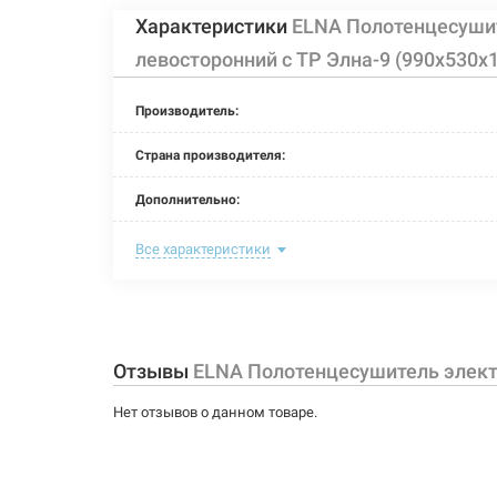
Характеристики
ELNA Полотенцесуши
левосторонний с ТР Элна-9 (990х530х
Производитель:
Страна производителя:
Дополнительно:
Цвет:
Все характеристики
Ширина:
Глубина:
Отзывы
ELNA Полотенцесушитель электр
Высота:
Нет отзывов о данном товаре.
Мощность:
Максимальная температура: