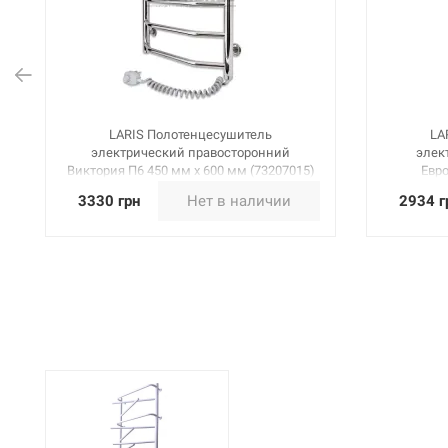
LARIS Полотенцесушитель
LA
электрический правосторонний
элек
Виктория П6 450 мм х 600 мм (73207015)
Евро
3330 грн
Нет в наличии
2934 г