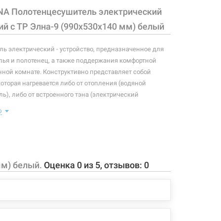
NA Полотенцесушитель электрический
й с ТР Элна-9 (990х530х140 мм) белый
ь электрический - устройство, предназначенное для
ья и полотенец, а также поддержания комфортной
нной комнате. Конструктивно представляет собой
которая нагревается либо от отопления (водяной
ь), либо от встроенного тэна (электрический
ь). Плюс ко всему, правильно подобранный
ю
ль станет незаменимым элементом интерьера.
 конфигурация изделия, а также комплектация товара
 производителем без уведомления. За внесенные
зменения, магазин ответственности не несет.
мм) белый.
Оценка
0
из
5
, отзывов:
0