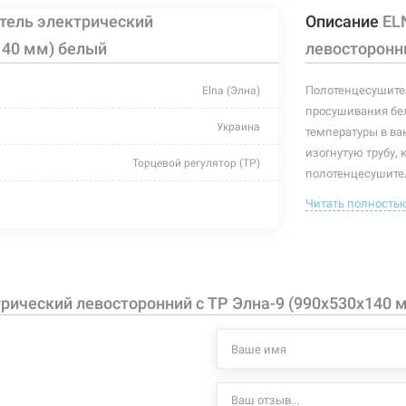
тель электрический
Описание
EL
140 мм) белый
левосторонни
Полотенцесушител
Elna (Элна)
просушивания бел
Украина
температуры в ва
изогнутую трубу, 
Торцевой регулятор (ТР)
полотенцесушител
полотенцесушител
белый
Читать полность
полотенцесушите
530 мм
Характеристики и
могут изменяться
140 мм
производителем и
ический левосторонний с ТР Элна-9 (990х530х140 
990 мм
167 Вт
+55°C