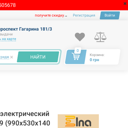
505678
получите скидку
→
Регистрация
Войти
проспект Гагарина 181/3
 выдачи
 на карте
0
Корзина:
×
НАЙТИ
тридж
0 грн
электрический
9 (990х530х140