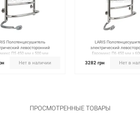
RIS Полотенцесушитель
LARIS Полотенцесушит
трический левосторонний
электрический левостор
микс П5 450 мм х 500 мм
Евромикс П6 450 мм х 6
(73207092)
(73207094)
рн
Нет в наличии
3282 грн
Нет в на
ПРОСМОТРЕННЫЕ ТОВАРЫ