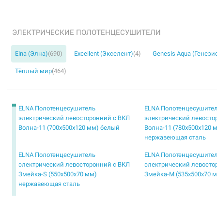
ЭЛЕКТРИЧЕСКИЕ ПОЛОТЕНЦЕСУШИТЕЛИ
Elna (Элна)
(690)
Excellent (Экселент)
(4)
Genesis Aqua (Генези
Тёплый мир
(464)
ELNA Полотенцесушитель
ELNA Полотенцесушите
электрический левосторонний с ВКЛ
электрический левосто
Волна-11 (700х500х120 мм) белый
Волна-11 (780х500х120 
нержавеющая сталь
ELNA Полотенцесушитель
ELNA Полотенцесушите
электрический левосторонний с ВКЛ
электрический левосто
Змейка-S (550х500х70 мм)
Змейка-М (535х500х70 
нержавеющая сталь
ELNA Полотенцесушитель
ELNA Полотенцесушите
электрический левосторонний с ВКЛ
электрический левосто