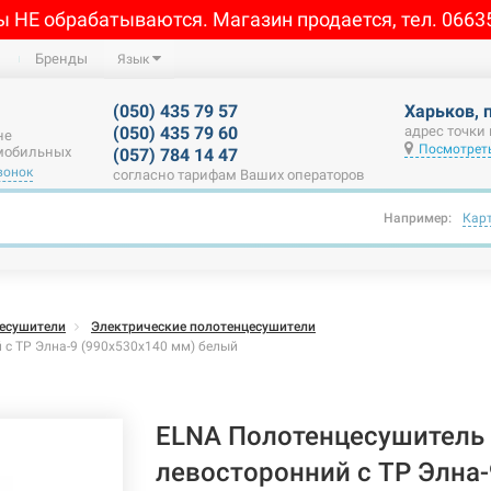
ы НЕ обрабатываются. Магазин продается, тел. 0663
Бренды
Язык
(050) 435 79 57
Харьков, 
(050) 435 79 60
адрес точки
не
Посмотреть
 мобильных
(057) 784 14 47
вонок
согласно тарифам Ваших операторов
Например:
Кар
есушители
Электрические полотенцесушители
с ТР Элна-9 (990х530х140 мм) белый
ELNA Полотенцесушитель 
левосторонний с ТР Элна-