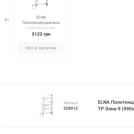
ELNA
Полотенцесушитель
электрический
левосторонний с ТР
3122 грн
Элна-9 (990х530х140
мм) белый
Нет в наличии
ELNA Полотенц
Артикул:
328912
ТР Элна-9 (990