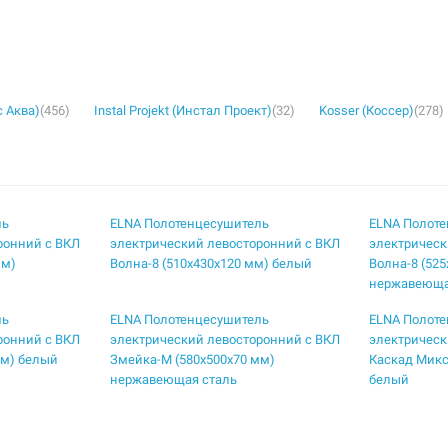
с Аква)
(456)
Instal Projekt (Инстал Проект)
(32)
Kosser (Коссер)
(278)
ль
ELNA Полотенцесушитель
ELNA Полот
ронний с ВКЛ
электрический левосторонний с ВКЛ
электрическ
мм)
Волна-8 (510х430х120 мм) белый
Волна-8 (52
нержавеюща
ль
ELNA Полотенцесушитель
ELNA Полот
ронний с ВКЛ
электрический левосторонний с ВКЛ
электрическ
мм) белый
Змейка-М (580х500х70 мм)
Каскад Микс
нержавеющая сталь
белый
ль
ELNA Полотенцесушитель
ELNA Полот
ронний с ВКЛ
электрический левосторонний с ВКЛ
электрическ