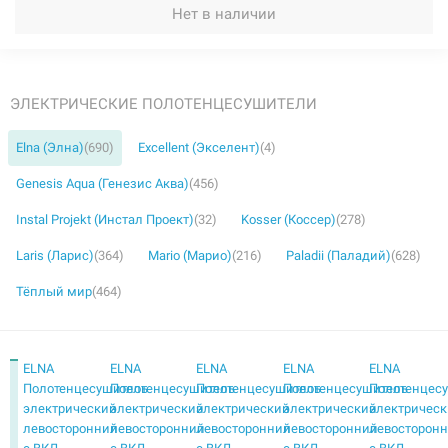
Нет в наличии
ЭЛЕКТРИЧЕСКИЕ ПОЛОТЕНЦЕСУШИТЕЛИ
Elna (Элна)
(690)
Excellent (Экселент)
(4)
Genesis Aqua (Генезис Аква)
(456)
Instal Projekt (Инстал Проект)
(32)
Kosser (Коссер)
(278)
Laris (Ларис)
(364)
Mario (Марио)
(216)
Paladii (Паладий)
(628)
Тёплый мир
(464)
ELNA
ELNA
ELNA
ELNA
ELNA
Полотенцесушитель
Полотенцесушитель
Полотенцесушитель
Полотенцесушитель
Полотенцес
электрический
электрический
электрический
электрический
электричес
левосторонний
левосторонний
левосторонний
левосторонний
левосторон