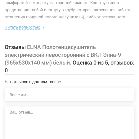
комфортной температуры в ванной комнате. Конструктивно
Тип крепления:
стационарный
представляет собой изогнутую трубу, которая нагревается либо от
отопления (водяной полотенцесушитель), либо от встроенного
Тип подключения:
левосторонний
тэна (электрический полотенцесушитель). Плюс ко всему,
Читать полностью
Материал корпуса:
сталь
правильно подобранный полотенцесушитель станет
незаменимым элементом интерьера.
Покрытие корпуса:
порошковая краска
Отзывы
ELNA Полотенцесушитель
Характеристики и конфигурация изделия, а также комплектация
электрический левосторонний с ВКЛ Элна-9
товара могут изменяться производителем без уведомления. За
(965х530х140 мм) белый.
Оценка
0
из
5
, отзывов:
внесенные производителем изменения, магазин ответственности
0
не несет.
Нет отзывов о данном товаре.