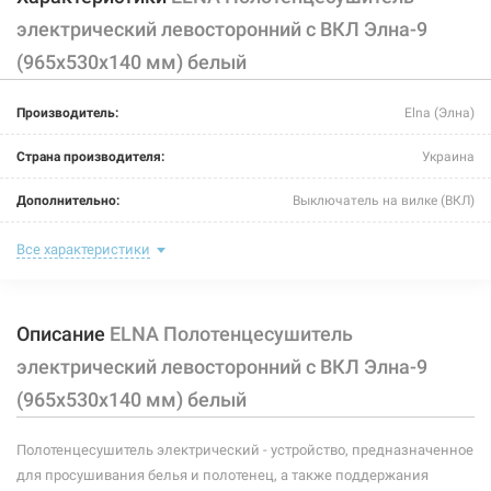
электрический левосторонний с ВКЛ Элна-9
(965х530х140 мм) белый
Производитель:
Elna (Элна)
Страна производителя:
Украина
Дополнительно:
Выключатель на вилке (ВКЛ)
Цвет:
белый
Все характеристики
Ширина:
530 мм
Описание
ELNA Полотенцесушитель
Глубина:
140 мм
электрический левосторонний с ВКЛ Элна-9
Высота:
965 мм
(965х530х140 мм) белый
Мощность:
144 Вт
Полотенцесушитель электрический - устройство, предназначенное
Максимальная температура:
+55°C
для просушивания белья и полотенец, а также поддержания