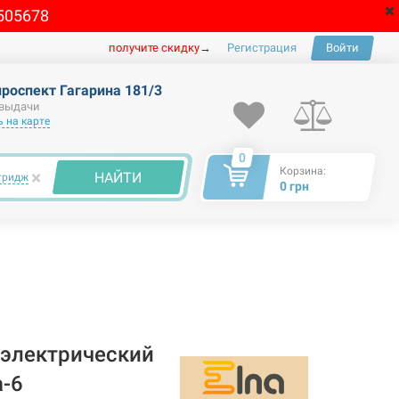
505678
получите скидку
→
Регистрация
Войти
проспект Гагарина 181/3
 выдачи
 на карте
0
Корзина:
×
НАЙТИ
тридж
0 грн
электрический
-6