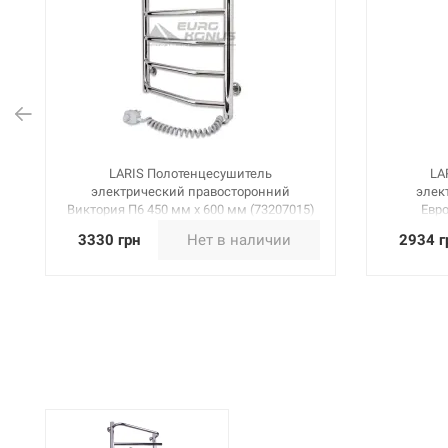
LARIS Полотенцесушитель
LA
электрический правосторонний
элек
Виктория П6 450 мм х 600 мм (73207015)
Евро
3330 грн
Нет в наличии
2934 г