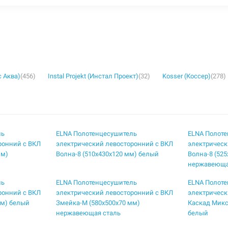
с Аква)
(456)
Instal Projekt (Инстал Проект)
(32)
Kosser (Коссер)
(278)
ль
ELNA Полотенцесушитель
ELNA Полот
ронний с ВКЛ
электрический левосторонний с ВКЛ
электрическ
мм)
Волна-8 (510х430х120 мм) белый
Волна-8 (52
нержавеюща
ль
ELNA Полотенцесушитель
ELNA Полот
ронний с ВКЛ
электрический левосторонний с ВКЛ
электрическ
мм) белый
Змейка-М (580х500х70 мм)
Каскад Микс
нержавеющая сталь
белый