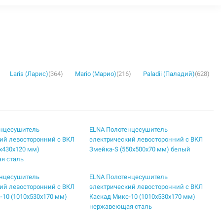
Laris (Ларис)
(364)
Mario (Марио)
(216)
Paladii (Паладий)
(628)
енцесушитель
ELNA Полотенцесушитель
ий левосторонний с ВКЛ
электрический левосторонний с ВКЛ
5х430х120 мм)
Змейка-S (550х500х70 мм) белый
я сталь
енцесушитель
ELNA Полотенцесушитель
ий левосторонний с ВКЛ
электрический левосторонний с ВКЛ
-10 (1010х530х170 мм)
Каскад Микс-10 (1010х530х170 мм)
нержавеющая сталь