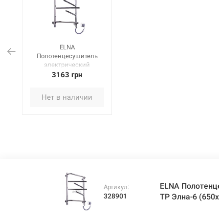
ELNA
Полотенцесушитель
электрический
правосторонний с ТР
3163 грн
Элна-6 (650х430х130
мм) нержавеющая
Нет в наличии
сталь
ELNA Полотенц
Артикул:
328901
ТР Элна-6 (65