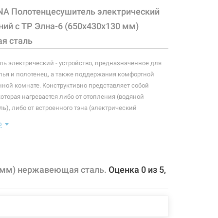
NA Полотенцесушитель электрический
ий с ТР Элна-6 (650х430х130 мм)
я сталь
ь электрический - устройство, предназначенное для
ья и полотенец, а также поддержания комфортной
нной комнате. Конструктивно представляет собой
которая нагревается либо от отопления (водяной
ь), либо от встроенного тэна (электрический
ь). Плюс ко всему, правильно подобранный
ю
ль станет незаменимым элементом интерьера.
 конфигурация изделия, а также комплектация товара
 производителем без уведомления. За внесенные
0 мм) нержавеющая сталь.
Оценка
0
из
5
,
зменения, магазин ответственности не несет.