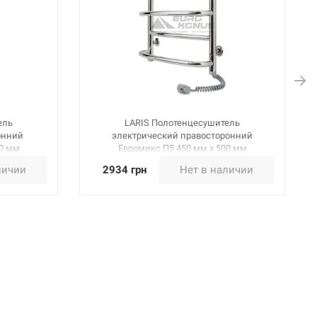
ель
LARIS Полотенцесушитель
онний
электрический правосторонний
00 мм
Евромикс П5 450 мм х 500 мм
(73207025)
личии
2934 грн
Нет в наличии