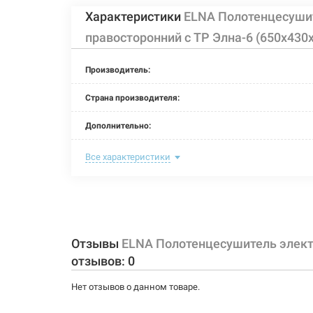
Характеристики
ELNA Полотенцесуши
правосторонний с ТР Элна-6 (650х43
Производитель:
Страна производителя:
Дополнительно:
Цвет:
Все характеристики
Ширина:
Глубина:
Высота:
Отзывы
ELNA Полотенцесушитель элект
отзывов:
0
Мощность:
Нет отзывов о данном товаре.
Максимальная температура: