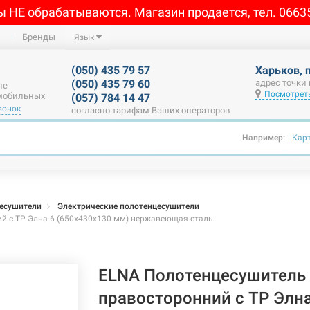
ы НЕ обрабатываются. Магазин продается, тел. 0663
Бренды
Язык
(050) 435 79 57
Харьков, 
(050) 435 79 60
адрес точки
не
Посмотреть
 мобильных
(057) 784 14 47
вонок
согласно тарифам Ваших операторов
Например:
Кар
есушители
Электрические полотенцесушители
й с ТР Элна-6 (650х430х130 мм) нержавеющая сталь
ELNA Полотенцесушитель 
правосторонний с ТР Элна