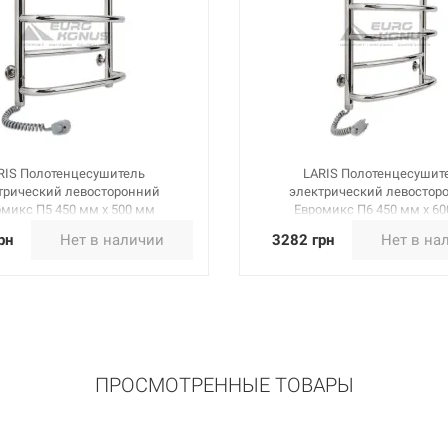
RIS Полотенцесушитель
LARIS Полотенцесушит
трический левосторонний
электрический левостор
микс П5 450 мм х 500 мм
Евромикс П6 450 мм х 6
(73207092)
(73207094)
рн
Нет в наличии
3282 грн
Нет в на
ПРОСМОТРЕННЫЕ ТОВАРЫ