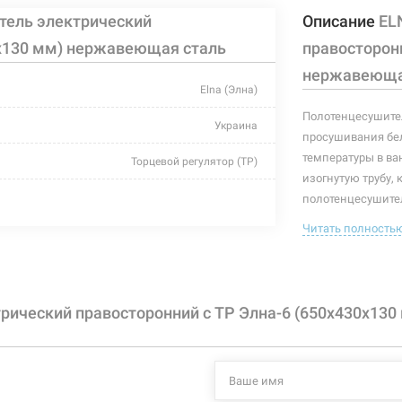
тель электрический
Описание
EL
0х130 мм) нержавеющая сталь
правосторонн
нержавеюща
Elna (Элна)
Полотенцесушител
Украина
просушивания бел
температуры в ва
Торцевой регулятор (ТР)
изогнутую трубу, 
хром
полотенцесушител
полотенцесушител
Читать полность
430 мм
полотенцесушите
130 мм
Характеристики и
могут изменяться
650 мм
рический правосторонний с ТР Элна-6 (650х430х13
производителем и
78 Вт
+55°C