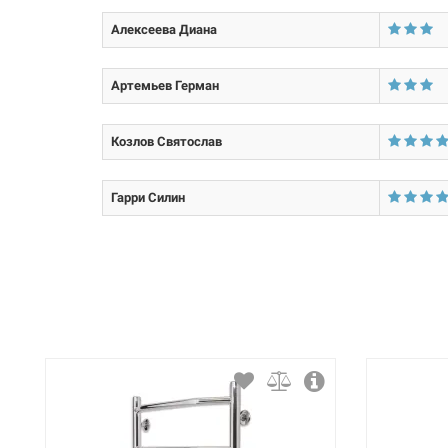
Тип крепления:
Алексеева Диана
Тип подключения:
Артемьев Герман
Материал корпуса:
Козлов Святослав
Покрытие корпуса:
Гарри Силин