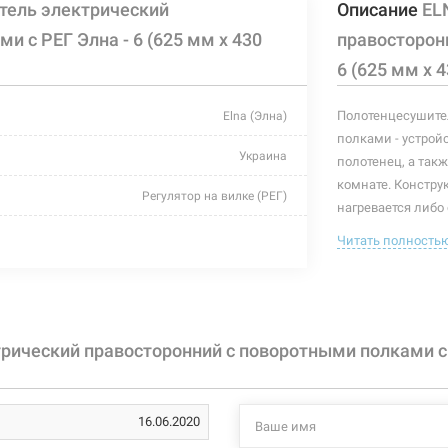
тель электрический
Описание
EL
 с РЕГ Элна - 6 (625 мм х 430
правосторонн
6 (625 мм х 
Полотенцесушите
Elna (Элна)
полками - устрой
Украина
полотенец, а так
комнате. Конструк
Регулятор на вилке (РЕГ)
нагревается либо
встроенного тэна
хром
Читать полность
правильно подоб
430 мм
элементом интерь
наличие поворотн
130 мм
вилке.
ический правосторонний с поворотными полками с РЕ
625 мм
Характеристики и
могут изменяться
65 Вт
производителем и
16.06.2020
+55°C