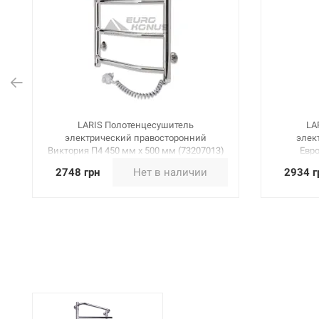
LARIS Полотенцесушитель
LA
электрический правосторонний
элек
Виктория П4 450 мм х 500 мм (73207013)
Евро
2748 грн
Нет в наличии
2934 г