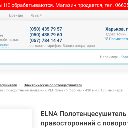
ы НЕ обрабатываются. Магазин продается, тел. 0663
Бренды
Язык
(050) 435 79 57
Харьков, 
(050) 435 79 60
адрес точки
не
Посмотреть
 мобильных
(057) 784 14 47
вонок
согласно тарифам Ваших операторов
Например:
Кар
есушители
Электрические полотенцесушители
 с поворотными полками с РЕГ Элна - 6 (625 мм х 430 мм х 130 мм) нерж
ELNA Полотенцесушитель 
правосторонний с повор