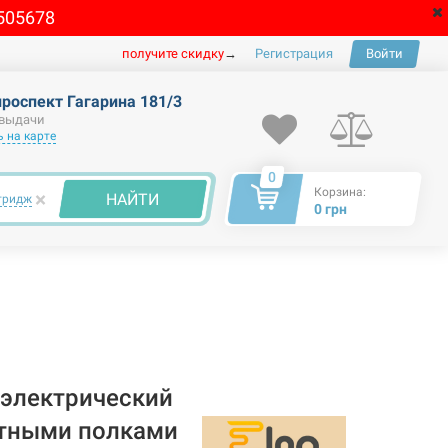
505678
получите скидку
→
Регистрация
Войти
проспект Гагарина 181/3
 выдачи
 на карте
0
Корзина:
×
НАЙТИ
тридж
0 грн
электрический
отными полками