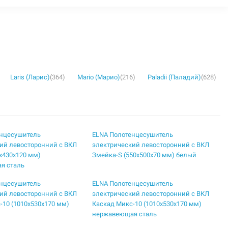
Laris (Ларис)
(364)
Mario (Марио)
(216)
Paladii (Паладий)
(628)
енцесушитель
ELNA Полотенцесушитель
ий левосторонний с ВКЛ
электрический левосторонний с ВКЛ
5х430х120 мм)
Змейка-S (550х500х70 мм) белый
я сталь
енцесушитель
ELNA Полотенцесушитель
ий левосторонний с ВКЛ
электрический левосторонний с ВКЛ
-10 (1010х530х170 мм)
Каскад Микс-10 (1010х530х170 мм)
нержавеющая сталь