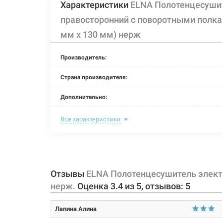
Характеристики
ELNA Полотенцесуши
правосторонний с поворотными полками
мм х 130 мм) нерж
Производитель:
Страна производителя:
Дополнительно:
Цвет:
Все характеристики
Ширина:
Глубина:
Отзывы
ELNA Полотенцесушитель электр
Высота:
нерж.
Оценка
3.4
из
5
, отзывов:
5
Мощность:
Лапина Алина
Максимальная температура: