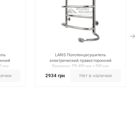
ель
LARIS Полотенцесушитель
онний
электрический правосторонний
00 мм
Евромикс П5 450 мм х 500 мм
(73207025)
личии
2934 грн
Нет в наличии