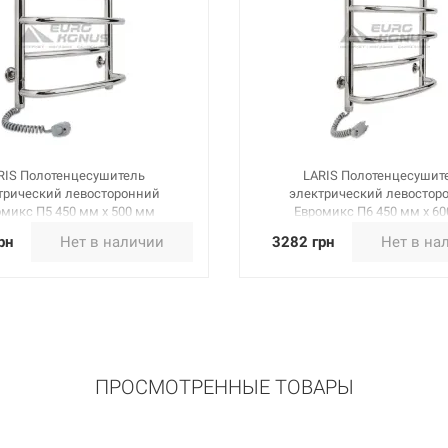
RIS Полотенцесушитель
LARIS Полотенцесушит
трический левосторонний
электрический левостор
микс П5 450 мм х 500 мм
Евромикс П6 450 мм х 6
(73207092)
(73207094)
рн
Нет в наличии
3282 грн
Нет в на
ПРОСМОТРЕННЫЕ ТОВАРЫ