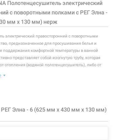
NA Полотенцесушитель электрический
ий с поворотными полками с РЕГ Элна -
430 мм х 130 мм) нерж
ль электрический правосторонний с поворотными
ство, предназначенное для просушивания белья и
же поддержания комфортной температуры в ванной
тивно представляет собой изогнутую трубу, которая
 от отопления (водяной полотенцесушитель), либо от
 (электрический полотенцесушитель). Плюс ко всему,
ю
ранный полотенцесушитель станет незаменимым
ера. Конструкция данной модели предусматривает
ых полок.
Оснащен регулятором температуры нагрева на
Г Элна - 6 (625 мм х 430 мм х 130 мм)
 конфигурация изделия, а также комплектация товара
 производителем без уведомления. За внесенные
зменения, магазин ответственности не несет.