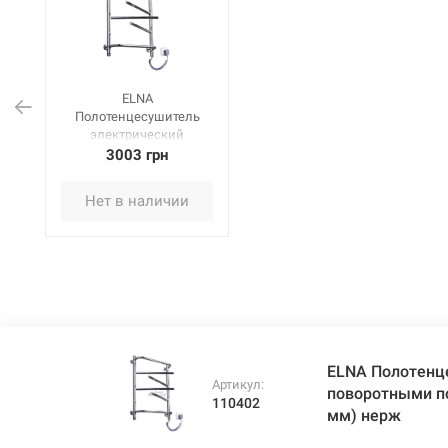
ELNA
Полотенцесушитель
электрический
правосторонний с
3003 грн
поворотными
полками с РЕГ Элна - 6
Нет в наличии
(625 мм х 430 мм х 130
мм) нерж
ELNA Полотенц
Артикул:
поворотными по
110402
мм) нерж