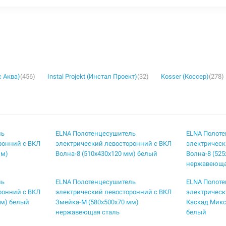
с Аква)
(456)
Instal Projekt (Инстал Проект)
(32)
Kosser (Коссер)
(278)
ль
ELNA Полотенцесушитель
ELNA Полот
ронний с ВКЛ
электрический левосторонний с ВКЛ
электрическ
мм)
Волна-8 (510х430х120 мм) белый
Волна-8 (52
нержавеюща
ль
ELNA Полотенцесушитель
ELNA Полот
ронний с ВКЛ
электрический левосторонний с ВКЛ
электрическ
мм) белый
Змейка-М (580х500х70 мм)
Каскад Микс
нержавеющая сталь
белый