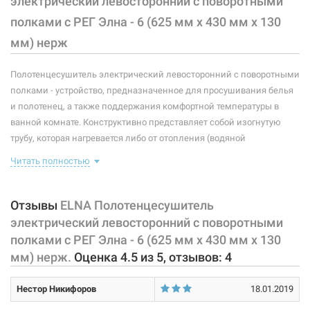
электрический левосторонний с поворотными
Высота:
625 мм
полками с РЕГ Элна - 6 (625 мм х 430 мм х 130
Мощность:
65 Вт
мм) нерж
Максимальная температура:
+55°C
Полотенцесушитель электрический левосторонний с поворотными
Тип крепления:
полками - устройство, предназначенное для просушивания белья
стационарный
и полотенец, а также поддержания комфортной температуры в
Тип подключения:
левосторонний
ванной комнате. Конструктивно представляет собой изогнутую
трубу, которая нагревается либо от отопления (водяной
Материал корпуса:
нержавеющая сталь
полотенцесушитель), либо от встроенного тэна (электрический
Читать полностью
полотенцесушитель). Плюс ко всему, правильно подобранный
Покрытие корпуса:
полировка
полотенцесушитель станет незаменимым элементом интерьера.
Конструкция данной модели предусматривает наличие
Отзывы
ELNA Полотенцесушитель
поворотных полок.
Оснащен регулятором температуры нагрева на
электрический левосторонний с поворотными
вилке.
полками с РЕГ Элна - 6 (625 мм х 430 мм х 130
мм) нерж.
Оценка
4.5
из
5
, отзывов:
4
Характеристики и конфигурация изделия, а также комплектация
товара могут изменяться производителем без уведомления. За
Нестор Никифоров
18.01.2019
внесенные производителем изменения, магазин ответственности
не несет.