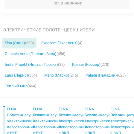
Нет в наличии
ЭЛЕКТРИЧЕСКИЕ ПОЛОТЕНЦЕСУШИТЕЛИ
Elna (Элна)
(690)
Excellent (Экселент)
(4)
Genesis Aqua (Генезис Аква)
(456)
Instal Projekt (Инстал Проект)
(32)
Kosser (Коссер)
(278)
Laris (Ларис)
(364)
Mario (Марио)
(216)
Paladii (Паладий)
(628)
Тёплый мир
(464)
ELNA
ELNA
ELNA
ELNA
ELNA
Полотенцесушитель
Полотенцесушитель
Полотенцесушитель
Полотенцесушитель
Полотенцес
электрический
электрический
электрический
электрический
электричес
левосторонний
левосторонний
левосторонний
левосторонний
левосторон
с ВКЛ
с ВКЛ
с ВКЛ
с ВКЛ
с ВКЛ