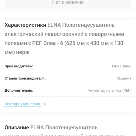
Нет в наличии
Характеристики
ELNA Полотенцесушитель
электрический левосторонний с поворотными
полками с РЕГ Элна - 6 (625 мм х 430 мм х 130
мм) нерж
Производитель:
Elna (Элна)
Страна производителя:
Украина
Дополнительно:
Регулятор на вилке (РЕГ)
Цвет:
хром
Все характеристики
Ширина:
430 мм
Описание
ELNA Полотенцесушитель
Глубина:
130 мм