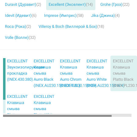
Duravit (Дуравит)
(2)
Excellent (Экселент)
(14)
Grohe (Гроэ)
(22)
Idevit (Идевит)
(6)
Imprese (Импрес)
(58)
Jika (Джика)
(4)
Roca (Рока)
(2)
Villeroy & Boch (Виллерой & Бох)
(18)
Volle (Волле)
(32)
EXCELLENT
EXCELLENT
EXCELLENT
EXCELLENT
EXCELLENT
Звукоизолирующая
Клавиша
Клавиша
Клавиша
Клавиша
прокладка
смыва
смыва
смыва
смыва
(INEX.430.380)
Aurro Black
Aurro Chrom
Aurro White
Platto Black
(INEX.AU230.150.SOFT.BL)
(INEX.AU230.150.CR)
(INEX.AU230.150.WH)
(INEX.PL230.
EXCELLENT
EXCELLENT
Клавиша
Клавиша
смыва
смыва
Platto
Platto White
Chrom
(INEX.PL230.150.WH)
(INEX.PL230.150.CR)