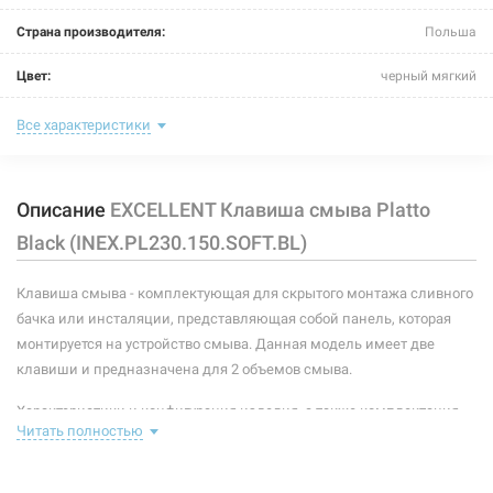
Страна производителя:
Польша
Цвет:
черный мягкий
Материал:
пластик
Все характеристики
Размер:
230x150 мм
Описание
EXCELLENT Клавиша смыва Platto
Тип:
клавиша смыва
Black (INEX.PL230.150.SOFT.BL)
Клавиша смыва - комплектующая для скрытого монтажа сливного
бачка или инсталяции, представляющая собой панель, которая
монтируется на устройство смыва. Данная модель имеет две
клавиши и предназначена для 2 объемов смыва.
Характеристики и конфигурация изделия, а также комплектация
Читать полностью
товара могут изменяться производителем без уведомления. За
внесенные производителем изменения, магазин ответственности
не несет.