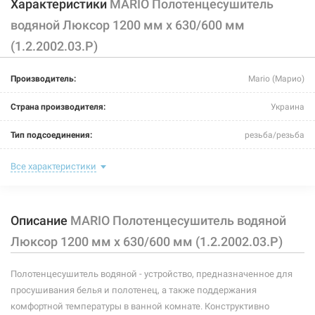
Характеристики
MARIO Полотенцесушитель
водяной Люксор 1200 мм x 630/600 мм
(1.2.2002.03.Р)
Производитель:
Mario (Марио)
Страна производителя:
Украина
Тип подсоединения:
резьба/резьба
Цвет:
хром
Все характеристики
Межосевое расстояние:
600 мм
Описание
MARIO Полотенцесушитель водяной
Ширина:
630 мм
Люксор 1200 мм x 630/600 мм (1.2.2002.03.Р)
Глубина:
295 мм
Полотенцесушитель водяной - устройство, предназначенное для
Высота:
1200 мм
просушивания белья и полотенец, а также поддержания
Максимальная температура:
+90°C
комфортной температуры в ванной комнате. Конструктивно