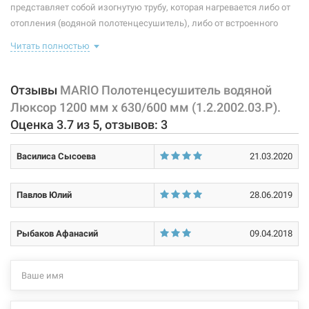
представляет собой изогнутую трубу, которая нагревается либо от
Рабочая среда:
жидкая неагрессивная
отопления (водяной полотенцесушитель), либо от встроенного
тэна (электрический полотенцесушитель). Плюс ко всему,
Размер:
1/2"В х 1/2"В
Читать полностью
правильно подобранный полотенцесушитель станет
незаменимым элементом интерьера.
Тип резьбы:
внутренняя/внутренняя
В комплект к данному полотенцесушителю входит: комплект
Отзывы
MARIO Полотенцесушитель водяной
Тип крепления:
стационарный
крепления к стене (4 шт.), кран Маевского (1 шт.), заглушка и
Люксор 1200 мм x 630/600 мм (1.2.2002.03.Р).
паспорт. А также есть возможность подключить к данному
Оценка
3.7
из
5
, отзывов:
3
Тип подключения:
нижнее
полотенцесушителю тэн.
Номинальное давление:
14 бар
Василиса Сысоева
21.03.2020
Характеристики и конфигурация изделия, а также комплектация
товара могут изменяться производителем без уведомления. За
Материал корпуса:
нержавеющая сталь
внесенные производителем изменения, магазин ответственности
Павлов Юлий
28.06.2019
не несет.
Покрытие корпуса:
полировка
Рыбаков Афанасий
09.04.2018