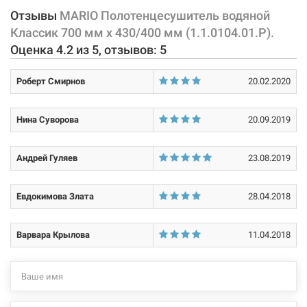
В комплект к данному полотенцесушителю входит: комплект
Отзывы
MARIO Полотенцесушитель водяной
Нет в наличии
Тип крепления:
стационарный
крепления к стене (4 шт.), кран Маевского (1 шт.), заглушка и
Классик 700 мм x 430/400 мм (1.1.0104.01.Р).
паспорт. А также есть возможность подключить к данному
Оценка
4.2
из
5
, отзывов:
5
Тип подключения:
нижнее
полотенцесушителю тэн.
Номинальное давление:
14 бар
Роберт Смирнов
20.02.2020
Характеристики и конфигурация изделия, а также комплектация
товара могут изменяться производителем без уведомления. За
Материал корпуса:
нержавеющая сталь
внесенные производителем изменения, магазин ответственности
Нина Суворова
20.09.2019
106926
Артикул:
не несет.
Покрытие корпуса:
полировка
MARIO Полотенцесушитель водяной Классик 800 мм x
Андрей Гуляев
23.08.2019
530/500 мм (1.1.0107.01.Р)
Нет в наличии
Евдокимова Злата
28.04.2018
4085 грн
Варвара Крылова
11.04.2018
Нет в наличии