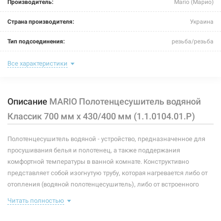
Производитель:
Mario (Марио)
MARIO Полотенцесушитель водяной Классик 600 мм x
530/500 мм (1.1.0103.01.Р)
Страна производителя:
Украина
Нет в наличии
Тип подсоединения:
резьба/резьба
3200 грн
Цвет:
хром
Все характеристики
Нет в наличии
Межосевое расстояние:
400 мм
Описание
MARIO Полотенцесушитель водяной
Ширина:
430 мм
Классик 700 мм x 430/400 мм (1.1.0104.01.Р)
Глубина:
90 мм
Полотенцесушитель водяной - устройство, предназначенное для
Высота:
700 мм
просушивания белья и полотенец, а также поддержания
106925
Артикул:
Максимальная температура:
+90°C
комфортной температуры в ванной комнате. Конструктивно
MARIO Полотенцесушитель водяной Классик 700 мм x
представляет собой изогнутую трубу, которая нагревается либо от
530/500 мм (1.1.0105.01.Р)
Рабочая среда:
жидкая неагрессивная
отопления (водяной полотенцесушитель), либо от встроенного
тэна (электрический полотенцесушитель). Плюс ко всему,
Нет в наличии
Размер:
1/2"В х 1/2"В
Читать полностью
правильно подобранный полотенцесушитель станет
3660 грн
незаменимым элементом интерьера.
Тип резьбы:
внутренняя/внутренняя