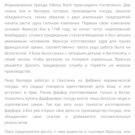
Формирование бренда Villeroy Boch происходило постепенно. Две
семьи Бох и Вилеруа, которые производили посуду, решили
объединиться, таким образом с двух маленьких предприятий
начала расти одна сильная компания. Первым свою компанию
основал Франсуа Бох в 1748 году, он носил титул «королевский
бомбардир», служил придворным сталелитейщиком и был весьма
уважаемым человеком. Франсуа изготавливал ядра для пушек
французской армии, соответственно такого рода работа была не
безопасной. У Боха была семья с четырьмя детьми и беспокоясь о
своей жизни, чтобы детишки не потеряли кормильца, Франсуа
решается бросить придворную службу и перейти на мирное
производство.
Пьер Вилеура работал в Саксонии на фабрике керамической
посуды, его сердце покорила единственная дочь Боха, и они
вступают в брак. Ранее фарфор изготавливали только в Китае,
позволить купить фарфоровую посуду могли лишь богатые люди и
королевские семьи. Так как зять знал тонкости изготовления
фарфора, а Бох уже открыл свое дело по производству посуды, они
объединяют свои усилия и добиваются положительных
результатов.
Пока предприятие росло, с ним выросли и сыновья Франсуа, они