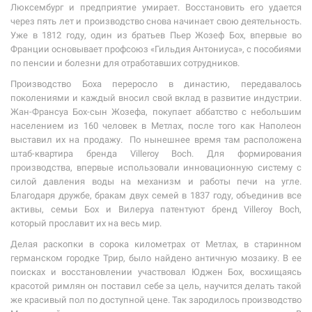
Люксембург и предприятие умирает. Восстановить его удается
через пять лет и производство снова начинает свою деятельность.
Уже в 1812 году, один из братьев Пьер Жозеф Бох, впервые во
Франции основывает профсоюз «Гильдия Антониуса», с пособиями
по пенсии и болезни для отработавших сотрудников.
Производство Боха переросло в династию, передавалось
поколениями и каждый вносил свой вклад в развитие индустрии.
Жан-Франсуа Бох-сын Жозефа, покупает аббатство с небольшим
населением из 160 человек в Метлах, после того как Наполеон
выставил их на продажу. По нынешнее время там расположена
штаб-квартира бренда Villeroy Boch. Для формирования
производства, впервые использовали инновационную систему с
силой давления воды на механизм и работы печи на угле.
Благодаря дружбе, бракам двух семей в 1837 году, объединив все
активы, семьи Бох и Вилеруа патентуют бренд Villeroy Boch,
который прославит их на весь мир.
Делая раскопки в сорока километрах от Метлах, в старинном
германском городке Трир, было найдено античную мозаику. В ее
поисках и восстановлении участвовал Юджен Бох, восхищаясь
красотой римлян он поставил себе за цель, научится делать такой
же красивый пол по доступной цене. Так зародилось производство