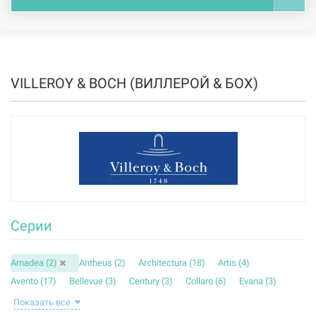
VILLEROY & BOCH (ВИЛЛЕРОЙ & БОХ)
Серии
Amadea (
2
)
Antheus (
2
)
Architectura (
18
)
Artis (
4
)
Avento (
17
)
Bellevue (
3
)
Century (
3
)
Collaro (
6
)
Evana (
3
)
Finion (
3
)
Hommage (
5
)
Joyce (
1
)
Legato (
3
)
Показать все