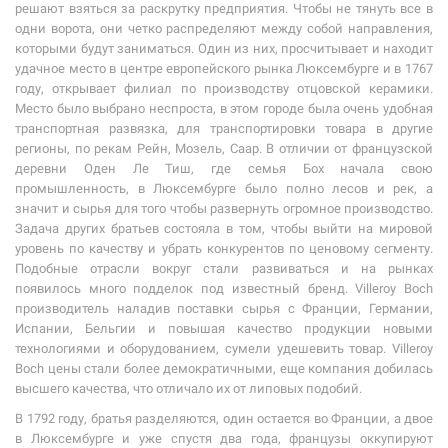
решают взяться за раскрутку предприятия. Чтобы не тянуть все в
одни ворота, они четко распределяют между собой направления,
которыми будут заниматься. Один из них, просчитывает и находит
удачное место в центре европейского рынка Люксембурге и в 1767
году, открывает филиал по производству отцовской керамики.
Место было выбрано неспроста, в этом городе была очень удобная
транспортная развязка, для транспортировки товара в другие
регионы, по рекам Рейн, Мозель, Саар. В отличии от французской
деревни Оден Ле Тиш, где семья Бох начала свою
промышленность, в Люксембурге было полно лесов и рек, а
значит и сырья для того чтобы развернуть огромное производство.
Задача других братьев состояла в том, чтобы выйти на мировой
уровень по качеству и убрать конкурентов по ценовому сегменту.
Подобные отрасли вокруг стали развиваться и на рынках
появилось много подделок под известный бренд. Villeroy Boch
производитель наладив поставки сырья с Франции, Германии,
Испании, Бельгии и повышая качество продукции новыми
технологиями и оборудованием, сумели удешевить товар. Villeroy
Boch цены стали более демократичными, еще компания добилась
высшего качества, что отличало их от липовых подобий.
В 1792 году, братья разделяются, один остается во Франции, а двое
в Люксембурге и уже спустя два года, французы оккупируют