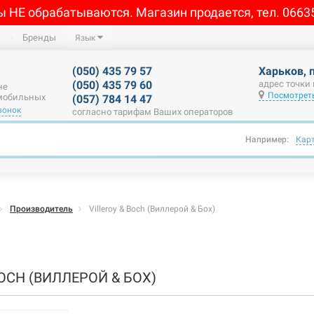
ы НЕ обрабатываются. Магазин продается, тел. 0663
Бренды
Язык
(050) 435 79 57
Харьков, 
(050) 435 79 60
адрес точки
не
Посмотреть
 мобильных
(057) 784 14 47
вонок
согласно тарифам Ваших операторов
Например:
Кар
Производитель
Villeroy & Boch (Виллерой & Бох)
BOCH (ВИЛЛЕРОЙ & БОХ)