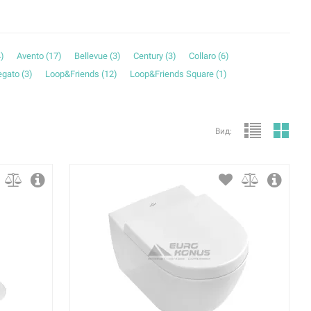
4
)
Avento (
17
)
Bellevue (
3
)
Century (
3
)
Collaro (
6
)
egato (
3
)
Loop&Friends (
12
)
Loop&Friends Square (
1
)
20
)
Oberon (
7
)
Omnia architectura (
11
)
Pure Stone (
1
)
 (
17
)
ViConnect (
9
)
ViProtect (
1
)
Вид: