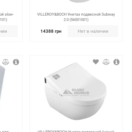
й slow-
VILLEROY&BOCH Унитаз подвесной Subway
S101)
2.0 (56001001)
ичии
14388 грн
Нет в наличии
л для
VILLEROY&BOCH Унитаз подвесной (чаша)