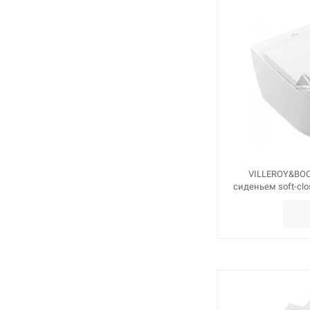
VILLEROY&BOC
сиденьем soft-clo