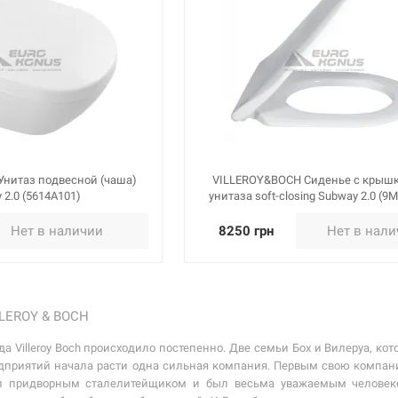
нитаз подвесной (чаша)
VILLEROY&BOCH Сиденье с крыш
 2.0 (5614A101)
унитаза soft-closing Subway 2.0 (9
Нет в наличии
8250 грн
Нет в нал
LEROY & BOCH
а Villeroy Boch происходило постепенно. Две семьи Бох и Вилеруа, ко
дприятий начала расти одна сильная компания. Первым свою компанию
л придворным сталелитейщиком и был весьма уважаемым человеко