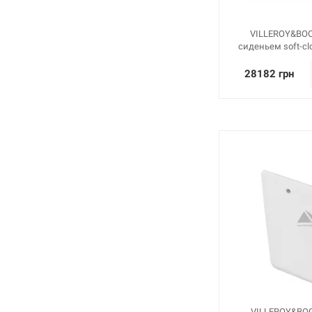
VILLEROY&BOC
сиденьем soft-cl
28182 грн
VILLEROY&BOC