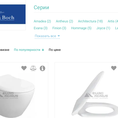
Серии
Amadea (
2
)
Antheus (
2
)
Architectura (
18
)
Artis (
Evana (
3
)
Finion (
3
)
Hommage (
5
)
Joyce (
1
)
L
Memento (
6
)
More To See (
3
)
My Art (
2
)
O.Novo (
Показать все
Sentique (
3
)
Squaro (
7
)
Subway (
21
)
Venticello
овизне
По популярности
По цене