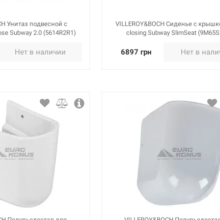
H Унитаз подвесной с
VILLEROY&BOCH Сиденье с крышко
ose Subway 2.0 (5614R2R1)
closing Subway SlimSeat (9M65
Нет в наличии
6897 грн
Нет в нал
H Полупьедестал для
VILLEROY&BOCH Полупьедеста