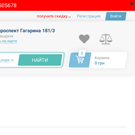
505678
получите скидку
→
Регистрация
Войти
проспект Гагарина 181/3
 выдачи
 на карте
0
Корзина:
×
НАЙТИ
тридж
0 грн