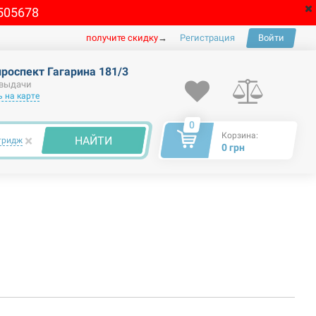
505678
получите скидку
→
Регистрация
Войти
проспект Гагарина 181/3
 выдачи
 на карте
0
Корзина:
×
НАЙТИ
тридж
0 грн