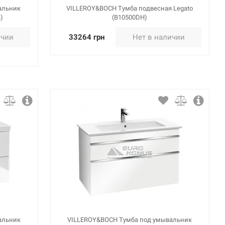
альник
VILLEROY&BOCH Тумба подвесная Legato
)
(B10500DH)
ичии
33264 грн
Нет в наличии
альник
VILLEROY&BOCH Тумба под умывальник