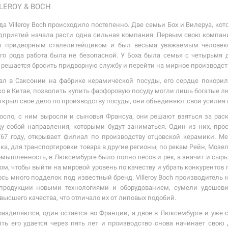
LEROY & BOCH
а Villeroy Boch происходило постепенно. Две семьи Бох и Вилеруа, ко
дприятий начала расти одна сильная компания. Первым свою компанию
л придворным сталелитейщиком и был весьма уважаемым человеко
ого рода работа была не безопасной. У Боха была семья с четырьмя
 решается бросить придворную службу и перейти на мирное производст
ал в Саксонии на фабрике керамической посуды, его сердце покорил
о в Китае, позволить купить фарфоровую посуду могли лишь богатые лю
открыл свое дело по производству посуды, они объединяют свои усили
осло, с ним выросли и сыновья Франсуа, они решают взяться за раскр
 собой направления, которыми будут заниматься. Один из них, прос
67 году, открывает филиал по производству отцовской керамики. Ме
ка, для транспортировки товара в другие регионы, по рекам Рейн, Мозел
мышленность, в Люксембурге было полно лесов и рек, а значит и сырья
том, чтобы выйти на мировой уровень по качеству и убрать конкурентов
сь много подделок под известный бренд. Villeroy Boch производитель
продукции новыми технологиями и оборудованием, сумели удешевит
ысшего качества, что отличало их от липовых подобий.
я разделяются, один остается во Франции, а двое в Люксембурге и уже
ить его удается через пять лет и производство снова начинает свою 