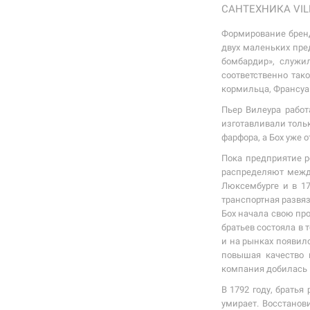
САНТЕХНИКА VIL
Формирование бренд
двух маленьких пре
бомбардир», служи
соответственно так
кормильца, Франсуа
Пьер Вилеура работ
изготавливали тольк
фарфора, а Бох уже 
Пока предприятие р
распределяют между
Люксембурге и в 17
транспортная развяз
Бох начала свою про
братьев состояла в 
и на рынках появило
повышая качество 
компания добилась в
В 1792 году, брать
умирает. Восстанов