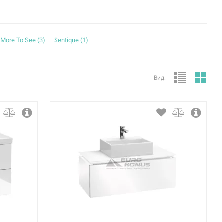
More To See (
3
)
Sentique (
1
)
Вид: