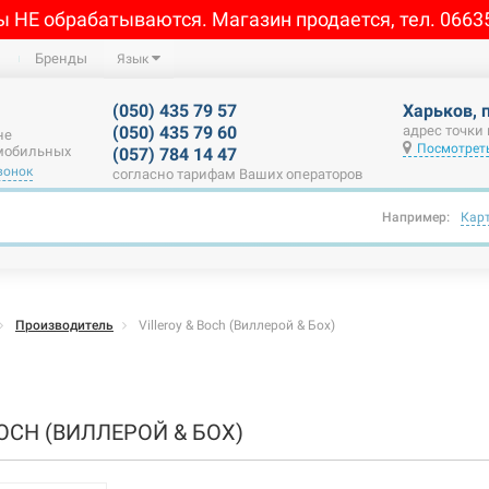
ы НЕ обрабатываются. Магазин продается, тел. 0663
Бренды
Язык
(050) 435 79 57
Харьков, 
(050) 435 79 60
адрес точки
не
Посмотреть
 мобильных
(057) 784 14 47
вонок
согласно тарифам Ваших операторов
Например:
Кар
Производитель
Villeroy & Boch (Виллерой & Бох)
BOCH (ВИЛЛЕРОЙ & БОХ)