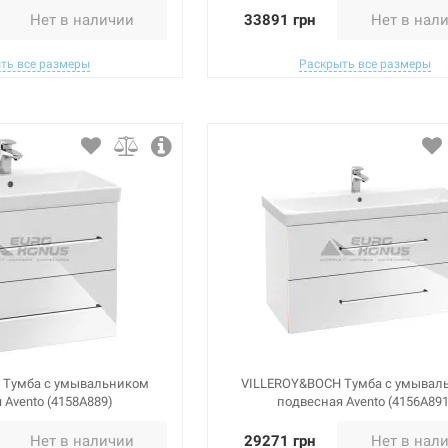
Нет в наличии
33891 грн
Нет в нал
ть все размеры
Раскрыть все размеры
 Тумба с умывальником
VILLEROY&BOCH Тумба с умывал
 Avento (4158A889)
подвесная Avento (4156A891
Нет в наличии
29271 грн
Нет в нал