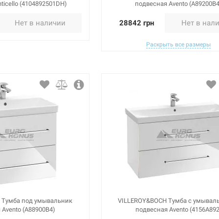
ticello (4104892501DH)
подвесная Avento (A89200B4
Нет в наличии
28842 грн
Нет в нал
Раскрыть все размеры
 Тумба под умывальник
VILLEROY&BOCH Тумба с умывал
 Avento (A88900B4)
подвесная Avento (4156A892