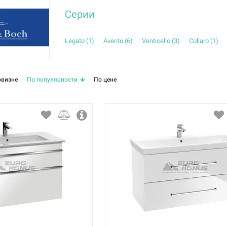
Серии
Legato (
1
)
Avento (
6
)
Venticello (
3
)
Collaro (
1
)
овизне
По популярности
По цене