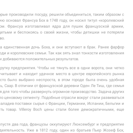
торые производили посуду, решили объединиться, таким образом с
 основал Франсуа Бох в 1748 году, он носил титул «королевский
м. Франсуа изготавливал ядра для пушек французской армии,
 детьми и беспокоясь о своей жизни, чтобы детишки не потеряли
во.
а единственная дочь Боха, и они вступают в брак. Ранее фарфор
ди и королевские семьи. Так как зять знал тонкости изготовления
я и добиваются положительных результатов.
утку предприятия. Чтобы не тянуть все в одни ворота, они четко
читывает и находит удачное место в центре европейского рынка
сто было выбрано неспроста, в этом городе была очень удобная
ь, Саар. В отличии от французской деревни Оден Ле Тиш, где семья
 для того чтобы развернуть огромное производство. Задача других
 по ценовому сегменту. Подобные отрасли вокруг стали развиваться
 наладив поставки сырья с Франции, Германии, Испании, Бельгии и
ь товар. Villeroy Boch цены стали более демократичными, еще
 спустя два года, французы оккупируют Люксембург и предприятие
деятельность. Уже в 1812 году, один из братьев Пьер Жозеф Бох,