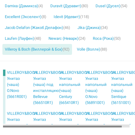
Damixa (Дамикса)
(4)
Duravit (Дуравит)
(80)
Dusel (Дусел)
(54)
Excellent (Экселент)
(8)
Idevit (Идевит)
(118)
Jacob Delafon (Жакоб Делафон)
(46)
Jika (Джика)
(34)
Laufen (Лауфен)
(48)
Newarc (Неварк)
(24)
Roca (Рока)
(50)
Villeroy & Boch (Виллерой & Бох)
(92)
Volle (Волле)
(88)
VILLEROY&BOCH
VILLEROY&BOCH
VILLEROY&BOCH
VILLEROY&BOCH
VILLEROY&B
Унитаз
Унитаз
Унитаз
Унитаз
Унитаз
(чаша)
(чаша) под
напольный
напольный
напольный
O.Novo
инсталляцию
(чаша)
(чаша)
(чаша)
(5661R001)
Bellevue
Century
O.Novo
Sentique
(566510R1)
(665410R1)
(56891001)
(56151001)
VILLEROY&BOCH
VILLEROY&BOCH
VILLEROY&BOCH
VILLEROY&BOCH
VILLEROY&B
Унитаз
Унитаз
Унитаз
Унитаз
Унитаз
напольный
подвесной
подвесной
подвесной
подвесной
(чаша) с
(чаша)
(чаша)
(чаша)
(чаша)