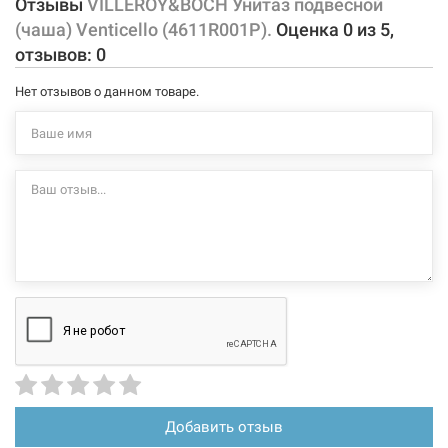
Отзывы
VILLEROY&BOCH Унитаз подвесной
Материал:
санфарфор
(чаша) Venticello (4611R001P).
Оценка
0
из
5
,
Характеристики и конфигурация изделия, а также комплектация
отзывов:
0
товара могут изменяться производителем без уведомления. За
внесенные производителем изменения, магазин ответственности
Нет отзывов о данном товаре.
не несет.
Добавить отзыв