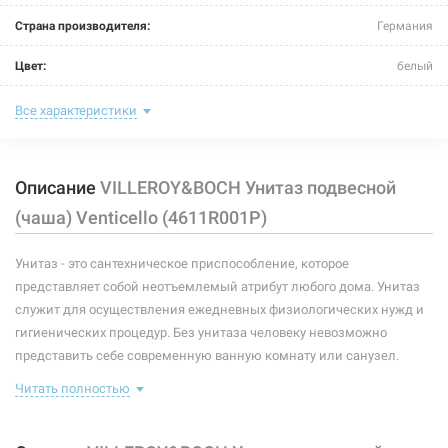
Страна производителя:
Германия
Цвет:
белый
Размер (ДxШxВ):
560x375x330 мм
Все характеристики
Тип:
унитаз
Описание
VILLEROY&BOCH Унитаз подвесной
Тип монтажа:
подвесной
(чаша) Venticello (4611R001P)
Форма:
прямоугольная
Унитаз - это сантехническое приспособление, которое
Подвод воды:
скрытый
представляет собой неотъемлемый атрибут любого дома. Унитаз
Выпуск:
горизонтальный
служит для осуществления ежедневных физиологических нужд и
гигиенических процедур. Без унитаза человеку невозможно
Сидение (крышка):
без сидения
представить себе современную ванную комнату или санузел.
Существует несколько основных разновидностей таких
Бачок:
без бачка
Читать полностью
сантехнических приспособлений. Они могут производиться из
разных материалов, обладать различными способами крепления
Ободок:
без ободка
и прочими особенностями.