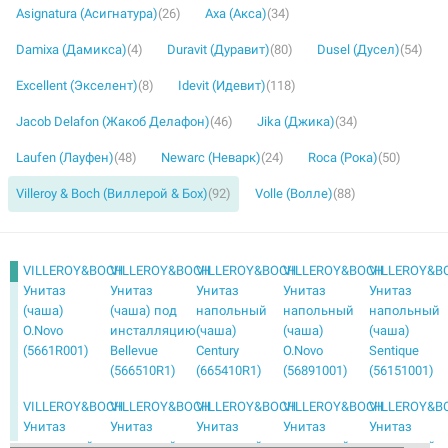
Asignatura (Асигнатура)
(26)
Axa (Акса)
(34)
Damixa (Дамикса)
(4)
Duravit (Дуравит)
(80)
Dusel (Дусел)
(54)
Excellent (Экселент)
(8)
Idevit (Идевит)
(118)
Jacob Delafon (Жакоб Делафон)
(46)
Jika (Джика)
(34)
Laufen (Лауфен)
(48)
Newarc (Неварк)
(24)
Roca (Рока)
(50)
Villeroy & Boch (Виллерой & Бох)
(92)
Volle (Волле)
(88)
VILLEROY&BOCH
VILLEROY&BOCH
VILLEROY&BOCH
VILLEROY&BOCH
VILLEROY&B
Унитаз
Унитаз
Унитаз
Унитаз
Унитаз
(чаша)
(чаша) под
напольный
напольный
напольный
O.Novo
инсталляцию
(чаша)
(чаша)
(чаша)
(5661R001)
Bellevue
Century
O.Novo
Sentique
(566510R1)
(665410R1)
(56891001)
(56151001)
VILLEROY&BOCH
VILLEROY&BOCH
VILLEROY&BOCH
VILLEROY&BOCH
VILLEROY&B
Унитаз
Унитаз
Унитаз
Унитаз
Унитаз
напольный
подвесной
подвесной
подвесной
подвесной