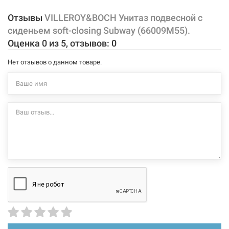
разных материалов, обладать различными способами крепления
Материал:
санфарфор
и прочими особенностями.
Отзывы
VILLEROY&BOCH Унитаз подвесной с
сиденьем soft-closing Subway (66009M55).
Характеристики и конфигурация изделия, а также комплектация
Оценка
0
из
5
, отзывов:
0
товара могут изменяться производителем без уведомления. За
внесенные производителем изменения, магазин ответственности
Нет отзывов о данном товаре.
не несет.