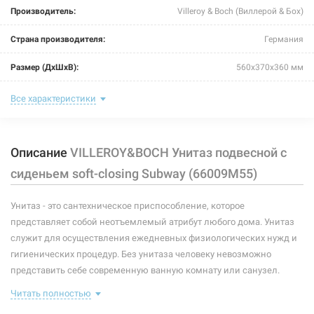
Производитель:
Villeroy & Boch (Виллерой & Бох)
Страна производителя:
Германия
Размер (ДxШxВ):
560x370x360 мм
Тип:
унитаз
Все характеристики
Тип монтажа:
подвесной
Описание
VILLEROY&BOCH Унитаз подвесной с
Форма:
овальная
сиденьем soft-closing Subway (66009M55)
Подвод воды:
скрытый
Унитаз - это сантехническое приспособление, которое
Выпуск:
горизонтальный
представляет собой неотъемлемый атрибут любого дома. Унитаз
Сидение (крышка):
плавно опускающиеся
служит для осуществления ежедневных физиологических нужд и
гигиенических процедур. Без унитаза человеку невозможно
Бачок:
без бачка
представить себе современную ванную комнату или санузел.
Существует несколько основных разновидностей таких
Ободок:
с ободком
Читать полностью
сантехнических приспособлений. Они могут производиться из