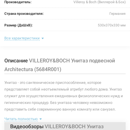
Производитель:
Villeroy & Boch (Виллерой & Бох)
Страна производителя:
Германия
Размер (ДxШxВ):
530x370x330 мм
Тип:
унитаз
Все характеристики
Тип монтажа:
подвесной
Описание
VILLEROY&BOCH Унитаз подвесной
Форма:
овальная
Architectura (5684R001)
Подвод воды:
скрытый
Унитаз - это сантехническое приспособление, которое
Выпуск:
горизонтальный
представляет собой неотъемлемый атрибут любого дома. Унитаз
Сидение (крышка):
без сидения
служит для осуществления ежедневных физиологических нужд и
гигиенических процедур. Без унитаза человеку невозможно
Бачок:
без бачка
представить себе современную ванную комнату или санузел.
Существует несколько основных разновидностей таких
Ободок:
без ободка
Читать полностью
сантехнических приспособлений. Они могут производиться из
Видеообзоры
VILLEROY&BOCH Унитаз
разных материалов, обладать различными способами крепления
Материал:
санфарфор