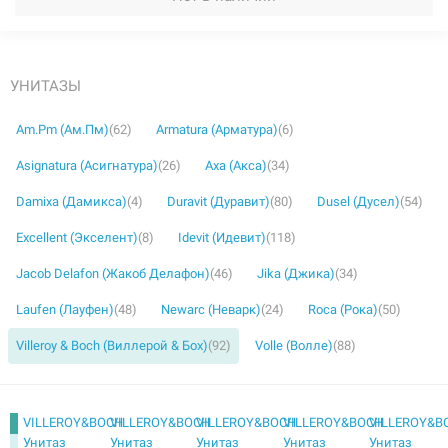
УНИТАЗЫ
Am.Pm (Ам.Пм)
(62)
Armatura (Арматура)
(6)
Asignatura (Асигнатура)
(26)
Axa (Акса)
(34)
Damixa (Дамикса)
(4)
Duravit (Дуравит)
(80)
Dusel (Дусел)
(54)
Excellent (Экселент)
(8)
Idevit (Идевит)
(118)
Jacob Delafon (Жакоб Делафон)
(46)
Jika (Джика)
(34)
Laufen (Лауфен)
(48)
Newarc (Неварк)
(24)
Roca (Рока)
(50)
Villeroy & Boch (Виллерой & Бох)
(92)
Volle (Волле)
(88)
VILLEROY&BOCH
VILLEROY&BOCH
VILLEROY&BOCH
VILLEROY&BOCH
VILLEROY&B
Унитаз
Унитаз
Унитаз
Унитаз
Унитаз