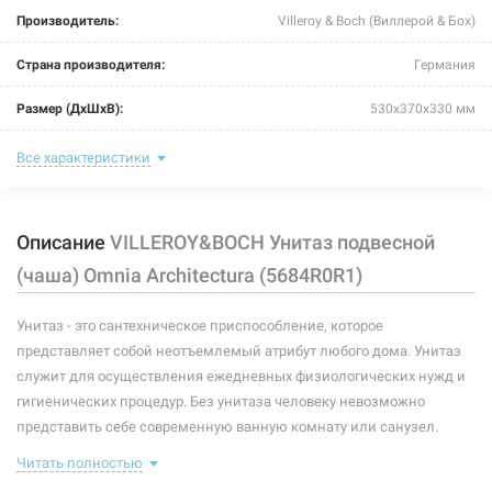
Производитель:
Villeroy & Boch (Виллерой & Бох)
Страна производителя:
Германия
Размер (ДxШxВ):
530x370x330 мм
Тип:
унитаз
Все характеристики
Тип монтажа:
подвесной
Описание
VILLEROY&BOCH Унитаз подвесной
Форма:
овальная
(чаша) Omnia Architectura (5684R0R1)
Подвод воды:
скрытый
Унитаз - это сантехническое приспособление, которое
Выпуск:
горизонтальный
представляет собой неотъемлемый атрибут любого дома. Унитаз
Сидение (крышка):
без сидения
служит для осуществления ежедневных физиологических нужд и
гигиенических процедур. Без унитаза человеку невозможно
Бачок:
без бачка
представить себе современную ванную комнату или санузел.
Существует несколько основных разновидностей таких
Ободок:
без ободка
Читать полностью
сантехнических приспособлений. Они могут производиться из