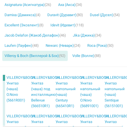
Asignatura (Асигнатура)
(26)
Axa (Акса)
(34)
Damixa (Дамикса)
(4)
Duravit (Дуравит)
(80)
Dusel (Дусел)
(54)
Excellent (Экселент)
(8)
Idevit (Идевит)
(118)
Jacob Delafon (Жакоб Делафон)
(46)
Jika (Джика)
(34)
Laufen (Лауфен)
(48)
Newarc (Неварк)
(24)
Roca (Рока)
(50)
Villeroy & Boch (Виллерой & Бох)
(92)
Volle (Волле)
(88)
VILLEROY&BOCH
VILLEROY&BOCH
VILLEROY&BOCH
VILLEROY&BOCH
VILLEROY&B
Унитаз
Унитаз
Унитаз
Унитаз
Унитаз
(чаша)
(чаша) под
напольный
напольный
напольный
O.Novo
инсталляцию
(чаша)
(чаша)
(чаша)
(5661R001)
Bellevue
Century
O.Novo
Sentique
(566510R1)
(665410R1)
(56891001)
(56151001)
VILLEROY&BOCH
VILLEROY&BOCH
VILLEROY&BOCH
VILLEROY&BOCH
VILLEROY&B
Унитаз
Унитаз
Унитаз
Унитаз
Унитаз