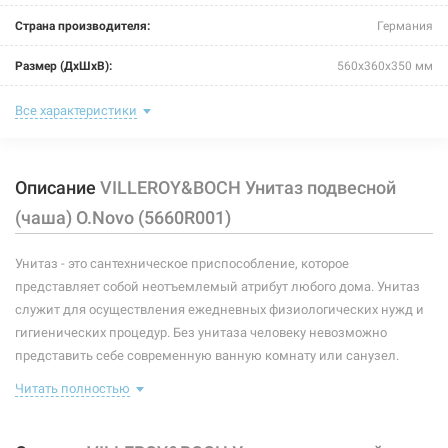
Страна производителя:
Германия
Размер (ДxШxВ):
560x360x350 мм
Тип:
унитаз
Все характеристики
Тип монтажа:
подвесной
Описание
VILLEROY&BOCH Унитаз подвесной
Форма:
овальная
(чаша) O.Novo (5660R001)
Подвод воды:
скрытый
Унитаз - это сантехническое приспособление, которое
Выпуск:
горизонтальный
представляет собой неотъемлемый атрибут любого дома. Унитаз
Сидение (крышка):
без сидения
служит для осуществления ежедневных физиологических нужд и
гигиенических процедур. Без унитаза человеку невозможно
Бачок:
без бачка
представить себе современную ванную комнату или санузел.
Существует несколько основных разновидностей таких
Ободок:
без ободка
Читать полностью
сантехнических приспособлений. Они могут производиться из
разных материалов, обладать различными способами крепления
Материал:
санфарфор
и прочими особенностями.