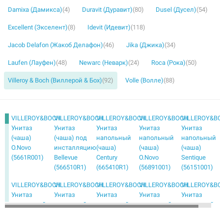
Damixa (Дамикса)
(4)
Duravit (Дуравит)
(80)
Dusel (Дусел)
(54)
Excellent (Экселент)
(8)
Idevit (Идевит)
(118)
Jacob Delafon (Жакоб Делафон)
(46)
Jika (Джика)
(34)
Laufen (Лауфен)
(48)
Newarc (Неварк)
(24)
Roca (Рока)
(50)
Villeroy & Boch (Виллерой & Бох)
(92)
Volle (Волле)
(88)
VILLEROY&BOCH
VILLEROY&BOCH
VILLEROY&BOCH
VILLEROY&BOCH
VILLEROY&B
Унитаз
Унитаз
Унитаз
Унитаз
Унитаз
(чаша)
(чаша) под
напольный
напольный
напольный
O.Novo
инсталляцию
(чаша)
(чаша)
(чаша)
(5661R001)
Bellevue
Century
O.Novo
Sentique
(566510R1)
(665410R1)
(56891001)
(56151001)
VILLEROY&BOCH
VILLEROY&BOCH
VILLEROY&BOCH
VILLEROY&BOCH
VILLEROY&B
Унитаз
Унитаз
Унитаз
Унитаз
Унитаз
напольный
подвесной
подвесной
подвесной
подвесной
(чаша) с
(чаша)
(чаша)
(чаша)
(чаша)