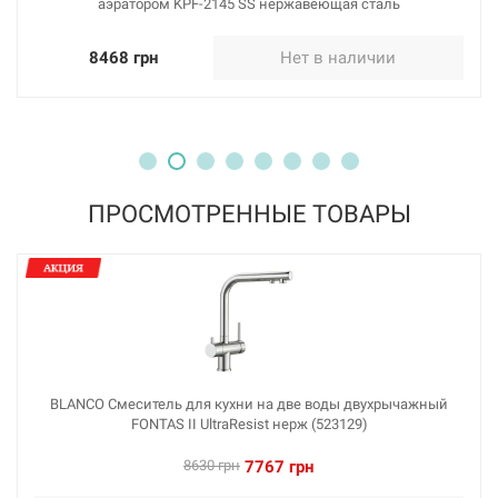
аэратором KPF-2145 SS нержавеющая сталь
226296
Артикул:
8468 грн
Нет в наличии
BLANCO Смеситель для кухни на две воды
двухрычажный FONTAS II серый беж (523136)
Нет в наличии
7533 грн
ПРОСМОТРЕННЫЕ ТОВАРЫ
Нет в наличии
226286
Артикул:
BLANCO Смеситель для кухни на две воды двухрычажный
FONTAS II UltraResist нерж (523129)
BLANCO Смеситель для кухни на две воды
двухрычажный FONTAS II хром (523128)
8630 грн
7767 грн