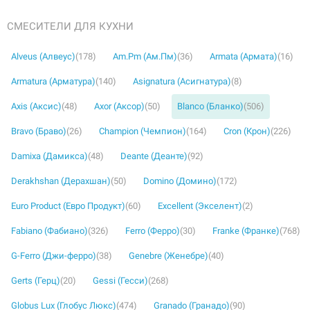
СМЕСИТЕЛИ ДЛЯ КУХНИ
Alveus (Алвеус)
(178)
Am.Pm (Ам.Пм)
(36)
Armata (Армата)
(16)
Armatura (Арматура)
(140)
Asignatura (Асигнатура)
(8)
226295
Артикул:
Axis (Аксис)
(48)
Axor (Аксор)
(50)
Blanco (Бланко)
(506)
BLANCO Смеситель для кухни на две воды
двухрычажный FONTAS II шампань (523133)
Bravo (Браво)
(26)
Champion (Чемпион)
(164)
Cron (Крон)
(226)
Нет в наличии
Damixa (Дамикса)
(48)
Deante (Деанте)
(92)
7533 грн
Derakhshan (Дерахшан)
(50)
Domino (Домино)
(172)
Euro Product (Евро Продукт)
(60)
Excellent (Экселент)
(2)
Нет в наличии
Fabiano (Фабиано)
(326)
Ferro (Ферро)
(30)
Franke (Франке)
(768)
G-Ferro (Джи-ферро)
(38)
Genebre (Женебре)
(40)
Gerts (Герц)
(20)
Gessi (Гесси)
(268)
Globus Lux (Глобус Люкс)
(474)
Granado (Гранадо)
(90)