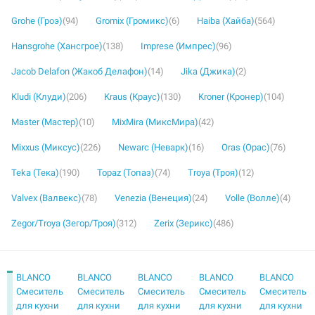
Grohe (Гроэ)
(94)
Gromix (Громикс)
(6)
Haiba (Хайба)
(564)
Hansgrohe (Хансгрое)
(138)
Imprese (Импрес)
(96)
Jacob Delafon (Жакоб Делафон)
(14)
Jika (Джика)
(2)
Kludi (Клуди)
(206)
Kraus (Краус)
(130)
Kroner (Кронер)
(104)
Master (Мастер)
(10)
MixMira (МиксМира)
(42)
Mixxus (Миксус)
(226)
Newarc (Неварк)
(16)
Oras (Орас)
(76)
Teka (Тека)
(190)
Topaz (Топаз)
(74)
Troya (Троя)
(12)
Valvex (Валвекс)
(78)
Venezia (Венеция)
(24)
Volle (Волле)
(4)
Zegor/Troya (Зегор/Троя)
(312)
Zerix (Зерикс)
(486)
BLANCO
BLANCO
BLANCO
BLANCO
BLANCO
Смеситель
Смеситель
Смеситель
Смеситель
Смеситель
для кухни
для кухни
для кухни
для кухни
для кухни