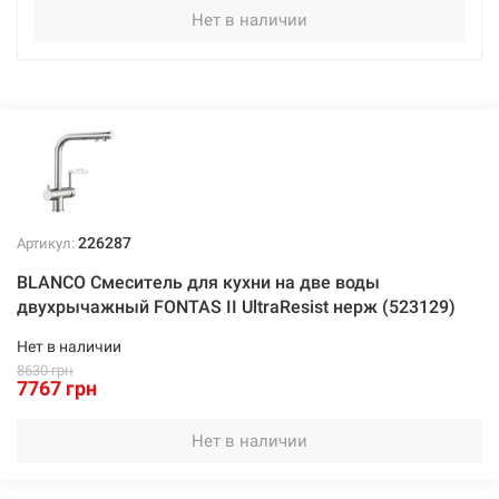
Нет в наличии
Нет в наличии
6822 грн
Нет в наличии
226287
Артикул:
226288
Артикул:
BLANCO Смеситель для кухни на две воды
двухрычажный FONTAS II UltraResist нерж (523129)
BLANCO Смеситель для кухни на две воды
двухрычажный FONTAS II черный (526157)
Нет в наличии
8630 грн
Нет в наличии
7767 грн
7533 грн
Нет в наличии
Нет в наличии