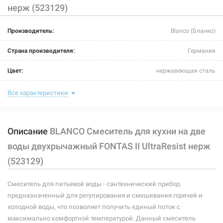
нерж (523129)
226294
Артикул:
Производитель:
Blanco (Бланко)
BLANCO Смеситель для кухни на две воды
двухрычажный FONTAS II жасмин (523132)
Страна производителя:
Германия
Нет в наличии
Цвет:
нержавеющая сталь
7533 грн
Назначение смесителя:
для кухни
Все характеристики
Нет в наличии
Тип крепления:
гайка
Описание
BLANCO Смеситель для кухни на две
Размер картриджа:
-
воды двухрычажный FONTAS II UltraResist нерж
Тип конструкции:
на две воды
(523129)
Тип смесителя (крана):
двухрычажный
226292
Артикул:
Смеситель для питьевой воды - сантехнический прибор,
Материал корпуса смесителя (крана):
латунь
предназначенный для регулирования и смешивания горячей и
BLANCO Смеситель для кухни на две воды
холодной воды, что позволяет получить единый поток с
двухрычажный FONTAS II жемчужный (523138)
Форма излива:
длинная прямая
максимально комфортной температурой. Данный смеситель