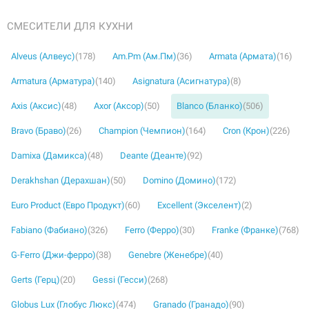
СМЕСИТЕЛИ ДЛЯ КУХНИ
Alveus (Алвеус)
(178)
Am.Pm (Ам.Пм)
(36)
Armata (Армата)
(16)
Armatura (Арматура)
(140)
Asignatura (Асигнатура)
(8)
226295
Артикул:
Axis (Аксис)
(48)
Axor (Аксор)
(50)
Blanco (Бланко)
(506)
BLANCO Смеситель для кухни на две воды
двухрычажный FONTAS II шампань (523133)
Bravo (Браво)
(26)
Champion (Чемпион)
(164)
Cron (Крон)
(226)
Нет в наличии
Damixa (Дамикса)
(48)
Deante (Деанте)
(92)
7533 грн
Derakhshan (Дерахшан)
(50)
Domino (Домино)
(172)
Euro Product (Евро Продукт)
(60)
Excellent (Экселент)
(2)
Нет в наличии
Fabiano (Фабиано)
(326)
Ferro (Ферро)
(30)
Franke (Франке)
(768)
G-Ferro (Джи-ферро)
(38)
Genebre (Женебре)
(40)
Gerts (Герц)
(20)
Gessi (Гесси)
(268)
Globus Lux (Глобус Люкс)
(474)
Granado (Гранадо)
(90)