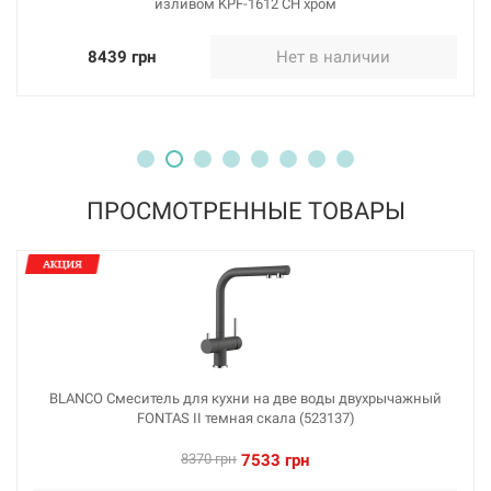
изливом KPF-1612 CH хром
226296
Артикул:
8439 грн
Нет в наличии
BLANCO Смеситель для кухни на две воды
двухрычажный FONTAS II серый беж (523136)
Нет в наличии
7533 грн
ПРОСМОТРЕННЫЕ ТОВАРЫ
Нет в наличии
226286
Артикул:
BLANCO Смеситель для кухни на две воды двухрычажный
FONTAS II темная скала (523137)
BLANCO Смеситель для кухни на две воды
двухрычажный FONTAS II хром (523128)
8370 грн
7533 грн