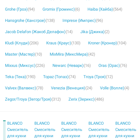
Grohe (Гроэ)
(94)
Gromix (Громикс)
(6)
Haiba (Хайба)
(564)
Hansgrohe (Хансгрое)
(138)
Imprese (Импрес)
(96)
Jacob Delafon (Жакоб Делафон)
(14)
Jika (Джика)
(2)
Kludi (Клуди)
(206)
Kraus (Краус)
(130)
Kroner (Кронер)
(104)
Master (Мастер)
(10)
MixMira (МиксМира)
(42)
Mixxus (Миксус)
(226)
Newarc (Неварк)
(16)
Oras (Орас)
(76)
Teka (Тека)
(190)
Topaz (Топаз)
(74)
Troya (Троя)
(12)
Valvex (Валвекс)
(78)
Venezia (Венеция)
(24)
Volle (Волле)
(4)
Zegor/Troya (Зегор/Троя)
(312)
Zerix (Зерикс)
(486)
BLANCO
BLANCO
BLANCO
BLANCO
BLANCO
Смеситель
Смеситель
Смеситель
Смеситель
Смеситель
для кухни
для кухни
для кухни
для кухни
для кухни