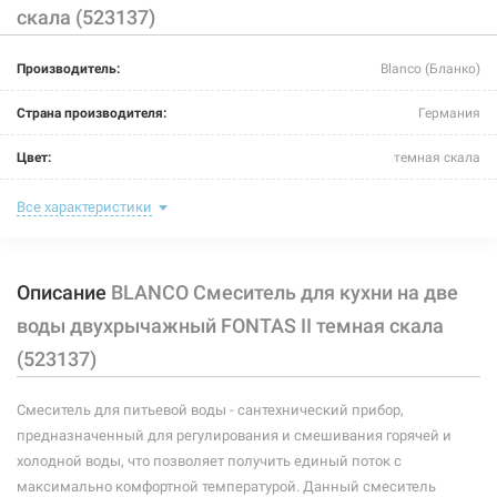
скала (523137)
226293
Артикул:
Производитель:
Blanco (Бланко)
BLANCO Смеситель для кухни на две воды
двухрычажный FONTAS II белый (523134)
Страна производителя:
Германия
Нет в наличии
Цвет:
темная скала
7533 грн
Назначение смесителя:
для кухни
Все характеристики
Нет в наличии
Тип крепления:
гайка
Описание
BLANCO Смеситель для кухни на две
Размер картриджа:
-
воды двухрычажный FONTAS II темная скала
Тип конструкции:
на две воды
(523137)
Тип смесителя (крана):
двухрычажный
226294
Артикул:
Смеситель для питьевой воды - сантехнический прибор,
Материал корпуса смесителя (крана):
латунь
предназначенный для регулирования и смешивания горячей и
BLANCO Смеситель для кухни на две воды
холодной воды, что позволяет получить единый поток с
двухрычажный FONTAS II жасмин (523132)
Форма излива:
длинная прямая
максимально комфортной температурой. Данный смеситель