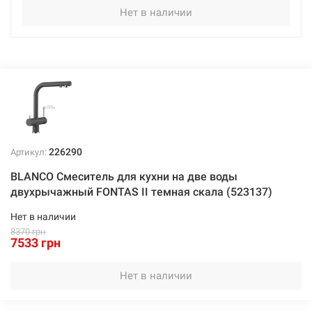
Нет в наличии
Нет в наличии
6822 грн
Нет в наличии
226290
Артикул:
226288
Артикул:
BLANCO Смеситель для кухни на две воды
двухрычажный FONTAS II темная скала (523137)
BLANCO Смеситель для кухни на две воды
двухрычажный FONTAS II черный (526157)
Нет в наличии
8370 грн
Нет в наличии
7533 грн
7533 грн
Нет в наличии
Нет в наличии