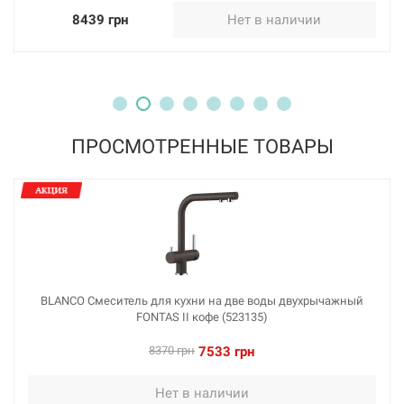
8439 грн
Нет в наличии
226296
Артикул:
BLANCO Смеситель для кухни на две воды
двухрычажный FONTAS II серый беж (523136)
Нет в наличии
7533 грн
ПРОСМОТРЕННЫЕ ТОВАРЫ
Нет в наличии
BLANCO Смеситель для кухни на две воды двухрычажный
FONTAS II кофе (523135)
226286
Артикул:
8370 грн
7533 грн
BLANCO Смеситель для кухни на две воды
двухрычажный FONTAS II хром (523128)
Нет в наличии