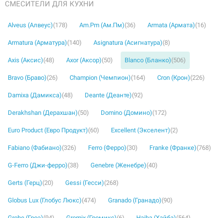
СМЕСИТЕЛИ ДЛЯ КУХНИ
Alveus (Алвеус)
(178)
Am.Pm (Ам.Пм)
(36)
Armata (Армата)
(16)
Armatura (Арматура)
(140)
Asignatura (Асигнатура)
(8)
Axis (Аксис)
(48)
Axor (Аксор)
(50)
Blanco (Бланко)
(506)
226295
Артикул:
Bravo (Браво)
(26)
Champion (Чемпион)
(164)
Cron (Крон)
(226)
BLANCO Смеситель для кухни на две воды
двухрычажный FONTAS II шампань (523133)
Damixa (Дамикса)
(48)
Deante (Деанте)
(92)
Нет в наличии
Derakhshan (Дерахшан)
(50)
Domino (Домино)
(172)
7533 грн
Euro Product (Евро Продукт)
(60)
Excellent (Экселент)
(2)
Fabiano (Фабиано)
(326)
Ferro (Ферро)
(30)
Franke (Франке)
(768)
Нет в наличии
G-Ferro (Джи-ферро)
(38)
Genebre (Женебре)
(40)
Gerts (Герц)
(20)
Gessi (Гесси)
(268)
Globus Lux (Глобус Люкс)
(474)
Granado (Гранадо)
(90)
Grohe (Гроэ)
(94)
Gromix (Громикс)
(6)
Haiba (Хайба)
(564)