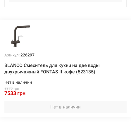
Нет в наличии
6822 грн
Нет в наличии
226297
Артикул:
BLANCO Смеситель для кухни на две воды
226288
Артикул:
двухрычажный FONTAS II кофе (523135)
BLANCO Смеситель для кухни на две воды
Нет в наличии
двухрычажный FONTAS II черный (526157)
8370 грн
7533 грн
Нет в наличии
Нет в наличии
7533 грн
Нет в наличии