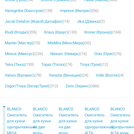
Hansgrohe (Хансгрое)
(138)
Imprese (Импрес)
(96)
Jacob Delafon (Жакоб Делафон)
(14)
Jika (Джика)
(2)
Kludi (Клуди)
(206)
Kraus (Краус)
(130)
Kroner (Кронер)
(104)
Master (Мастер)
(10)
MixMira (МиксМира)
(42)
Mixxus (Миксус)
(226)
Newarc (Неварк)
(16)
Oras (Орас)
(76)
Teka (Тека)
(190)
Topaz (Топаз)
(74)
Troya (Троя)
(12)
Valvex (Валвекс)
(78)
Venezia (Венеция)
(24)
Volle (Волле)
(4)
Zegor/Troya (Зегор/Троя)
(312)
Zerix (Зерикс)
(486)
BLANCO
BLANCO
BLANCO
BLANCO
BLANCO
Смеситель
Смеситель
Смеситель
Смеситель
Смеситель
для кухни
для кухни
для кухни
для кухни
для кухни
однорычажный
на две
на две
однорычажный
однорычаж
MIDA
воды
воды
ALTA
ALTA хром