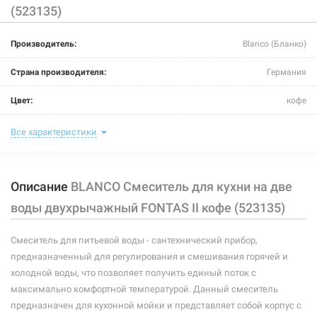
(523135)
226293
Артикул:
Производитель:
Blanco (Бланко)
BLANCO Смеситель для кухни на две воды
двухрычажный FONTAS II белый (523134)
Страна производителя:
Германия
Нет в наличии
Цвет:
кофе
7533 грн
Назначение смесителя:
для кухни
Все характеристики
Нет в наличии
Тип крепления:
гайка
Описание
BLANCO Смеситель для кухни на две
Размер картриджа:
-
воды двухрычажный FONTAS II кофе (523135)
Тип конструкции:
на две воды
Смеситель для питьевой воды - сантехнический прибор,
Тип смесителя (крана):
двухрычажный
предназначенный для регулирования и смешивания горячей и
226294
Артикул:
Материал корпуса смесителя (крана):
латунь
холодной воды, что позволяет получить единый поток с
BLANCO Смеситель для кухни на две воды
максимально комфортной температурой. Данный смеситель
двухрычажный FONTAS II жасмин (523132)
Форма излива:
длинная прямая
предназначен для кухонной мойки и представляет собой корпус с