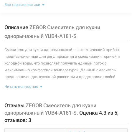
Назначение смесителя:
для кухни
Все характеристики
455 грн
Тип крепления:
гайка
Нет в наличии
Описание
ZEGOR Смеситель для кухни
Размер картриджа:
Ф 40
однорычажный YUB4-А181-S
Тип конструкции:
стандартный
Смеситель для кухни однорычажный - сантехнический прибор,
Тип смесителя (крана):
однорычажный
предназначенный для регулирования и смешивания горячей и
Материал корпуса смесителя (крана):
силумин
холодной воды, что позволяет получить единый поток с
205986
Артикул:
максимально комфортной температурой. Данный смеситель
Форма излива:
длинная изогнутая
ZEGOR Смеситель для кухни однорычажный YUB4-
предназначен для кухонной раковины и представляет собой
А181-W
корпус с изливом, имеющий управляющий элемент в виде рычага,
Тип излива:
высокий поворотный
Читать полностью
позволяющего "запоминать" температуру воды,
Нет в наличии
использовавшуюся перед этим. В комплекте идет: корпус с
Способ монтажа:
вертикальный на раковину
444 грн
керамическим картриджем и гайкой, аэратор, излив, подводки.
Отзывы
ZEGOR Смеситель для кухни
Тип затворной части:
керамический картридж
однорычажный YUB4-А181-S.
Оценка
4.3
из
5
,
Характеристики и конфигурация изделия, а также комплектация
Нет в наличии
отзывов:
3
товара могут изменяться производителем без уведомления. За
внесенные производителем изменения, магазин ответственности