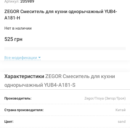
205989
Артикул:
ZEGOR Смеситель для кухни однорычажный YUB4-
А181-H
Нет в наличии
525 грн
Нет в наличии
Все модификации
Характеристики
ZEGOR Смеситель для кухни
однорычажный YUB4-А181-S
205990
Артикул:
Производитель:
Zegor/Troya (Зегор/Троя)
ZEGOR Смеситель для кухни однорычажный YUB4-
Страна производителя:
Китай
А181-T
Цвет:
sand
Нет в наличии