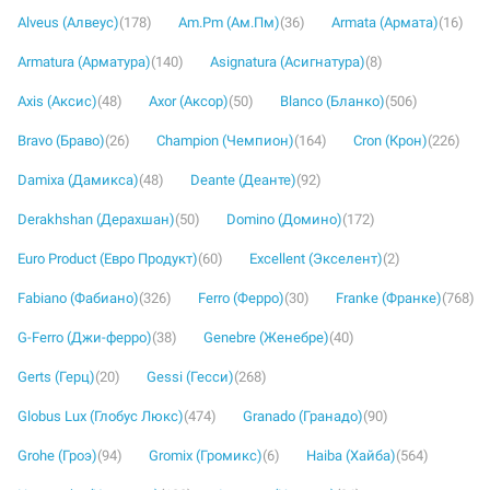
Alveus (Алвеус)
(178)
Am.Pm (Ам.Пм)
(36)
Armata (Армата)
(16)
Armatura (Арматура)
(140)
Asignatura (Асигнатура)
(8)
Axis (Аксис)
(48)
Axor (Аксор)
(50)
Blanco (Бланко)
(506)
Bravo (Браво)
(26)
Champion (Чемпион)
(164)
Cron (Крон)
(226)
Damixa (Дамикса)
(48)
Deante (Деанте)
(92)
Derakhshan (Дерахшан)
(50)
Domino (Домино)
(172)
Euro Product (Евро Продукт)
(60)
Excellent (Экселент)
(2)
Fabiano (Фабиано)
(326)
Ferro (Ферро)
(30)
Franke (Франке)
(768)
G-Ferro (Джи-ферро)
(38)
Genebre (Женебре)
(40)
Gerts (Герц)
(20)
Gessi (Гесси)
(268)
Globus Lux (Глобус Люкс)
(474)
Granado (Гранадо)
(90)
Grohe (Гроэ)
(94)
Gromix (Громикс)
(6)
Haiba (Хайба)
(564)