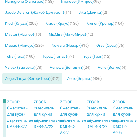
Hansgrohe (Хансгрое)
(138)
Imprese (Импрес)
(96)
Jacob Delafon (Жакоб Делафон)
(14)
Jika (Джика)
(2)
Kludi (Клуди)
(206)
Kraus (Краус)
(130)
Kroner (Кронер)
(104)
Master (Мастер)
(10)
MixMira (МиксМира)
(42)
Mixxus (Миксус)
(226)
Newarc (Неварк)
(16)
Oras (Орас)
(76)
Teka (Тека)
(190)
Topaz (Топаз)
(74)
Troya (Троя)
(12)
Valvex (Валвекс)
(78)
Venezia (Венеция)
(24)
Volle (Волле)
(4)
Zegor/Troya (Зегор/Троя)
(312)
Zerix (Зерикс)
(486)
ZEGOR
ZEGOR
ZEGOR
ZEGOR
ZEGOR
Смеситель
Смеситель
Смеситель
Смеситель
Смеситель
для кухни
для кухни
для кухни
для кухни
для кухни
двухвентильный
двухвентильный
двухвентильный
двухвентильный
двухвентил
DAK4-B827
DFR4-A722
DML4-C-
DMT4-B722
DMX12-
A827
А605