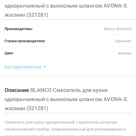
однорычажный с выносным шлангом AVONA-S
жасмин (521281)
226034
Артикул:
Производитель:
Blanco (Бланко)
BLANCO Смеситель для кухни однорычажный с
выносным шлангом AVONA-S жемчужный (521286)
Страна производителя:
Германия
Нет в наличии
Цвет:
жасмин
12060 грн
Назначение смесителя:
для кухни
Все характеристики
Нет в наличии
Тип крепления:
шпилька
Описание
BLANCO Смеситель для кухни
Размер картриджа:
-
однорычажный с выносным шлангом AVONA-S
Тип конструкции:
с выносным шлангом
жасмин (521281)
Тип смесителя (крана):
однорычажный
226037
Артикул:
Смеситель для кухни однорычажный с выносным шлангом -
Материал корпуса смесителя (крана):
латунь
сантехнический прибор, предназначенный для регулирования и
BLANCO Смеситель для кухни однорычажный с