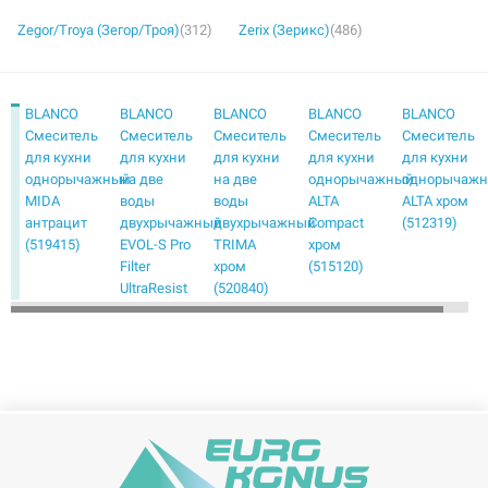
Zegor/Troya (Зегор/Троя)
(312)
Zerix (Зерикс)
(486)
BLANCO
BLANCO
BLANCO
BLANCO
BLANCO
Смеситель
Смеситель
Смеситель
Смеситель
Смеситель
для кухни
для кухни
для кухни
для кухни
для кухни
однорычажный
на две
на две
однорычажный
однорычаж
MIDA
воды
воды
ALTA
ALTA хром
антрацит
двухрычажный
двухрычажный
Compact
(512319)
(519415)
EVOL-S Pro
TRIMA
хром
Filter
хром
(515120)
UltraResist
(520840)
нержавеющая
сталь
(526276)
BLANCO
BLANCO
BLANCO
BLANCO
BLANCO
Смеситель
Смеситель
Смеситель
Смеситель
Смеситель
для кухни
для кухни
для кухни
для кухни
для кухни
однорычажный
однорычажный
однорычажный
однорычажный
однорычаж
AMBIS
AVONA
BRAVON
CANDOR
CARENA