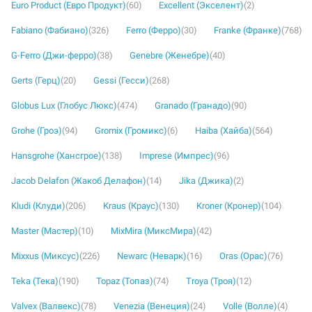
Euro Product (Евро Продукт)
(60)
Excellent (Экселент)
(2)
Fabiano (Фабиано)
(326)
Ferro (Ферро)
(30)
Franke (Франке)
(768)
G-Ferro (Джи-ферро)
(38)
Genebre (Женебре)
(40)
Gerts (Герц)
(20)
Gessi (Гесси)
(268)
Globus Lux (Глобус Люкс)
(474)
Granado (Гранадо)
(90)
Grohe (Гроэ)
(94)
Gromix (Громикс)
(6)
Haiba (Хайба)
(564)
Hansgrohe (Хансгрое)
(138)
Imprese (Импрес)
(96)
Jacob Delafon (Жакоб Делафон)
(14)
Jika (Джика)
(2)
Kludi (Клуди)
(206)
Kraus (Краус)
(130)
Kroner (Кронер)
(104)
Master (Мастер)
(10)
MixMira (МиксМира)
(42)
Mixxus (Миксус)
(226)
Newarc (Неварк)
(16)
Oras (Орас)
(76)
Teka (Тека)
(190)
Topaz (Топаз)
(74)
Troya (Троя)
(12)
Valvex (Валвекс)
(78)
Venezia (Венеция)
(24)
Volle (Волле)
(4)