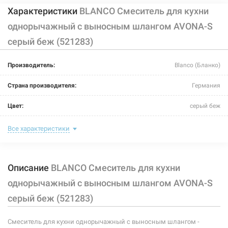
Характеристики
BLANCO Смеситель для кухни
однорычажный с выносным шлангом AVONA-S
серый беж (521283)
226031
Артикул:
Производитель:
Blanco (Бланко)
BLANCO Смеситель для кухни однорычажный с
выносным шлангом AVONA-S жасмин (521281)
Страна производителя:
Германия
Нет в наличии
Цвет:
серый беж
12060 грн
Назначение смесителя:
для кухни
Все характеристики
Нет в наличии
Тип крепления:
шпилька
Описание
BLANCO Смеситель для кухни
Размер картриджа:
-
однорычажный с выносным шлангом AVONA-S
Тип конструкции:
с выносным шлангом
серый беж (521283)
Тип смесителя (крана):
однорычажный
226034
Артикул:
Смеситель для кухни однорычажный с выносным шлангом -