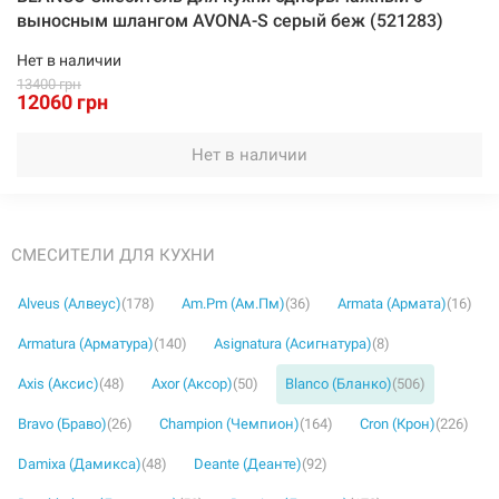
выносным шлангом AVONA-S серый беж (521283)
Нет в наличии
13400 грн
12060 грн
Нет в наличии
СМЕСИТЕЛИ ДЛЯ КУХНИ
Alveus (Алвеус)
(178)
Am.Pm (Ам.Пм)
(36)
Armata (Армата)
(16)
Armatura (Арматура)
(140)
Asignatura (Асигнатура)
(8)
Axis (Аксис)
(48)
Axor (Аксор)
(50)
Blanco (Бланко)
(506)
Bravo (Браво)
(26)
Champion (Чемпион)
(164)
Cron (Крон)
(226)
Damixa (Дамикса)
(48)
Deante (Деанте)
(92)