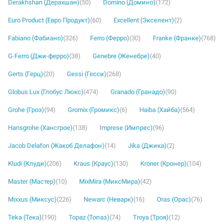
Derakhshan (Дерахшан)
(50)
Domino (Домино)
(172)
Euro Product (Евро Продукт)
(60)
Excellent (Экселент)
(2)
Fabiano (Фабиано)
(326)
Ferro (Ферро)
(30)
Franke (Франке)
(768)
G-Ferro (Джи-ферро)
(38)
Genebre (Женебре)
(40)
Gerts (Герц)
(20)
Gessi (Гесси)
(268)
Globus Lux (Глобус Люкс)
(474)
Granado (Гранадо)
(90)
Grohe (Гроэ)
(94)
Gromix (Громикс)
(6)
Haiba (Хайба)
(564)
Hansgrohe (Хансгрое)
(138)
Imprese (Импрес)
(96)
Jacob Delafon (Жакоб Делафон)
(14)
Jika (Джика)
(2)
Kludi (Клуди)
(206)
Kraus (Краус)
(130)
Kroner (Кронер)
(104)
Master (Мастер)
(10)
MixMira (МиксМира)
(42)
Mixxus (Миксус)
(226)
Newarc (Неварк)
(16)
Oras (Орас)
(76)
Teka (Тека)
(190)
Topaz (Топаз)
(74)
Troya (Троя)
(12)