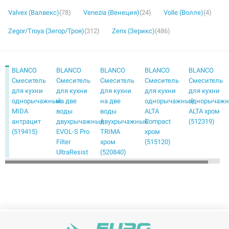
Valvex (Валвекс)
(78)
Venezia (Венеция)
(24)
Volle (Волле)
(4)
Zegor/Troya (Зегор/Троя)
(312)
Zerix (Зерикс)
(486)
BLANCO
BLANCO
BLANCO
BLANCO
BLANCO
Смеситель
Смеситель
Смеситель
Смеситель
Смеситель
для кухни
для кухни
для кухни
для кухни
для кухни
однорычажный
на две
на две
однорычажный
однорычаж
MIDA
воды
воды
ALTA
ALTA хром
антрацит
двухрычажный
двухрычажный
Compact
(512319)
(519415)
EVOL-S Pro
TRIMA
хром
Filter
хром
(515120)
UltraResist
(520840)
нержавеющая
сталь
(526276)
BLANCO
BLANCO
BLANCO
BLANCO
BLANCO
Смеситель
Смеситель
Смеситель
Смеситель
Смеситель
для кухни
для кухни
для кухни
для кухни
для кухни