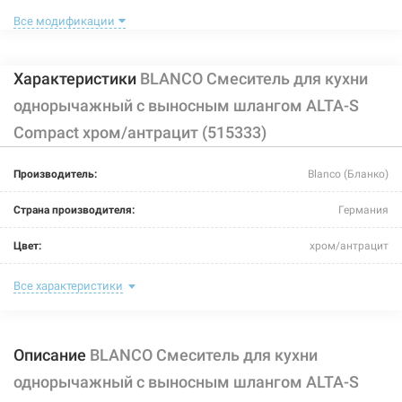
Нет в наличии
Все модификации
Характеристики
BLANCO Смеситель для кухни
однорычажный с выносным шлангом ALTA-S
Compact хром/антрацит (515333)
226010
Артикул:
Производитель:
Blanco (Бланко)
BLANCO Смеситель для кухни однорычажный с
выносным шлангом ALTA-S Compact хром/
Страна производителя:
Германия
жемчужный (520730)
Цвет:
хром/антрацит
Нет в наличии
13527 грн
Назначение смесителя:
для кухни
Все характеристики
Тип крепления:
шпилька
Нет в наличии
Описание
BLANCO Смеситель для кухни
Размер картриджа:
-
однорычажный с выносным шлангом ALTA-S
Тип конструкции:
с выносным шлангом