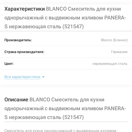
Характеристики
BLANCO Смеситель для кухни
однорычажный с выдвижным изливом PANERA-
S нержавеющая сталь (521547)
Производитель:
Blanco (Бланко)
Страна производителя:
Германия
Цвет:
нержавеющая сталь
Назначение смесителя:
для кухни
Все характеристики
Тип крепления:
гайка
Описание
BLANCO Смеситель для кухни
Размер картриджа:
-
однорычажный с выдвижным изливом PANERA-
Тип конструкции:
с выносным шлангом
S нержавеющая сталь (521547)
Тип смесителя (крана):
однорычажный
Смеситель для кухни однорычажный с выдвижным изливом -