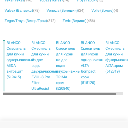
Teka (Тека)
(190)
Topaz (Топаз)
(74)
Troya (Троя)
(12)
Valvex (Валвекс)
(78)
Venezia (Венеция)
(24)
Volle (Волле)
(4)
Zegor/Troya (Зегор/Троя)
(312)
Zerix (Зерикс)
(486)
BLANCO
BLANCO
BLANCO
BLANCO
BLANCO
Смеситель
Смеситель
Смеситель
Смеситель
Смеситель
для кухни
для кухни
для кухни
для кухни
для кухни
однорычажный
на две
на две
однорычажный
однорычаж
MIDA
воды
воды
ALTA
ALTA хром
антрацит
двухрычажный
двухрычажный
Compact
(512319)
(519415)
EVOL-S Pro
TRIMA
хром
Filter
хром
(515120)
UltraResist
(520840)
нержавеющая
сталь
(526276)
BLANCO
BLANCO
BLANCO
BLANCO
BLANCO
Смеситель
Смеситель
Смеситель
Смеситель
Смеситель
для кухни
для кухни
для кухни
для кухни
для кухни