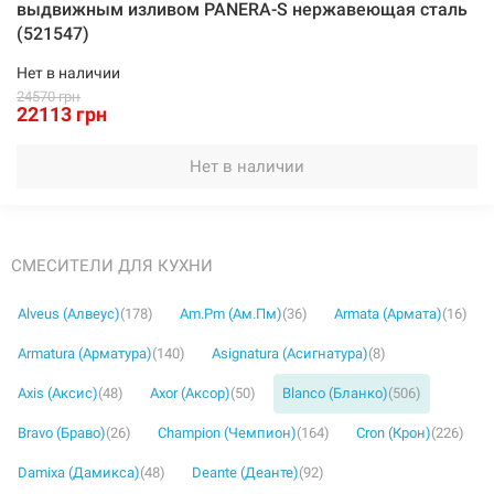
выдвижным изливом PANERA-S нержавеющая сталь
(521547)
Нет в наличии
24570 грн
22113 грн
Нет в наличии
СМЕСИТЕЛИ ДЛЯ КУХНИ
Alveus (Алвеус)
(178)
Am.Pm (Ам.Пм)
(36)
Armata (Армата)
(16)
Armatura (Арматура)
(140)
Asignatura (Асигнатура)
(8)
Axis (Аксис)
(48)
Axor (Аксор)
(50)
Blanco (Бланко)
(506)
Bravo (Браво)
(26)
Champion (Чемпион)
(164)
Cron (Крон)
(226)
Damixa (Дамикса)
(48)
Deante (Деанте)
(92)