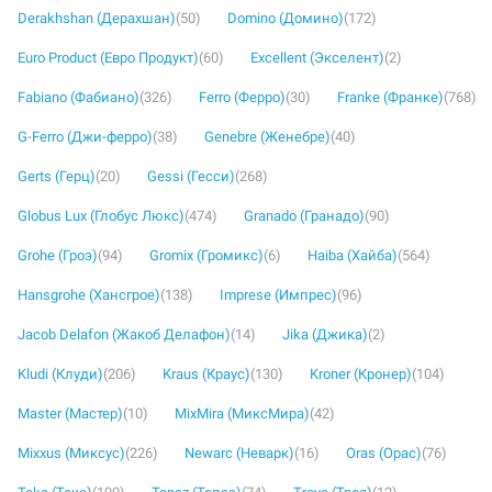
Derakhshan (Дерахшан)
(50)
Domino (Домино)
(172)
Euro Product (Евро Продукт)
(60)
Excellent (Экселент)
(2)
Fabiano (Фабиано)
(326)
Ferro (Ферро)
(30)
Franke (Франке)
(768)
G-Ferro (Джи-ферро)
(38)
Genebre (Женебре)
(40)
Gerts (Герц)
(20)
Gessi (Гесси)
(268)
Globus Lux (Глобус Люкс)
(474)
Granado (Гранадо)
(90)
Grohe (Гроэ)
(94)
Gromix (Громикс)
(6)
Haiba (Хайба)
(564)
Hansgrohe (Хансгрое)
(138)
Imprese (Импрес)
(96)
Jacob Delafon (Жакоб Делафон)
(14)
Jika (Джика)
(2)
Kludi (Клуди)
(206)
Kraus (Краус)
(130)
Kroner (Кронер)
(104)
Master (Мастер)
(10)
MixMira (МиксМира)
(42)
Mixxus (Миксус)
(226)
Newarc (Неварк)
(16)
Oras (Орас)
(76)