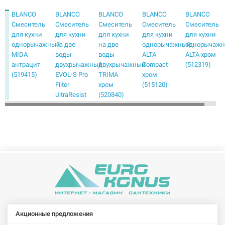
BLANCO
BLANCO
BLANCO
BLANCO
BLANCO
Смеситель
Смеситель
Смеситель
Смеситель
Смеситель
для кухни
для кухни
для кухни
для кухни
для кухни
однорычажный
на две
на две
однорычажный
однорычаж
MIDA
воды
воды
ALTA
ALTA хром
антрацит
двухрычажный
двухрычажный
Compact
(512319)
(519415)
EVOL-S Pro
TRIMA
хром
Filter
хром
(515120)
UltraResist
(520840)
нержавеющая
сталь
(526276)
BLANCO
BLANCO
BLANCO
BLANCO
BLANCO
Смеситель
Смеситель
Смеситель
Смеситель
Смеситель
для кухни
для кухни
для кухни
для кухни
для кухни
однорычажный
однорычажный
однорычажный
однорычажный
однорычаж
AMBIS
AVONA
BRAVON
CANDOR
CARENA
нерж сталь
хром
хром
нерж сталь
хром
(523118)
(521267)
(518818)
(523120)
(520766)
Акционные предложения
BLANCO
BLANCO
BLANCO
BLANCO
BLANCO