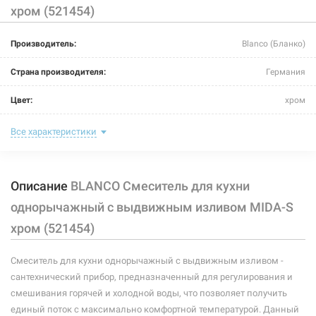
хром (521454)
226528
Артикул:
Производитель:
Blanco (Бланко)
BLANCO Смеситель для кухни однорычажный с
выдвижным изливом MIDA-S жасмин (521458)
Страна производителя:
Германия
Нет в наличии
Цвет:
хром
5589 грн
Назначение смесителя:
для кухни
Все характеристики
Нет в наличии
Тип крепления:
шпилька
Описание
BLANCO Смеситель для кухни
Размер картриджа:
-
однорычажный с выдвижным изливом MIDA-S
Тип конструкции:
с выносным шлангом
хром (521454)
Тип смесителя (крана):
однорычажный
226526
Артикул:
Смеситель для кухни однорычажный с выдвижным изливом -
Материал корпуса смесителя (крана):
латунь
сантехнический прибор, предназначенный для регулирования и
BLANCO Смеситель для кухни однорычажный с
смешивания горячей и холодной воды, что позволяет получить
выдвижным изливом MIDA-S жемчужный (521463)
Форма излива:
длинная изогнутая
единый поток с максимально комфортной температурой. Данный