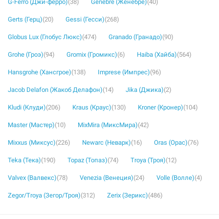
G-Ferro (Джи-ферро)
(38)
Genebre (Женебре)
(40)
Gerts (Герц)
(20)
Gessi (Гесси)
(268)
Globus Lux (Глобус Люкс)
(474)
Granado (Гранадо)
(90)
Grohe (Гроэ)
(94)
Gromix (Громикс)
(6)
Haiba (Хайба)
(564)
Hansgrohe (Хансгрое)
(138)
Imprese (Импрес)
(96)
Jacob Delafon (Жакоб Делафон)
(14)
Jika (Джика)
(2)
Kludi (Клуди)
(206)
Kraus (Краус)
(130)
Kroner (Кронер)
(104)
Master (Мастер)
(10)
MixMira (МиксМира)
(42)
Mixxus (Миксус)
(226)
Newarc (Неварк)
(16)
Oras (Орас)
(76)
Teka (Тека)
(190)
Topaz (Топаз)
(74)
Troya (Троя)
(12)
Valvex (Валвекс)
(78)
Venezia (Венеция)
(24)
Volle (Волле)
(4)
Zegor/Troya (Зегор/Троя)
(312)
Zerix (Зерикс)
(486)