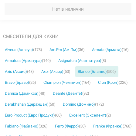
Нет в наличии
СМЕСИТЕЛИ ДЛЯ КУХНИ
Alveus (Алвеус)
(178)
Am.Pm (Ам.Пм)
(36)
Armata (Армата)
(16)
Armatura (Арматура)
(140)
Asignatura (Асигнатура)
(8)
Axis (Аксис)
(48)
Axor (Аксор)
(50)
Blanco (Бланко)
(506)
Bravo (Браво)
(26)
Champion (Чемпион)
(164)
Cron (Крон)
(226)
Damixa (Дамикса)
(48)
Deante (Деанте)
(92)
Derakhshan (Дерахшан)
(50)
Domino (Домино)
(172)
Euro Product (Евро Продукт)
(60)
Excellent (Экселент)
(2)
Fabiano (Фабиано)
(326)
Ferro (Ферро)
(30)
Franke (Франке)
(768)