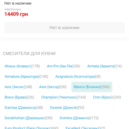
Нет в наличии
16010 грн
14409 грн
Нет в наличии
СМЕСИТЕЛИ ДЛЯ КУХНИ
Alveus (Алвеус)
(178)
Am.Pm (Ам.Пм)
(36)
Armata (Армата)
(16)
Armatura (Арматура)
(140)
Asignatura (Асигнатура)
(8)
Axis (Аксис)
(48)
Axor (Аксор)
(50)
Blanco (Бланко)
(506)
Bravo (Браво)
(26)
Champion (Чемпион)
(164)
Cron (Крон)
(226)
Damixa (Дамикса)
(48)
Deante (Деанте)
(92)
Derakhshan (Дерахшан)
(50)
Domino (Домино)
(172)
Euro Product (Евро Продукт)
(60)
Excellent (Экселент)
(2)