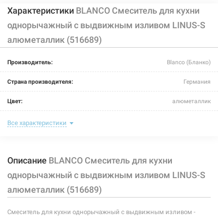
Характеристики
BLANCO Смеситель для кухни
однорычажный с выдвижным изливом LINUS-S
алюметаллик (516689)
226472
Артикул:
Производитель:
Blanco (Бланко)
BLANCO Смеситель для кухни однорычажный с
выдвижным изливом LINUS-S жемчужный (520747)
Страна производителя:
Германия
Нет в наличии
Цвет:
алюметаллик
14409 грн
Назначение смесителя:
для кухни
Все характеристики
Нет в наличии
Тип крепления:
шпилька
Описание
BLANCO Смеситель для кухни
Размер картриджа:
-
однорычажный с выдвижным изливом LINUS-S
Тип конструкции:
с выносным шлангом
алюметаллик (516689)
Тип смесителя (крана):
однорычажный
226476
Артикул:
Смеситель для кухни однорычажный с выдвижным изливом -