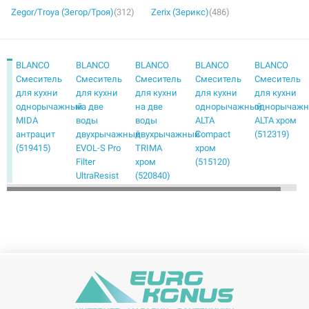
Zegor/Troya (Зегор/Троя)
(312)
Zerix (Зерикс)
(486)
BLANCO
BLANCO
BLANCO
BLANCO
BLANCO
Смеситель
Смеситель
Смеситель
Смеситель
Смеситель
для кухни
для кухни
для кухни
для кухни
для кухни
однорычажный
на две
на две
однорычажный
однорычаж
MIDA
воды
воды
ALTA
ALTA хром
антрацит
двухрычажный
двухрычажный
Compact
(512319)
(519415)
EVOL-S Pro
TRIMA
хром
Filter
хром
(515120)
UltraResist
(520840)
нержавеющая
сталь
(526276)
BLANCO
BLANCO
BLANCO
BLANCO
BLANCO
Смеситель
Смеситель
Смеситель
Смеситель
Смеситель
для кухни
для кухни
для кухни
для кухни
для кухни
однорычажный
однорычажный
однорычажный
однорычажный
однорычаж
AMBIS
AVONA
BRAVON
CANDOR
CARENA