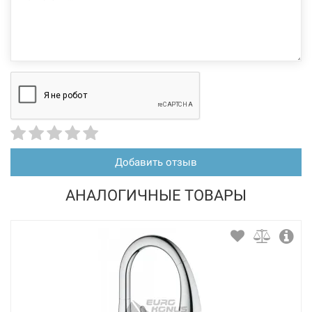
226459
Артикул:
BLANCO Смеситель для кухни однорычажный с
выдвижным изливом LINUS-S хром (512402)
Нет в наличии
10296 грн
Добавить отзыв
Нет в наличии
АНАЛОГИЧНЫЕ ТОВАРЫ
226468
Артикул: