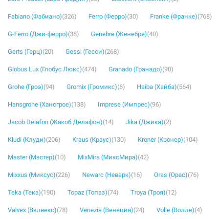
Fabiano (Фабиано)
(326)
Ferro (Ферро)
(30)
Franke (Франке)
(768)
G-Ferro (Джи-ферро)
(38)
Genebre (Женебре)
(40)
Gerts (Герц)
(20)
Gessi (Гесси)
(268)
Globus Lux (Глобус Люкс)
(474)
Granado (Гранадо)
(90)
Grohe (Гроэ)
(94)
Gromix (Громикс)
(6)
Haiba (Хайба)
(564)
Hansgrohe (Хансгрое)
(138)
Imprese (Импрес)
(96)
Jacob Delafon (Жакоб Делафон)
(14)
Jika (Джика)
(2)
Kludi (Клуди)
(206)
Kraus (Краус)
(130)
Kroner (Кронер)
(104)
Master (Мастер)
(10)
MixMira (МиксМира)
(42)
Mixxus (Миксус)
(226)
Newarc (Неварк)
(16)
Oras (Орас)
(76)
Teka (Тека)
(190)
Topaz (Топаз)
(74)
Troya (Троя)
(12)
Valvex (Валвекс)
(78)
Venezia (Венеция)
(24)
Volle (Волле)
(4)