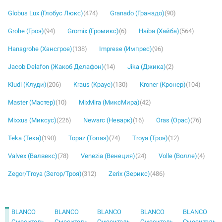
Globus Lux (Глобус Люкс)
(474)
Granado (Гранадо)
(90)
Grohe (Гроэ)
(94)
Gromix (Громикс)
(6)
Haiba (Хайба)
(564)
Hansgrohe (Хансгрое)
(138)
Imprese (Импрес)
(96)
Jacob Delafon (Жакоб Делафон)
(14)
Jika (Джика)
(2)
Kludi (Клуди)
(206)
Kraus (Краус)
(130)
Kroner (Кронер)
(104)
Master (Мастер)
(10)
MixMira (МиксМира)
(42)
Mixxus (Миксус)
(226)
Newarc (Неварк)
(16)
Oras (Орас)
(76)
Teka (Тека)
(190)
Topaz (Топаз)
(74)
Troya (Троя)
(12)
Valvex (Валвекс)
(78)
Venezia (Венеция)
(24)
Volle (Волле)
(4)
Zegor/Troya (Зегор/Троя)
(312)
Zerix (Зерикс)
(486)
BLANCO
BLANCO
BLANCO
BLANCO
BLANCO
Смеситель
Смеситель
Смеситель
Смеситель
Смеситель