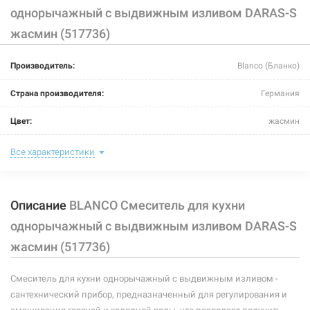
однорычажный с выдвижным изливом DARAS-S
жасмин (517736)
226258
Артикул:
Производитель:
Blanco (Бланко)
BLANCO Смеситель для кухни однорычажный с
выдвижным изливом DARAS-S жемчужный (520736)
Страна производителя:
Германия
Нет в наличии
Цвет:
жасмин
3591 грн
Назначение смесителя:
для кухни
Все характеристики
Нет в наличии
Тип крепления:
шпилька
Описание
BLANCO Смеситель для кухни
Размер картриджа:
-
однорычажный с выдвижным изливом DARAS-S
Тип конструкции:
с выдвижным изливом
жасмин (517736)
Тип смесителя (крана):
однорычажный
226263
Артикул:
Смеситель для кухни однорычажный с выдвижным изливом -
Материал корпуса смесителя (крана):
латунь
сантехнический прибор, предназначенный для регулирования и
BLANCO Смеситель для кухни однорычажный с