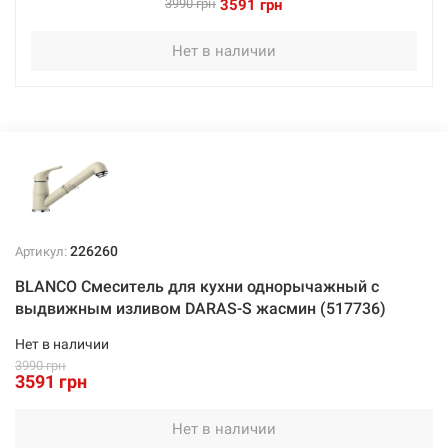
3990 грн
3591 грн
Нет в наличии
Нет в наличии
3591 грн
Нет в наличии
226260
Артикул:
226261
Артикул:
BLANCO Смеситель для кухни однорычажный с
выдвижным изливом DARAS-S жасмин (517736)
BLANCO Смеситель для кухни однорычажный с
выдвижным изливом DARAS-S шампань (517737)
Нет в наличии
3990 грн
Нет в наличии
3591 грн
3591 грн
Нет в наличии