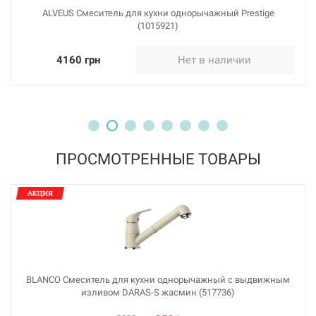
ALVEUS Смеситель для кухни однорычажный Prestige
(1015921)
226275
Артикул:
4160 грн
Нет в наличии
BLANCO Смеситель для кухни однорычажный с
выдвижным изливом DARAS-S хром (517731)
Нет в наличии
2889 грн
ПРОСМОТРЕННЫЕ ТОВАРЫ
Нет в наличии
226254
Артикул:
BLANCO Смеситель для кухни однорычажный с выдвижным
изливом DARAS-S жасмин (517736)
BLANCO Смеситель для кухни однорычажный с
выдвижным изливом DARAS-S черный (526153)