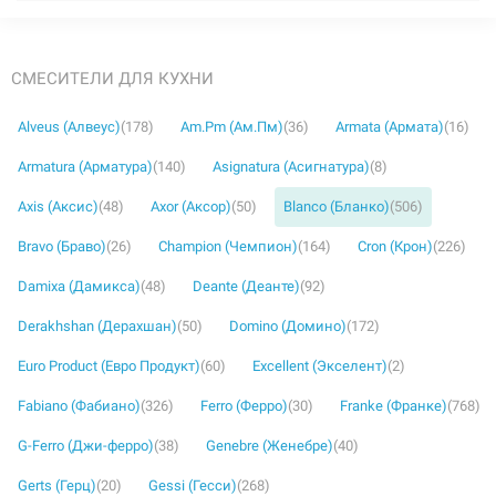
Нет в наличии
СМЕСИТЕЛИ ДЛЯ КУХНИ
Alveus (Алвеус)
(178)
Am.Pm (Ам.Пм)
(36)
Armata (Армата)
(16)
Armatura (Арматура)
(140)
Asignatura (Асигнатура)
(8)
Axis (Аксис)
(48)
Axor (Аксор)
(50)
Blanco (Бланко)
(506)
Bravo (Браво)
(26)
Champion (Чемпион)
(164)
Cron (Крон)
(226)
Damixa (Дамикса)
(48)
Deante (Деанте)
(92)
Derakhshan (Дерахшан)
(50)
Domino (Домино)
(172)
Euro Product (Евро Продукт)
(60)
Excellent (Экселент)
(2)
Fabiano (Фабиано)
(326)
Ferro (Ферро)
(30)
Franke (Франке)
(768)
G-Ferro (Джи-ферро)
(38)
Genebre (Женебре)
(40)
Gerts (Герц)
(20)
Gessi (Гесси)
(268)