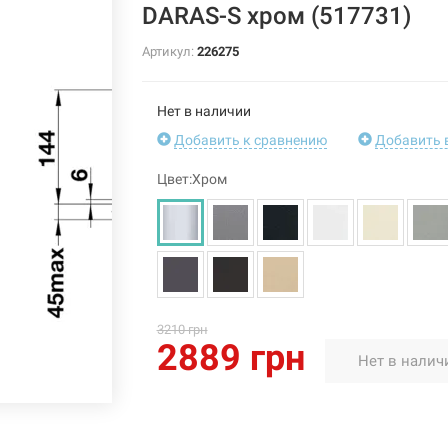
DARAS-S хром (517731)
Артикул:
226275
Нет в наличии
Добавить к сравнению
Добавить 
Цвет:Хром
3210 грн
2889 грн
Нет в налич