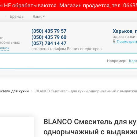
ы НЕ обрабатываются. Магазин продается, тел. 0663
Бренды
Язык
(050) 435 79 57
Харьков, 
(050) 435 79 60
адрес точки
не
Посмотреть
 мобильных
(057) 784 14 47
вонок
согласно тарифам Ваших операторов
Например:
Кар
ители для кухни
BLANCO Смеситель для кухни однорычажный с выдвижны
BLANCO Смеситель для ку
однорычажный с выдвиж