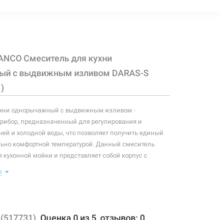
3591 грн
Нет в наличии
чии
ANCO Смеситель для кухни
3591 грн
Нет в наличии
чии
ый с выдвижным изливом DARAS-S
)
ухни однорычажный с выдвижным изливом -
3591 грн
Нет в наличии
чии
рибор, предназначенный для регулирования и
ей и холодной воды, что позволяет получить единый
льно комфортной температурой. Данный смеситель
 кухонной мойки и представляет собой корпус с
ом, имеющий управляющий элемент в виде рычага,
3591 грн
Нет в наличии
чии
ю
тролировать поток и температуру воды.
: смеситель, крепление, подводки.
эратора - 115 мм
(517731).
Оценка
0
из
5
, отзывов:
0
ва - 214 мм