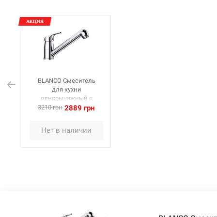
BLANCO Смеситель
для кухни
однорычажный с
выдвижным изливом
3210 грн
2889 грн
DARAS-S хром (517731)
Нет в наличии