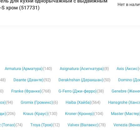
ель для кухни однорычажный с выдвижным
Нет в нали
S хром (517731)
Armatura (Арматура)
(140)
Asignatura (Асигнатура)
(8)
Axis (Аксис)
(48)
Deante (Деанте)
(92)
Derakhshan (Дерахшан)
(50)
Domino (Д
30)
Franke (Франке)
(768)
G-Ferro (Джи-ферро)
(38)
Genebre (Жене
роэ)
(94)
Gromix (Громикс)
(6)
Haiba (Хайба)
(564)
Hansgrohe (Ханс
уди)
(206)
Kraus (Краус)
(130)
Kroner (Кронер)
(104)
Master (Мастер
 (Топаз)
(74)
Troya (Троя)
(12)
Valvex (Валвекс)
(78)
Venezia (Вене