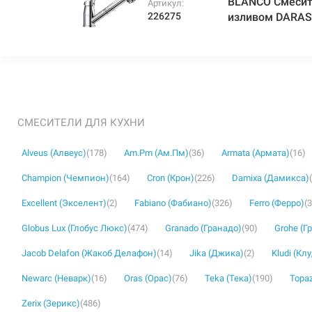
BLANCO Смесит
Артикул:
226275
изливом DARAS-
СМЕСИТЕЛИ ДЛЯ КУХНИ
Alveus (Алвеус)
(178)
Am.Pm (Ам.Пм)
(36)
Armata (Армата)
(16)
Champion (Чемпион)
(164)
Cron (Крон)
(226)
Damixa (Дамикса)
Excellent (Экселент)
(2)
Fabiano (Фабиано)
(326)
Ferro (Ферро)
(
Globus Lux (Глобус Люкс)
(474)
Granado (Гранадо)
(90)
Grohe (Г
Jacob Delafon (Жакоб Делафон)
(14)
Jika (Джика)
(2)
Kludi (Кл
Newarc (Неварк)
(16)
Oras (Орас)
(76)
Teka (Тека)
(190)
Topaz
Zerix (Зерикс)
(486)