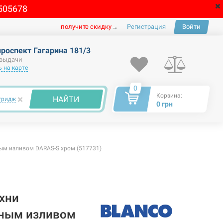
505678
получите скидку
→
Регистрация
Войти
проспект Гагарина 181/3
 выдачи
 на карте
0
Корзина:
×
НАЙТИ
тридж
0 грн
м изливом DARAS-S хром (517731)
хни
ным изливом