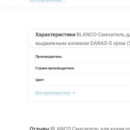
BLANCO Смесит
Артикул:
226260
изливом DARAS
Характеристики
BLANCO Смеситель д
BLANCO Смесит
Артикул:
226258
изливом DARAS
выдвижным изливом DARAS-S хром (
Производитель:
BLANCO Смесит
Артикул:
Страна производителя:
226263
изливом DARAS-
Цвет:
Назначение смесителя:
Все характеристики
BLANCO Смесит
Артикул:
226262
изливом DARAS
Тип крепления:
Размер картриджа:
Тип конструкции:
BLANCO Смесит
Отзывы
BLANCO Смеситель для кухни 
Артикул: