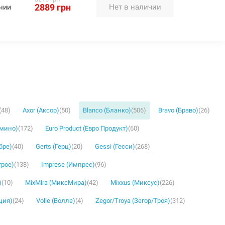
2889 грн
Нет в наличии
чии
(48)
Axor (Аксор)
(50)
Blanco (Бланко)
(506)
Bravo (Браво)
(26)
омино)
(172)
Euro Product (Евро Продукт)
(60)
бре)
(40)
Gerts (Герц)
(20)
Gessi (Гесси)
(268)
грое)
(138)
Imprese (Импрес)
(96)
)
(10)
MixMira (МиксМира)
(42)
Mixxus (Миксус)
(226)
ция)
(24)
Volle (Волле)
(4)
Zegor/Troya (Зегор/Троя)
(312)