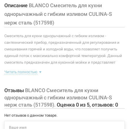
Описание
BLANCO Смеситель для кухни
Размер картриджа:
-
однорычажный с гибким изливом CULINA-S
Тип конструкции:
с гибким изливом
нерж сталь (517598)
Тип смесителя (крана):
однорычажный
Смеситель для кухни однорычажный с гибким изливом -
Материал корпуса смесителя (крана):
латунь
сантехнический прибор, предназначенный для регулирования и
смешивания горячей и холодной воды, что позволяет получить
Форма излива:
длинная изогнутая
единый поток с максимально комфортной температурой. Данный
смеситель предназначен для кухонной мойки и представляет
Тип излива:
высокий поворотный
собой корпус с пружинным изливом, имеющий управляющий
Читать полностью
Способ монтажа:
вертикальный на раковину
элемент в виде рычага, позволяющего контролировать поток и
температуру воды.
Тип затворной части:
керамический картридж
В комплекте идет: смеситель, крепление, подводки.
Отзывы
BLANCO Смеситель для кухни
однорычажный с гибким изливом CULINA-S
высота до аэратора: 178 мм
нерж сталь (517598).
Оценка
0
из
5
, отзывов:
0
длина излива: 222 мм
угол поворота излива 360°
Нет отзывов о данном товаре.
аэратор с защитой от образования накипи
гибкие шланги длиной 450 мм с гайкой 3/8"