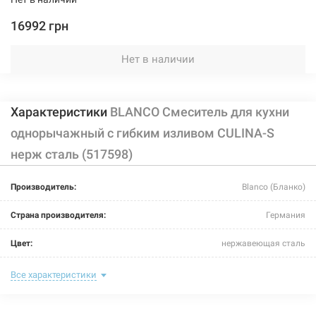
16992 грн
Нет в наличии
Характеристики
BLANCO Смеситель для кухни
однорычажный с гибким изливом CULINA-S
нерж сталь (517598)
Производитель:
Blanco (Бланко)
Страна производителя:
Германия
Цвет:
нержавеющая сталь
Назначение смесителя:
для кухни
Все характеристики
Тип крепления:
гайка