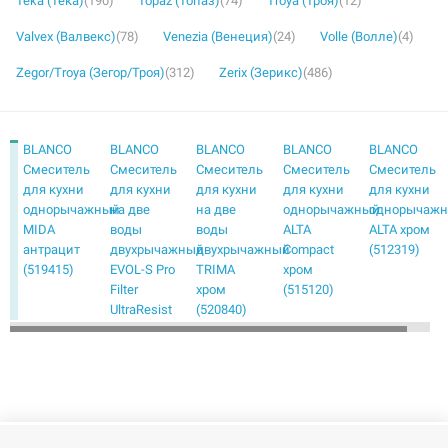
Teka (Тека)
(190)
Topaz (Топаз)
(74)
Troya (Троя)
(12)
Valvex (Валвекс)
(78)
Venezia (Венеция)
(24)
Volle (Волле)
(4)
Zegor/Troya (Зегор/Троя)
(312)
Zerix (Зерикс)
(486)
BLANCO
BLANCO
BLANCO
BLANCO
BLANCO
Смеситель
Смеситель
Смеситель
Смеситель
Смеситель
для кухни
для кухни
для кухни
для кухни
для кухни
однорычажный
на две
на две
однорычажный
однорычаж
MIDA
воды
воды
ALTA
ALTA хром
антрацит
двухрычажный
двухрычажный
Compact
(512319)
(519415)
EVOL-S Pro
TRIMA
хром
Filter
хром
(515120)
UltraResist
(520840)
нержавеющая
сталь
(526276)
BLANCO
BLANCO
BLANCO
BLANCO
BLANCO
Смеситель
Смеситель
Смеситель
Смеситель
Смеситель
для кухни
для кухни
для кухни
для кухни
для кухни