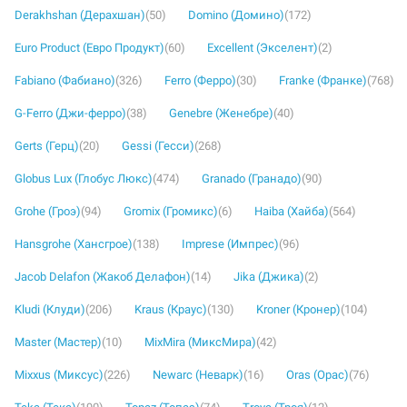
Derakhshan (Дерахшан)
(50)
Domino (Домино)
(172)
Euro Product (Евро Продукт)
(60)
Excellent (Экселент)
(2)
Fabiano (Фабиано)
(326)
Ferro (Ферро)
(30)
Franke (Франке)
(768)
G-Ferro (Джи-ферро)
(38)
Genebre (Женебре)
(40)
Gerts (Герц)
(20)
Gessi (Гесси)
(268)
Globus Lux (Глобус Люкс)
(474)
Granado (Гранадо)
(90)
Grohe (Гроэ)
(94)
Gromix (Громикс)
(6)
Haiba (Хайба)
(564)
Hansgrohe (Хансгрое)
(138)
Imprese (Импрес)
(96)
Jacob Delafon (Жакоб Делафон)
(14)
Jika (Джика)
(2)
Kludi (Клуди)
(206)
Kraus (Краус)
(130)
Kroner (Кронер)
(104)
Master (Мастер)
(10)
MixMira (МиксМира)
(42)
Mixxus (Миксус)
(226)
Newarc (Неварк)
(16)
Oras (Орас)
(76)