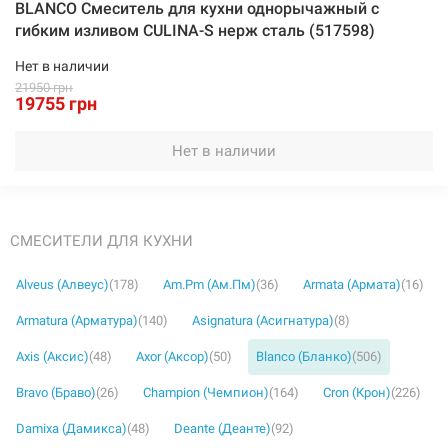
BLANCO Смеситель для кухни однорычажный с
гибким изливом CULINA-S нерж сталь (517598)
Нет в наличии
21950 грн
19755 грн
Нет в наличии
СМЕСИТЕЛИ ДЛЯ КУХНИ
Alveus (Алвеус)
(178)
Am.Pm (Ам.Пм)
(36)
Armata (Армата)
(16)
Armatura (Арматура)
(140)
Asignatura (Асигнатура)
(8)
Axis (Аксис)
(48)
Axor (Аксор)
(50)
Blanco (Бланко)
(506)
Bravo (Браво)
(26)
Champion (Чемпион)
(164)
Cron (Крон)
(226)
Damixa (Дамикса)
(48)
Deante (Деанте)
(92)