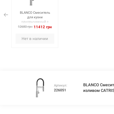
BLANCO Смеситель
для кухни
однорычажный с
гибким изливом
12680 грн
11412 грн
CATRIS-S Flexo
UltraResist нерж сталь
Нет в наличии
(525792)
BLANCO Смесит
Артикул:
226051
изливом CATRIS-