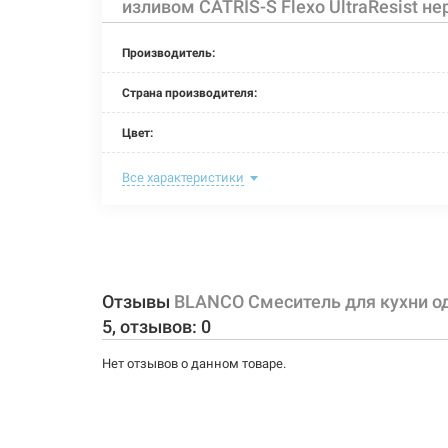
изливом CATRIS-S Flexo UltraResist не
Производитель:
Страна производителя:
Цвет:
Назначение смесителя:
Все характеристики
Тип крепления:
Размер картриджа:
Тип конструкции:
Отзывы
BLANCO Смеситель для кухни од
5
, отзывов:
0
Тип смесителя (крана):
Нет отзывов о данном товаре.
Материал корпуса смесителя (крана):
Форма излива: