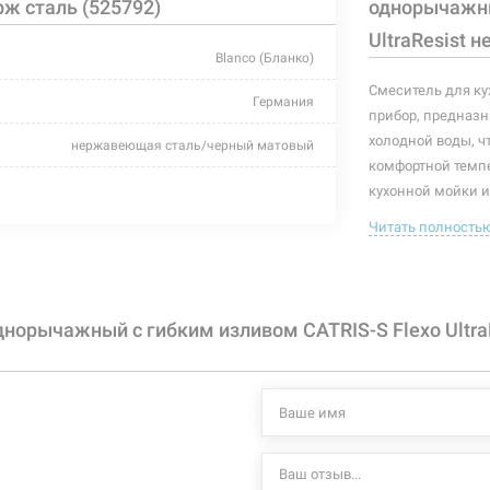
рж сталь (525792)
однорычажны
UltraResist 
Blanco (Бланко)
Смеситель для ку
Германия
прибор, предназн
холодной воды, ч
нержавеющая сталь/черный матовый
комфортной темп
для кухни
кухонной мойки и
имеющий управля
Читать полность
гайка
контролировать п
В комплекте идет
-
высота до 
с гибким изливом
норычажный с гибким изливом CATRIS-S Flexo UltraR
длина изли
угол поворо
однорычажный
аэратор с 
латунь
гибкие шла
гибкий чер
длинная изогнутая
возможност