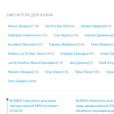
СМЕСИТЕЛИ ДЛЯ КУХНИ
Alveus (Алвеус)
(178)
Am.Pm (Ам.Пм)
(36)
Armata (Армата)
(16)
Champion (Чемпион)
(164)
Cron (Крон)
(226)
Damixa (Дамикса)
Excellent (Экселент)
(2)
Fabiano (Фабиано)
(326)
Ferro (Ферро)
(
Globus Lux (Глобус Люкс)
(474)
Granado (Гранадо)
(90)
Grohe (Г
Jacob Delafon (Жакоб Делафон)
(14)
Jika (Джика)
(2)
Kludi (Кл
Newarc (Неварк)
(16)
Oras (Орас)
(76)
Teka (Тека)
(190)
Topaz
Zerix (Зерикс)
(486)
BLANCO Смеситель для кухни
BLANCO Смеситель для 
однорычажный MIDA антрацит
воды двухрычажный EVOL-
(519415)
UltraResist нержавеюща