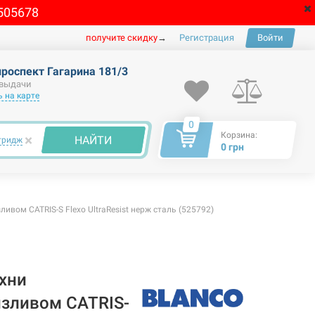
505678
получите скидку
→
Регистрация
Войти
проспект Гагарина 181/3
 выдачи
 на карте
0
Корзина:
×
НАЙТИ
тридж
0 грн
вом CATRIS-S Flexo UltraResist нерж сталь (525792)
хни
зливом CATRIS-