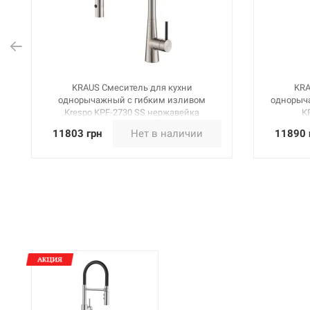
KRAUS Смеситель для кухни
KRA
однорычажный с гибким изливом
однорыча
Krespo KPF-2730 SS нержавейка
K
11803 грн
Нет в наличии
11890 