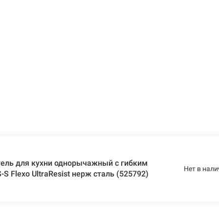
ель для кухни однорычажный с гибким
Нет в нали
S Flexo UltraResist нерж сталь (525792)