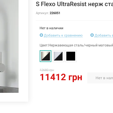
S Flexo UltraResist нерж с
Артикул:
226051
Нет в наличии
Добавить к сравнению
Добавить 
Цвет:Нержавеющая сталь/черный матовы
12680 грн
11412 грн
Нет в на