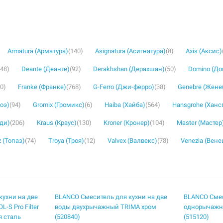
Armatura (Арматура)
(140)
Asignatura (Асигнатура)
(8)
Axis (Аксис)
(48)
Deante (Деанте)
(92)
Derakhshan (Дерахшан)
(50)
Domino (Д
30)
Franke (Франке)
(768)
G-Ferro (Джи-ферро)
(38)
Genebre (Жене
роэ)
(94)
Gromix (Громикс)
(6)
Haiba (Хайба)
(564)
Hansgrohe (Ханс
уди)
(206)
Kraus (Краус)
(130)
Kroner (Кронер)
(104)
Master (Мастер
 (Топаз)
(74)
Troya (Троя)
(12)
Valvex (Валвекс)
(78)
Venezia (Вене
кухни на две
BLANCO Смеситель для кухни на две
BLANCO Смес
S Pro Filter
воды двухрычажный TRIMA хром
однорычажн
я сталь
(520840)
(515120)