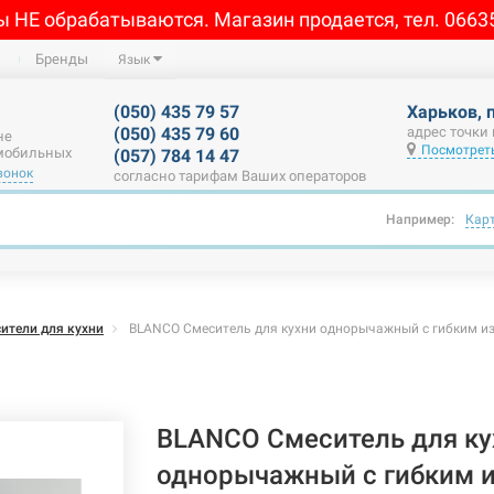
ы НЕ обрабатываются. Магазин продается, тел. 0663
Бренды
Язык
(050) 435 79 57
Харьков, 
(050) 435 79 60
адрес точки
не
Посмотреть
 мобильных
(057) 784 14 47
вонок
согласно тарифам Ваших операторов
Например:
Кар
ители для кухни
BLANCO Смеситель для кухни однорычажный с гибким изли
BLANCO Смеситель для ку
однорычажный с гибким и