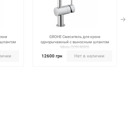
ухни
GROHE Смеситель для кухни
 шлангом
однорычажный с выносным шлангом
Minta (32918000)
личии
12600 грн
Нет в наличии