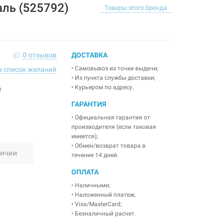
таль (525792)
Товары этого бренда
0 отзывов
ДОСТАВКА
• Самовывоз из точки выдачи;
в список желаний
• Из пункта службы доставки;
• Курьером по адресу.
й
ГАРАНТИЯ
• Официальная гарантия от
производителя (если таковая
имеется);
• Обмен/возврат товара в
личии
течение 14 дней.
ОПЛАТА
• Наличными;
• Наложенный платеж;
• Visa/MasterCard;
• Безналичный расчет.