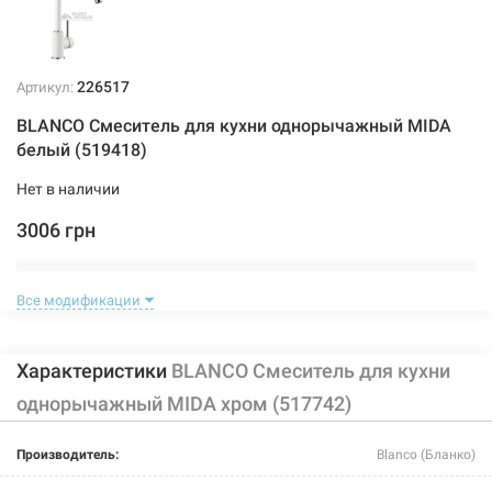
226517
Артикул:
BLANCO Смеситель для кухни однорычажный MIDA
белый (519418)
Нет в наличии
3006 грн
Нет в наличии
Все модификации
Характеристики
BLANCO Смеситель для кухни
однорычажный MIDA хром (517742)
226518
Артикул:
Производитель:
Blanco (Бланко)