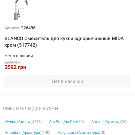
Нет в наличии
226496
Артикул:
BLANCO Смеситель для кухни однорычажный MIDA
хром (517742)
226519
Артикул:
Нет в наличии
2880 грн
BLANCO Смеситель для кухни однорычажный MIDA
2592 грн
шампань (519420)
Нет в наличии
Нет в наличии
3006 грн
Нет в наличии
СМЕСИТЕЛИ ДЛЯ КУХНИ
Alveus (Алвеус)
(178)
Am.Pm (Ам.Пм)
(36)
Armata (Армата)
(16)
Armatura (Арматура)
(140)
Asignatura (Асигнатура)
(8)