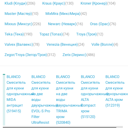
Kludi (Клуди)
(206)
Kraus (Краус)
(130)
Kroner (Кронер)
(104)
Master (Мастер)
(10)
MixMira (МиксМира)
(42)
Mixxus (Миксус)
(226)
Newarc (Неварк)
(16)
Oras (Орас)
(76)
Teka (Тека)
(190)
Topaz (Топаз)
(74)
Troya (Троя)
(12)
Valvex (Валвекс)
(78)
Venezia (Венеция)
(24)
Volle (Волле)
(4)
Zegor/Troya (Зегор/Троя)
(312)
Zerix (Зерикс)
(486)
BLANCO
BLANCO
BLANCO
BLANCO
BLANCO
Смеситель
Смеситель
Смеситель
Смеситель
Смеситель
для кухни
для кухни
для кухни
для кухни
для кухни
однорычажный
на две
на две
однорычажный
однорычаж
MIDA
воды
воды
ALTA
ALTA хром
антрацит
двухрычажный
двухрычажный
Compact
(512319)
(519415)
EVOL-S Pro
TRIMA
хром
Filter
хром
(515120)
UltraResist
(520840)