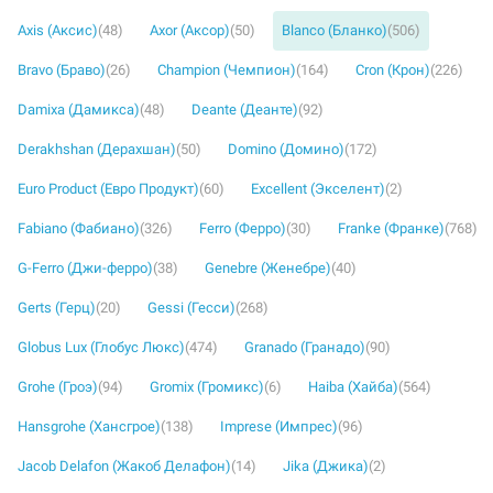
Axis (Аксис)
(48)
Axor (Аксор)
(50)
Blanco (Бланко)
(506)
Bravo (Браво)
(26)
Champion (Чемпион)
(164)
Cron (Крон)
(226)
Damixa (Дамикса)
(48)
Deante (Деанте)
(92)
Derakhshan (Дерахшан)
(50)
Domino (Домино)
(172)
Euro Product (Евро Продукт)
(60)
Excellent (Экселент)
(2)
Fabiano (Фабиано)
(326)
Ferro (Ферро)
(30)
Franke (Франке)
(768)
G-Ferro (Джи-ферро)
(38)
Genebre (Женебре)
(40)
Gerts (Герц)
(20)
Gessi (Гесси)
(268)
Globus Lux (Глобус Люкс)
(474)
Granado (Гранадо)
(90)
Grohe (Гроэ)
(94)
Gromix (Громикс)
(6)
Haiba (Хайба)
(564)
Hansgrohe (Хансгрое)
(138)
Imprese (Импрес)
(96)
Jacob Delafon (Жакоб Делафон)
(14)
Jika (Джика)
(2)