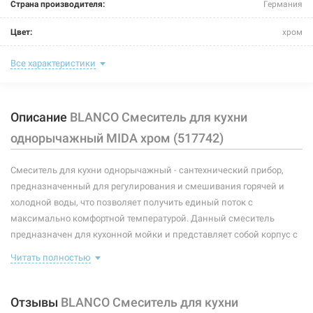
BLANCO Смеситель для кухни однорычажный MIDA
Страна производителя:
Германия
жасмин (519419)
Цвет:
хром
Нет в наличии
Назначение смесителя:
для кухни
Все характеристики
3006 грн
Тип крепления:
шпилька
Нет в наличии
Описание
BLANCO Смеситель для кухни
Размер картриджа:
-
однорычажный MIDA хром (517742)
Тип конструкции:
стандартный
Смеситель для кухни однорычажный - сантехнический прибор,
Тип смесителя (крана):
однорычажный
предназначенный для регулирования и смешивания горячей и
Материал корпуса смесителя (крана):
латунь
холодной воды, что позволяет получить единый поток с
226516
Артикул:
максимально комфортной температурой. Данный смеситель
Форма излива:
длинная изогнутая
BLANCO Смеситель для кухни однорычажный MIDA
предназначен для кухонной мойки и представляет собой корпус с
жемчужный (520748)
изливом, имеющий управляющий элемент в виде рычага,
Тип излива:
высокий поворотный
Читать полностью
позволяющего контролировать поток и температуру воды.
Нет в наличии
В комплекте идет: смеситель, крепление, подводки.
Способ монтажа:
вертикальный на раковину
3006 грн
Отзывы
BLANCO Смеситель для кухни
высота до аэратора: 221 мм
Тип затворной части:
керамический картридж