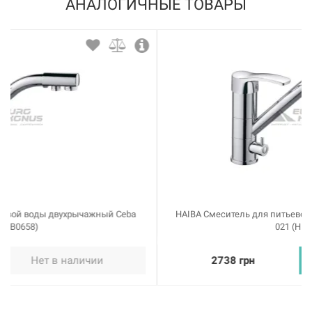
АНАЛОГИЧНЫЕ ТОВАРЫ
226520
Артикул:
BLANCO Смеситель для кухни однорычажный MIDA
серый беж (519422)
Нет в наличии
3006 грн
Нет в наличии
HAIBA Смеситель для питьевой воды двухрычажный Focus
021 (HB0754)
2738 грн
Купить
226514
Артикул:
BLANCO Смеситель для кухни однорычажный MIDA