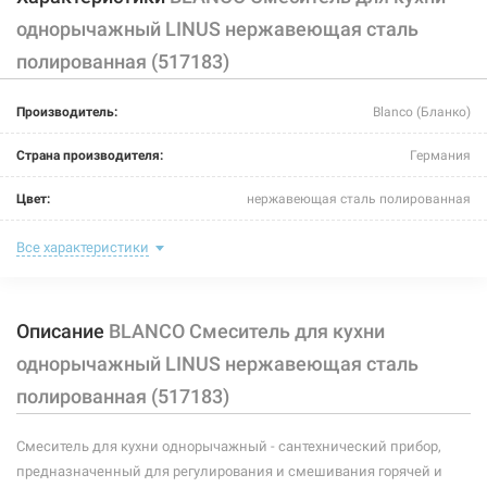
однорычажный LINUS нержавеющая сталь
полированная (517183)
Производитель:
Blanco (Бланко)
Страна производителя:
Германия
Цвет:
нержавеющая сталь полированная
Назначение смесителя:
для кухни
Все характеристики
Тип крепления:
шпилька
Описание
BLANCO Смеситель для кухни
Размер картриджа:
-
однорычажный LINUS нержавеющая сталь
Тип конструкции:
стандартный
полированная (517183)
Тип смесителя (крана):
однорычажный
Смеситель для кухни однорычажный - сантехнический прибор,
Материал корпуса смесителя (крана):
нержавеющая сталь
предназначенный для регулирования и смешивания горячей и