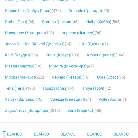
Globus Lux (Глобус Люкс)
(474)
Granado (Гранадо)
(90)
Grohe (Гроэ)
(94)
Gromix (Громикс)
(6)
Haiba (Хайба)
(564)
Hansgrohe (Хансгрое)
(138)
Imprese (Импрес)
(96)
Jacob Delafon (Жакоб Делафон)
(14)
Jika (Джика)
(2)
Kludi (Клуди)
(206)
Kraus (Краус)
(130)
Kroner (Кронер)
(104)
Master (Мастер)
(10)
MixMira (МиксМира)
(42)
Mixxus (Миксус)
(226)
Newarc (Неварк)
(16)
Oras (Орас)
(76)
Teka (Тека)
(190)
Topaz (Топаз)
(74)
Troya (Троя)
(12)
Valvex (Валвекс)
(78)
Venezia (Венеция)
(24)
Volle (Волле)
(4)
Zegor/Troya (Зегор/Троя)
(312)
Zerix (Зерикс)
(486)
BLANCO
BLANCO
BLANCO
BLANCO
BLANCO