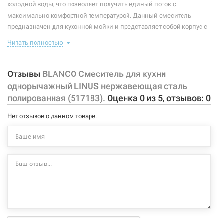
холодной воды, что позволяет получить единый поток с
Форма излива:
длинная прямая
максимально комфортной температурой. Данный смеситель
предназначен для кухонной мойки и представляет собой корпус с
Тип излива:
высокий поворотный
изливом, имеющий управляющий элемент в виде рычага,
Читать полностью
Способ монтажа:
вертикальный на раковину
позволяющего контролировать поток и температуру воды.
В комплекте идет: смеситель, крепление, подводки.
Тип затворной части:
керамический картридж
Отзывы
BLANCO Смеситель для кухни
высота до аэратора: 253 мм
однорычажный LINUS нержавеющая сталь
длина излива: 220 мм
полированная (517183).
Оценка
0
из
5
, отзывов:
0
угол поворота излива 360°
аэратор с защитой от образования накипи
Нет отзывов о данном товаре.
гибкие шланги длиной 450 мм с гайкой 3/8"
Характеристики и конфигурация изделия, а также комплектация
товара могут изменяться производителем без уведомления. За
внесенные производителем изменения, магазин ответственности
не несет.