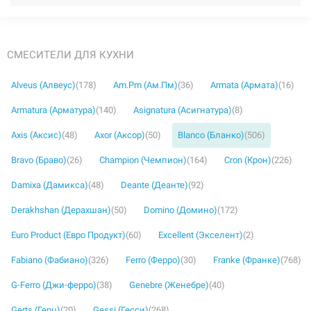
СМЕСИТЕЛИ ДЛЯ КУХНИ
Alveus (Алвеус)
(178)
Am.Pm (Ам.Пм)
(36)
Armata (Армата)
(16)
Armatura (Арматура)
(140)
Asignatura (Асигнатура)
(8)
Axis (Аксис)
(48)
Axor (Аксор)
(50)
Blanco (Бланко)
(506)
Bravo (Браво)
(26)
Champion (Чемпион)
(164)
Cron (Крон)
(226)
Damixa (Дамикса)
(48)
Deante (Деанте)
(92)
Derakhshan (Дерахшан)
(50)
Domino (Домино)
(172)
Euro Product (Евро Продукт)
(60)
Excellent (Экселент)
(2)
Fabiano (Фабиано)
(326)
Ferro (Ферро)
(30)
Franke (Франке)
(768)
G-Ferro (Джи-ферро)
(38)
Genebre (Женебре)
(40)
Gerts (Герц)
(20)
Gessi (Гесси)
(268)