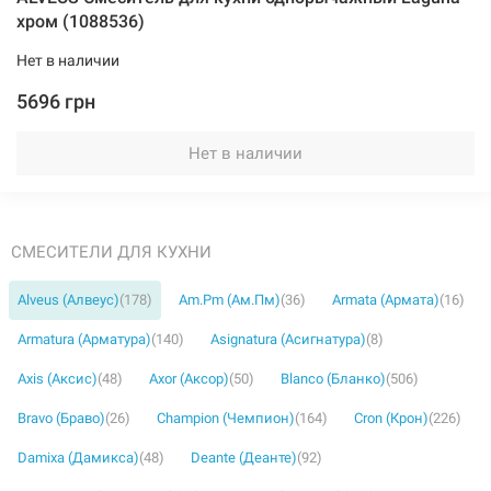
хром (1088536)
Нет в наличии
5696 грн
Нет в наличии
СМЕСИТЕЛИ ДЛЯ КУХНИ
Alveus (Алвеус)
(178)
Am.Pm (Ам.Пм)
(36)
Armata (Армата)
(16)
Armatura (Арматура)
(140)
Asignatura (Асигнатура)
(8)
Axis (Аксис)
(48)
Axor (Аксор)
(50)
Blanco (Бланко)
(506)
Bravo (Браво)
(26)
Champion (Чемпион)
(164)
Cron (Крон)
(226)
Damixa (Дамикса)
(48)
Deante (Деанте)
(92)