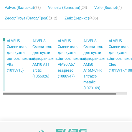
Valvex (Валвекс)
(78)
Venezia (Венеция)
(24)
Volle (Волле)
(4)
Zegor/Troya (Зегор/Троя)
(312)
Zerix (Зерикс)
(486)
ALVEUS
ALVEUS
ALVEUS
ALVEUS
ALVEUS
Смеситель
Смеситель
Смеситель
Смеситель
Смеситель
для кухни
для кухни
для кухни
для кухни
для кухни
однорычажный
однорычажный
однорычажный
однорычажный
однорычаж
Alta
AM10 A11
AM30 A57
AM50
Cleo
(1015915)
arctic
esspreso
A16M-CHR
(1015917/10
(1056026)
(1088947)
antrazit-
metalic
(1070169)
ALVEUS
ALVEUS
ALVEUS
ALVEUS
ALVEUS
Смеситель
Смеситель
Смеситель
Смеситель
Смеситель
для кухни
для кухни
для кухни
для кухни
для кухни
однорычажный
однорычажный
однорычажный
однорычажный
однорычаж
Eden CHR
Emma
KM10 A91
Lago
Laguna
(1088772)
(1103792)
carbon
(1060435)
хром