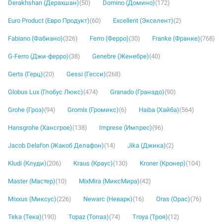
Derakhshan (Дерахшан)
(50)
Domino (Домино)
(172)
Euro Product (Евро Продукт)
(60)
Excellent (Экселент)
(2)
Fabiano (Фабиано)
(326)
Ferro (Ферро)
(30)
Franke (Франке)
(768)
G-Ferro (Джи-ферро)
(38)
Genebre (Женебре)
(40)
Gerts (Герц)
(20)
Gessi (Гесси)
(268)
Globus Lux (Глобус Люкс)
(474)
Granado (Гранадо)
(90)
Grohe (Гроэ)
(94)
Gromix (Громикс)
(6)
Haiba (Хайба)
(564)
Hansgrohe (Хансгрое)
(138)
Imprese (Импрес)
(96)
Jacob Delafon (Жакоб Делафон)
(14)
Jika (Джика)
(2)
Kludi (Клуди)
(206)
Kraus (Краус)
(130)
Kroner (Кронер)
(104)
Master (Мастер)
(10)
MixMira (МиксМира)
(42)
Mixxus (Миксус)
(226)
Newarc (Неварк)
(16)
Oras (Орас)
(76)
Teka (Тека)
(190)
Topaz (Топаз)
(74)
Troya (Троя)
(12)