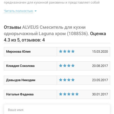
Форма излива:
длинная прямая
предназначен для кухонной раковины и представляет собой
корпус с изливом, имеющий управляющий элемент в виде рычага,
Тип излива:
высокий поворотный
Читать полностью
позволяющего "запоминать" температуру воды,
использовавшуюся перед этим. В комплекте идет: смеситель,
Способ монтажа:
вертикальный на раковину
крепление, подводки.
Отзывы
ALVEUS Смеситель для кухни
Тип затворной части:
керамический картридж
однорычажный Laguna хром (1088536).
Оценка
Характеристики и конфигурация изделия, а также комплектация
4.3
из
5
, отзывов:
4
товара могут изменяться производителем без уведомления. За
внесенные производителем изменения, магазин ответственности
Миронова Юлия
15.03.2020
не несет.
Клавдия Соколова
20.08.2017
Давыдов Никодим
23.05.2017
Наталья Фадеева
30.01.2017