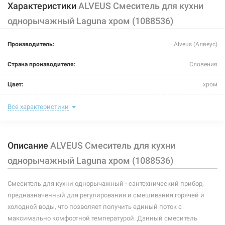
Характеристики
ALVEUS Смеситель для кухни
однорычажный Laguna хром (1088536)
Производитель:
Alveus (Алвеус)
Страна производителя:
Словения
Цвет:
хром
Назначение смесителя:
для кухни
Все характеристики
Тип крепления:
шпилька
Описание
ALVEUS Смеситель для кухни
Размер картриджа:
-
однорычажный Laguna хром (1088536)
Тип конструкции:
стандартный
Смеситель для кухни однорычажный - сантехнический прибор,
Тип смесителя (крана):
однорычажный
предназначенный для регулирования и смешивания горячей и
Материал корпуса смесителя (крана):
латунь
холодной воды, что позволяет получить единый поток с
максимально комфортной температурой. Данный смеситель