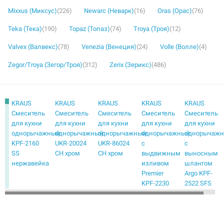
Mixxus (Миксус)
(226)
Newarc (Неварк)
(16)
Oras (Орас)
(76)
Teka (Тека)
(190)
Topaz (Топаз)
(74)
Troya (Троя)
(12)
Valvex (Валвекс)
(78)
Venezia (Венеция)
(24)
Volle (Волле)
(4)
Zegor/Troya (Зегор/Троя)
(312)
Zerix (Зерикс)
(486)
KRAUS
KRAUS
KRAUS
KRAUS
KRAUS
Смеситель
Смеситель
Смеситель
Смеситель
Смеситель
для кухни
для кухни
для кухни
для кухни
для кухни
однорычажный
однорычажный
однорычажный
однорычажный
однорычаж
KPF-2160
UKR-20024
UKR-86024
с
с
SS
CH хром
CH хром
выдвижным
выносным
нержавейка
изливом
шлангом
Premier
Argo KPF-
KPF-2230
2522 SFS
ORB
нержавейка
черный
KRAUS
KRAUS
KRAUS
KRAUS
KRAUS