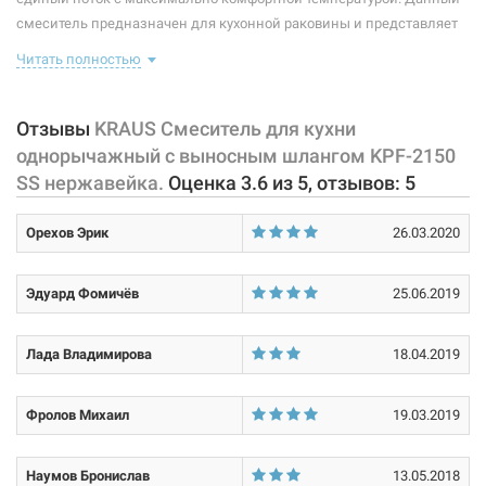
смеситель предназначен для кухонной раковины и представляет
Способ монтажа:
вертикальный на раковину
собой корпус с изливом, имеющий управляющий элемент в виде
Читать полностью
Тип затворной части:
керамический картридж
рычага, позволяющего "запоминать" температуру воды,
использовавшуюся перед этим. Диаметр монтажного отверстия
смесителя - 35 мм. Смеситель вращается на 360°. В корпус встроен
Отзывы
KRAUS Смеситель для кухни
армированный гибкий шланг.
однорычажный с выносным шлангом KPF-2150
SS нержавейка.
Оценка
3.6
из
5
, отзывов:
5
Характеристики и конфигурация изделия, а также комплектация
товара могут изменяться производителем без уведомления. За
Орехов Эрик
26.03.2020
внесенные производителем изменения, магазин ответственности
не несет.
Эдуард Фомичёв
25.06.2019
Лада Владимирова
18.04.2019
Фролов Михаил
19.03.2019
Наумов Бронислав
13.05.2018