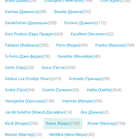
Bravo (Браво)
(26)
Champion (Чемпион)
(164)
Cron (Крон)
(226)
Damixa (Дамикса)
(48)
Deante (Деанте)
(92)
Derakhshan (Дерахшан)
(50)
Domino (Домино)
(172)
Euro Product (Евро Продукт)
(60)
Excellent (Экселент)
(2)
Fabiano (Фабиано)
(326)
Ferro (Ферро)
(30)
Franke (Франке)
(768)
G-Ferro (Джи-ферро)
(38)
Genebre (Женебре)
(40)
Gerts (Герц)
(20)
Gessi (Гесси)
(268)
Globus Lux (Глобус Люкс)
(474)
Granado (Гранадо)
(90)
Grohe (Гроэ)
(94)
Gromix (Громикс)
(6)
Haiba (Хайба)
(564)
Hansgrohe (Хансгрое)
(138)
Imprese (Импрес)
(96)
Jacob Delafon (Жакоб Делафон)
(14)
Jika (Джика)
(2)
Kludi (Клуди)
(206)
Kraus (Краус)
(130)
Kroner (Кронер)
(104)
Master (Мастер)
(10)
MixMira (МиксМира)
(42)