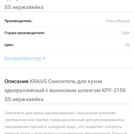
SS нержавейка
Производитель:
Kraus (Краус)
Страна производителя:
США
Цвет:
SS
Назначение смесителя:
для кухни
Все характеристики
Размер картриджа:
Ф 35
Описание
KRAUS Смеситель для кухни
Тип конструкции:
с выносным шлангом
однорычажный с выносным шлангом KPF-2150
Тип смесителя (крана):
однорычажный
SS нержавейка
Материал корпуса смесителя (крана):
латунь
Смеситель для кухни однорычажный с выносным шлангом -
Форма излива:
длинная изогнутая
сантехнический прибор, предназначенный для регулирования и
смешивания горячей и холодной воды, что позволяет получить
Тип излива:
высокий поворотный
единый поток с максимально комфортной температурой. Данный