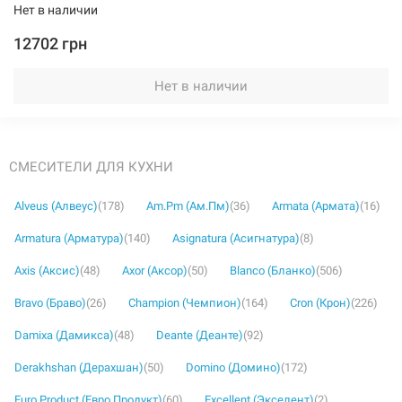
Нет в наличии
12702 грн
Нет в наличии
СМЕСИТЕЛИ ДЛЯ КУХНИ
Alveus (Алвеус)
(178)
Am.Pm (Ам.Пм)
(36)
Armata (Армата)
(16)
Armatura (Арматура)
(140)
Asignatura (Асигнатура)
(8)
Axis (Аксис)
(48)
Axor (Аксор)
(50)
Blanco (Бланко)
(506)
Bravo (Браво)
(26)
Champion (Чемпион)
(164)
Cron (Крон)
(226)
Damixa (Дамикса)
(48)
Deante (Деанте)
(92)
Derakhshan (Дерахшан)
(50)
Domino (Домино)
(172)
Euro Product (Евро Продукт)
(60)
Excellent (Экселент)
(2)