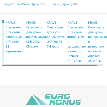
Zegor/Troya (Зегор/Троя)
(312)
Zerix (Зерикс)
(486)
KRAUS
KRAUS
KRAUS
KRAUS
KRAUS
Смеситель
Смеситель
Смеситель
Смеситель
Смеситель
для кухни
для кухни
для кухни
для кухни
для кухни
однорычажный
однорычажный
однорычажный
однорычажный
однорычаж
KPF-2160
UKR-20024
UKR-86024
с
с
SS
CH хром
CH хром
выдвижным
выносным
нержавейка
изливом
шлангом
Premier
Argo KPF-
KPF-2230
2522 SFS
ORB
нержавейка
черный
KRAUS
KRAUS
KRAUS
KRAUS
KRAUS
Смеситель
Смеситель
Смеситель
Смеситель
Смеситель
для кухни
для кухни
для кухни
для кухни
для кухни
однорычажный
однорычажный
однорычажный
однорычажный
однорычаж
с
с
с
с
с
выносным
выносным
выносным
выносным
выносным