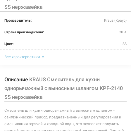
SS нержавейка
Производитель:
Kraus (Краус)
Страна производителя:
США
Цвет:
SS
Назначение смесителя:
для кухни
Все характеристики
Размер картриджа:
Ф 35
Описание
KRAUS Смеситель для кухни
Тип конструкции:
с выносным шлангом
однорычажный с выносным шлангом KPF-2140
Тип смесителя (крана):
однорычажный
SS нержавейка
Материал корпуса смесителя (крана):
латунь
Смеситель для кухни однорычажный с выносным шлангом -
Форма излива:
длинная прямая
сантехнический прибор, предназначенный для регулирования и
смешивания горячей и холодной воды, что позволяет получить
Тип излива:
высокий поворотный
единый поток с максимально комфортной температурой. Данный