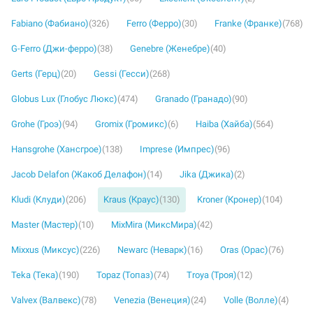
Fabiano (Фабиано)
(326)
Ferro (Ферро)
(30)
Franke (Франке)
(768)
G-Ferro (Джи-ферро)
(38)
Genebre (Женебре)
(40)
Gerts (Герц)
(20)
Gessi (Гесси)
(268)
Globus Lux (Глобус Люкс)
(474)
Granado (Гранадо)
(90)
Grohe (Гроэ)
(94)
Gromix (Громикс)
(6)
Haiba (Хайба)
(564)
Hansgrohe (Хансгрое)
(138)
Imprese (Импрес)
(96)
Jacob Delafon (Жакоб Делафон)
(14)
Jika (Джика)
(2)
Kludi (Клуди)
(206)
Kraus (Краус)
(130)
Kroner (Кронер)
(104)
Master (Мастер)
(10)
MixMira (МиксМира)
(42)
Mixxus (Миксус)
(226)
Newarc (Неварк)
(16)
Oras (Орас)
(76)
Teka (Тека)
(190)
Topaz (Топаз)
(74)
Troya (Троя)
(12)
Valvex (Валвекс)
(78)
Venezia (Венеция)
(24)
Volle (Волле)
(4)