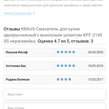
смеситель предназначен для кухонной раковины и представляет
Способ монтажа:
вертикальный на раковину
собой корпус с изливом, имеющий управляющий элемент в виде
Читать полностью
Тип затворной части:
керамический картридж
рычага, позволяющего "запоминать" температуру воды,
использовавшуюся перед этим. Диаметр монтажного отверстия
смесителя - 35 мм. Смеситель вращается на 360°. В корпус встроен
Отзывы
KRAUS Смеситель для кухни
армированный гибкий шланг.
однорычажный с выносным шлангом KPF-2140
SS нержавейка.
Оценка
4.7
из
5
, отзывов:
3
Характеристики и конфигурация изделия, а также комплектация
товара могут изменяться производителем без уведомления. За
Якушев Иосиф
30.04.2020
внесенные производителем изменения, магазин ответственности
не несет.
Антонова Ева
18.05.2018
Родион Беляков
13.03.2017