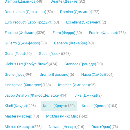
Damixa (Дамикса)
(48)
Deante (Деанте)
(92)
Derakhshan (Дерахшан)
(50)
Domino (Домино)
(172)
Euro Product (Евро Продукт)
(60)
Excellent (Экселент)
(2)
Fabiano (Фабиано)
(326)
Ferro (Ферро)
(30)
Franke (Франке)
(768)
G-Ferro (Джи-ферро)
(38)
Genebre (Женебре)
(40)
Gerts (Герц)
(20)
Gessi (Гесси)
(268)
Globus Lux (Глобус Люкс)
(474)
Granado (Гранадо)
(90)
Grohe (Гроэ)
(94)
Gromix (Громикс)
(6)
Haiba (Хайба)
(564)
Hansgrohe (Хансгрое)
(138)
Imprese (Импрес)
(96)
Jacob Delafon (Жакоб Делафон)
(14)
Jika (Джика)
(2)
Kludi (Клуди)
(206)
Kraus (Краус)
(130)
Kroner (Кронер)
(104)
Master (Мастер)
(10)
MixMira (МиксМира)
(42)
Mixxus (Миксус)
(226)
Newarc (Неварк)
(16)
Oras (Орас)
(76)