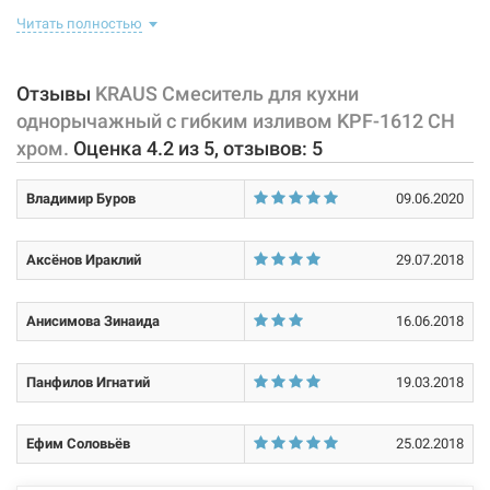
собой корпус с изливом, имеющий управляющий элемент в виде
Читать полностью
Тип затворной части:
керамический картридж
рычага, позволяющего "запоминать" температуру воды,
использовавшуюся перед этим. Диаметр монтажного отверстия
смесителя - 35 мм. Гибкий шланг вращается на 360°. В корпус
Отзывы
KRAUS Смеситель для кухни
встроен армированный гибкий шланг на пружине.
однорычажный с гибким изливом KPF-1612 CH
хром.
Оценка
4.2
из
5
, отзывов:
5
Характеристики и конфигурация изделия, а также комплектация
товара могут изменяться производителем без уведомления. За
Владимир Буров
09.06.2020
внесенные производителем изменения, магазин ответственности
не несет.
Аксёнов Ираклий
29.07.2018
Анисимова Зинаида
16.06.2018
Панфилов Игнатий
19.03.2018
Ефим Соловьёв
25.02.2018