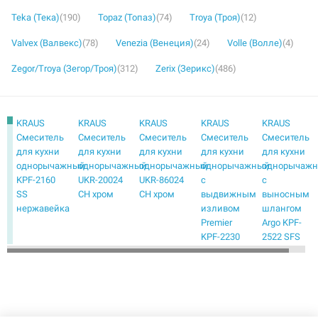
Teka (Тека)
(190)
Topaz (Топаз)
(74)
Troya (Троя)
(12)
Valvex (Валвекс)
(78)
Venezia (Венеция)
(24)
Volle (Волле)
(4)
Zegor/Troya (Зегор/Троя)
(312)
Zerix (Зерикс)
(486)
KRAUS
KRAUS
KRAUS
KRAUS
KRAUS
Смеситель
Смеситель
Смеситель
Смеситель
Смеситель
для кухни
для кухни
для кухни
для кухни
для кухни
однорычажный
однорычажный
однорычажный
однорычажный
однорычаж
KPF-2160
UKR-20024
UKR-86024
с
с
SS
CH хром
CH хром
выдвижным
выносным
нержавейка
изливом
шлангом
Premier
Argo KPF-
KPF-2230
2522 SFS
ORB
нержавейка
черный
KRAUS
KRAUS
KRAUS
KRAUS
KRAUS
Смеситель
Смеситель
Смеситель
Смеситель
Смеситель