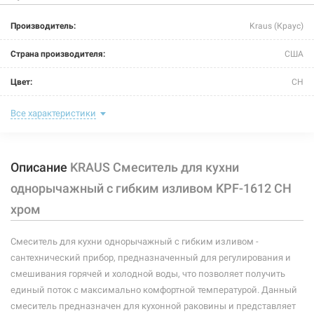
Производитель:
Kraus (Краус)
Страна производителя:
США
Цвет:
CH
Назначение смесителя:
для кухни
Все характеристики
Размер картриджа:
Ф 35
Описание
KRAUS Смеситель для кухни
Тип конструкции:
с гибким изливом
однорычажный с гибким изливом KPF-1612 CH
Тип смесителя (крана):
однорычажный
хром
Материал корпуса смесителя (крана):
латунь
Смеситель для кухни однорычажный с гибким изливом -
Форма излива:
длинная изогнутая
сантехнический прибор, предназначенный для регулирования и
смешивания горячей и холодной воды, что позволяет получить
Тип излива:
высокий поворотный
единый поток с максимально комфортной температурой. Данный
смеситель предназначен для кухонной раковины и представляет
Способ монтажа:
вертикальный на раковину