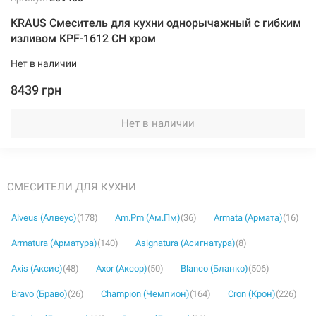
KRAUS Смеситель для кухни однорычажный с гибким
изливом KPF-1612 CH хром
Нет в наличии
8439 грн
Нет в наличии
СМЕСИТЕЛИ ДЛЯ КУХНИ
Alveus (Алвеус)
(178)
Am.Pm (Ам.Пм)
(36)
Armata (Армата)
(16)
Armatura (Арматура)
(140)
Asignatura (Асигнатура)
(8)
Axis (Аксис)
(48)
Axor (Аксор)
(50)
Blanco (Бланко)
(506)
Bravo (Браво)
(26)
Champion (Чемпион)
(164)
Cron (Крон)
(226)