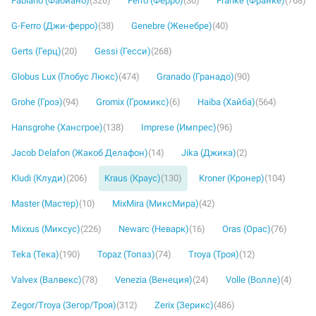
Fabiano (Фабиано)
(326)
Ferro (Ферро)
(30)
Franke (Франке)
(768)
G-Ferro (Джи-ферро)
(38)
Genebre (Женебре)
(40)
Gerts (Герц)
(20)
Gessi (Гесси)
(268)
Globus Lux (Глобус Люкс)
(474)
Granado (Гранадо)
(90)
Grohe (Гроэ)
(94)
Gromix (Громикс)
(6)
Haiba (Хайба)
(564)
Hansgrohe (Хансгрое)
(138)
Imprese (Импрес)
(96)
Jacob Delafon (Жакоб Делафон)
(14)
Jika (Джика)
(2)
Kludi (Клуди)
(206)
Kraus (Краус)
(130)
Kroner (Кронер)
(104)
Master (Мастер)
(10)
MixMira (МиксМира)
(42)
Mixxus (Миксус)
(226)
Newarc (Неварк)
(16)
Oras (Орас)
(76)
Teka (Тека)
(190)
Topaz (Топаз)
(74)
Troya (Троя)
(12)
Valvex (Валвекс)
(78)
Venezia (Венеция)
(24)
Volle (Волле)
(4)
Zegor/Troya (Зегор/Троя)
(312)
Zerix (Зерикс)
(486)