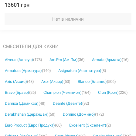
13601 грн
Нет в наличии
СМЕСИТЕЛИ ДЛЯ КУХНИ
Alveus (Алвеус)
(178)
Am.Pm (Ам.Пм)
(36)
Armata (Армата)
(16)
Armatura (Арматура)
(140)
Asignatura (Асигнатура)
(8)
Axis (Аксис)
(48)
Axor (Аксор)
(50)
Blanco (Бланко)
(506)
Bravo (Браво)
(26)
Champion (Чемпион)
(164)
Cron (Крон)
(226)
Damixa (Дамикса)
(48)
Deante (Деанте)
(92)
Derakhshan (Дерахшан)
(50)
Domino (Домино)
(172)
Euro Product (Евро Продукт)
(60)
Excellent (Экселент)
(2)