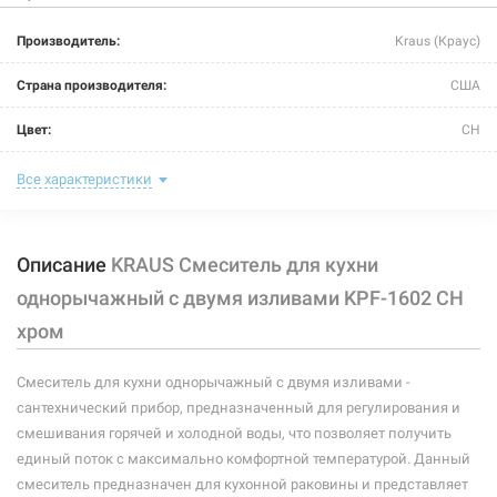
Производитель:
Kraus (Краус)
Страна производителя:
США
Цвет:
CH
Назначение смесителя:
для кухни
Все характеристики
Размер картриджа:
Ф 35
Описание
KRAUS Смеситель для кухни
Тип конструкции:
с двумя изливами/с гибким изливом
однорычажный с двумя изливами KPF-1602 CH
Тип смесителя (крана):
однорычажный
хром
Материал корпуса смесителя (крана):
латунь
Смеситель для кухни однорычажный с двумя изливами -
Форма излива:
короткая прямая/длинная изогнутая
сантехнический прибор, предназначенный для регулирования и
смешивания горячей и холодной воды, что позволяет получить
Тип излива:
высокий поворотный
единый поток с максимально комфортной температурой. Данный
смеситель предназначен для кухонной раковины и представляет
Способ монтажа:
вертикальный на раковину