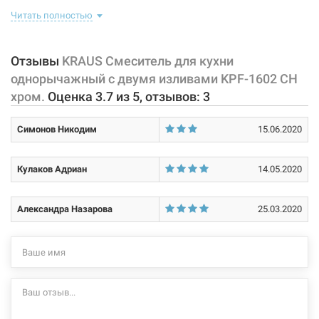
собой корпус с 2 изливами, имеющих управляющий элемент в
Читать полностью
Тип затворной части:
керамический картридж
виде рычага, позволяющего "запоминать" температуру воды,
использовавшуюся перед этим. Диаметр монтажного отверстия
смесителя - 35 мм. Гибкий шланг вращается на 360°,
Отзывы
KRAUS Смеситель для кухни
фиксированный излив на 180°. В корпус встроен армированный
однорычажный с двумя изливами KPF-1602 CH
гибкий шланг на пружине.
хром.
Оценка
3.7
из
5
, отзывов:
3
Характеристики и конфигурация изделия, а также комплектация
Симонов Никодим
15.06.2020
товара могут изменяться производителем без уведомления. За
внесенные производителем изменения, магазин ответственности
не несет.
Кулаков Адриан
14.05.2020
Александра Назарова
25.03.2020