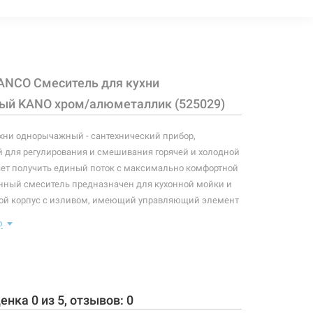
4005 грн
Нет в наличии
чии
ANCO Смеситель для кухни
4005 грн
Нет в наличии
чии
й KANO хром/алюметаллик (525029)
хни однорычажный - сантехнический прибор,
 для регулирования и смешивания горячей и холодной
4005 грн
Нет в наличии
чии
яет получить единый поток с максимально комфортной
нный смеситель предназначен для кухонной мойки и
бой корпус с изливом, имеющий управляющий элемент
озволяющего контролировать поток и температуру воды.
ю
: смеситель, крепление, подводки.
4005 грн
Нет в наличии
чии
эратора - 145 мм
ва - 219 мм
та излива - 360°
ценка
0
из
5
, отзывов:
0
защитой от образования накипи