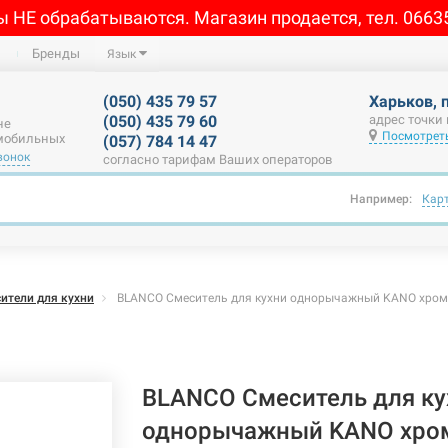
ы НЕ обрабатываются. Магазин продается, тел. 0663
Бренды
Язык
(050) 435 79 57
Харьков, 
(050) 435 79 60
адрес точки
не
Посмотреть
 мобильных
(057) 784 14 47
вонок
согласно тарифам Ваших операторов
Например:
Кар
ители для кухни
BLANCO Смеситель для кухни однорычажный KANO хром
BLANCO Смеситель для ку
однорычажный KANO хро