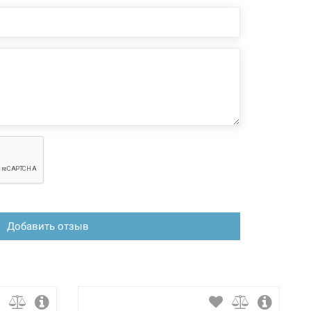
4005 грн
Нет в наличии
чии
нги длиной 350 мм с гайкой 3/8"
 конфигурация изделия, а также комплектация товара
 производителем без уведомления. За внесенные
зменения, магазин ответственности не несет.
4005 грн
Нет в наличии
чии
Добавить отзыв