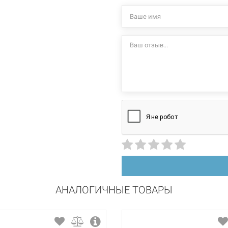
Нет в нали
525034)
гибкие шла
однорычажный
Характеристики и
латунь
могут изменяться
производителем и
ель для кухни однорычажный KANO хром/
длинная прямая
Нет в нали
)
низкий поворотный
вертикальный на раковину
керамический картридж
АНАЛОГИЧНЫЕ ТОВАРЫ