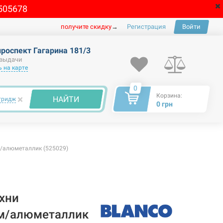
505678
получите скидку
→
Регистрация
Войти
проспект Гагарина 181/3
 выдачи
 на карте
0
Корзина:
×
НАЙТИ
тридж
0 грн
/алюметаллик (525029)
хни
м/алюметаллик