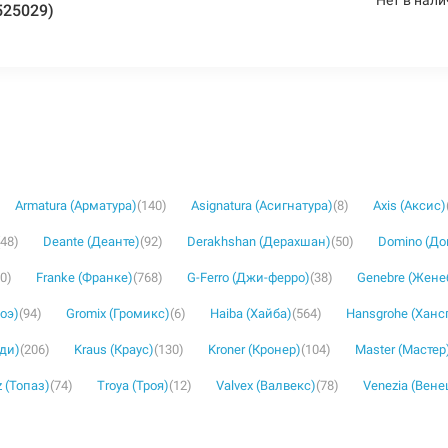
525029)
Armatura (Арматура)
(140)
Asignatura (Асигнатура)
(8)
Axis (Аксис)
(48)
Deante (Деанте)
(92)
Derakhshan (Дерахшан)
(50)
Domino (Д
30)
Franke (Франке)
(768)
G-Ferro (Джи-ферро)
(38)
Genebre (Жене
роэ)
(94)
Gromix (Громикс)
(6)
Haiba (Хайба)
(564)
Hansgrohe (Ханс
уди)
(206)
Kraus (Краус)
(130)
Kroner (Кронер)
(104)
Master (Мастер
 (Топаз)
(74)
Troya (Троя)
(12)
Valvex (Валвекс)
(78)
Venezia (Вене