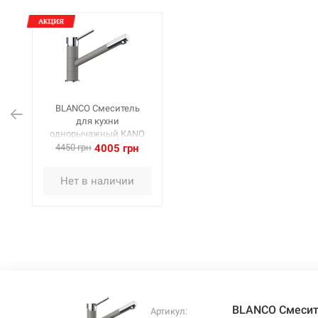
BLANCO Смеситель
для кухни
однорычажный KANO
хром/алюметаллик
4450 грн
4005 грн
(525029)
Нет в наличии
BLANCO Смесит
Артикул: