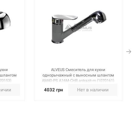
ухни
ALVEUS Смеситель для кухни
 шлангом
однорычажный с выносным шлангом
70153)
AM40-PS A16M-CHR antrazit-m (1070161)
личии
4032 грн
Нет в наличии