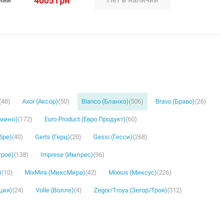
4005 грн
(48)
Axor (Аксор)
(50)
Blanco (Бланко)
(506)
Bravo (Браво)
(26)
омино)
(172)
Euro Product (Евро Продукт)
(60)
бре)
(40)
Gerts (Герц)
(20)
Gessi (Гесси)
(268)
грое)
(138)
Imprese (Импрес)
(96)
)
(10)
MixMira (МиксМира)
(42)
Mixxus (Миксус)
(226)
ция)
(24)
Volle (Волле)
(4)
Zegor/Troya (Зегор/Троя)
(312)