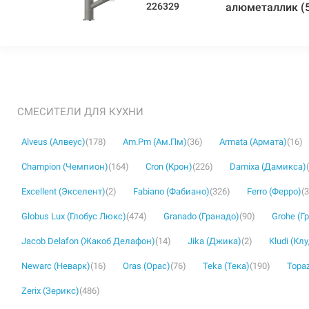
226329
алюметаллик (
СМЕСИТЕЛИ ДЛЯ КУХНИ
Alveus (Алвеус)
(178)
Am.Pm (Ам.Пм)
(36)
Armata (Армата)
(16)
Champion (Чемпион)
(164)
Cron (Крон)
(226)
Damixa (Дамикса)
Excellent (Экселент)
(2)
Fabiano (Фабиано)
(326)
Ferro (Ферро)
(
Globus Lux (Глобус Люкс)
(474)
Granado (Гранадо)
(90)
Grohe (Г
Jacob Delafon (Жакоб Делафон)
(14)
Jika (Джика)
(2)
Kludi (Кл
Newarc (Неварк)
(16)
Oras (Орас)
(76)
Teka (Тека)
(190)
Topaz
Zerix (Зерикс)
(486)