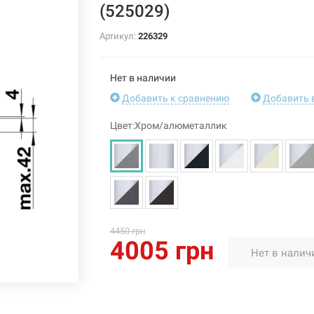
(525029)
Артикул:
226329
Нет в наличии
Добавить к сравнению
Добавить 
Цвет:Хром/алюметаллик
4450 грн
4005 грн
Нет в налич