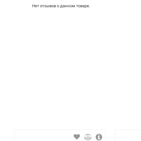
226328
темная скала (
Нет отзывов о данном товаре.
Тип смесителя (крана):
Материал корпуса смесителя (крана):
BLANCO Смесит
Артикул:
Форма излива:
226326
черный (526175
Тип излива:
Способ монтажа:
Тип затворной части: