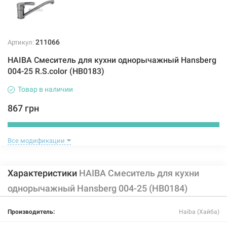
211066
Артикул:
HAIBA Смеситель для кухни однорычажный Hansberg
004-25 R.S.color (HB0183)
Товар в наличии
867 грн
Купить
Все модификации
Характеристики
HAIBA Смеситель для кухни
однорычажный Hansberg 004-25 (HB0184)
211085
Артикул:
Производитель:
Haiba (Хайба)