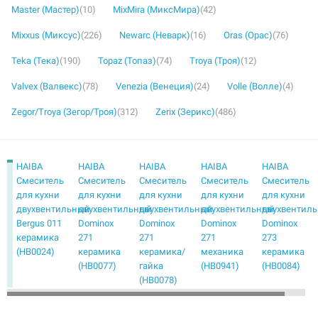
Master (Мастер)
(10)
MixMira (МиксМира)
(42)
Mixxus (Миксус)
(226)
Newarc (Неварк)
(16)
Oras (Орас)
(76)
Teka (Тека)
(190)
Topaz (Топаз)
(74)
Troya (Троя)
(12)
Valvex (Валвекс)
(78)
Venezia (Венеция)
(24)
Volle (Волле)
(4)
Zegor/Troya (Зегор/Троя)
(312)
Zerix (Зерикс)
(486)
HAIBA
HAIBA
HAIBA
HAIBA
HAIBA
Смеситель
Смеситель
Смеситель
Смеситель
Смеситель
для кухни
для кухни
для кухни
для кухни
для кухни
двухвентильный
двухвентильный
двухвентильный
двухвентильный
двухвентил
Bergus 011
Dominox
Dominox
Dominox
Dominox
керамика
271
271
271
273
(HB0024)
керамика
керамика/
механика
керамика
(HB0077)
гайка
(HB0941)
(HB0084)
(HB0078)
HAIBA
HAIBA
HAIBA
HAIBA
HAIBA