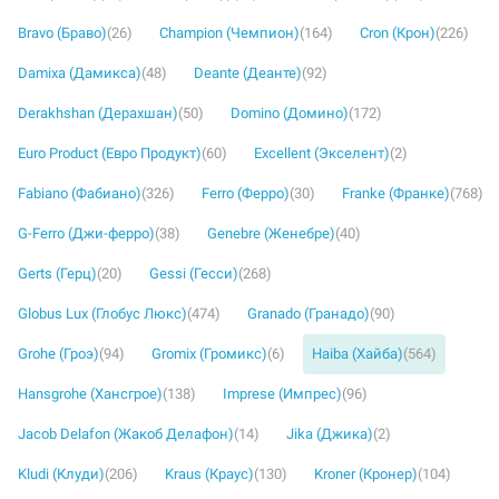
Bravo (Браво)
(26)
Champion (Чемпион)
(164)
Cron (Крон)
(226)
Damixa (Дамикса)
(48)
Deante (Деанте)
(92)
Derakhshan (Дерахшан)
(50)
Domino (Домино)
(172)
Euro Product (Евро Продукт)
(60)
Excellent (Экселент)
(2)
Fabiano (Фабиано)
(326)
Ferro (Ферро)
(30)
Franke (Франке)
(768)
G-Ferro (Джи-ферро)
(38)
Genebre (Женебре)
(40)
Gerts (Герц)
(20)
Gessi (Гесси)
(268)
Globus Lux (Глобус Люкс)
(474)
Granado (Гранадо)
(90)
Grohe (Гроэ)
(94)
Gromix (Громикс)
(6)
Haiba (Хайба)
(564)
Hansgrohe (Хансгрое)
(138)
Imprese (Импрес)
(96)
Jacob Delafon (Жакоб Делафон)
(14)
Jika (Джика)
(2)
Kludi (Клуди)
(206)
Kraus (Краус)
(130)
Kroner (Кронер)
(104)