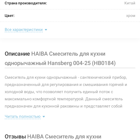
HAIBA Смеситель для кухни однорычажный Hansberg
Страна производителя:
Китай
004-25 MC (HB0180)
Цвет:
хром
Товар в наличии
Назначение смесителя:
для кухни
Все характеристики
656 грн
Тип крепления:
шпилька
Купить
Описание
HAIBA Смеситель для кухни
Размер картриджа:
40 мм
однорычажный Hansberg 004-25 (HB0184)
Тип конструкции:
стандартный
Смеситель для кухни однорычажный - сантехнический прибор,
Тип смесителя (крана):
однорычажный
предназначенный для регулирования и смешивания горячей и
Материал корпуса смесителя (крана):
латунь
холодной воды, что позволяет получить единый поток с
211073
Артикул:
максимально комфортной температурой. Данный смеситель
Форма излива:
длинная прямая
HAIBA Смеситель для кухни однорычажный Hansberg
предназначен для кухонной раковины и представляет собой
004-25 White (HB0182)
корпус с изливом, имеющий управляющий элемент в виде рычага,
Тип излива:
низкий поворотный
Читать полностью
позволяющего "запоминать" температуру воды,
Товар в наличии
использовавшуюся перед этим. В комплекте идет: смеситель,
Способ монтажа:
вертикальный на раковину
656 грн
крепление, подводки.
Отзывы
HAIBA Смеситель для кухни