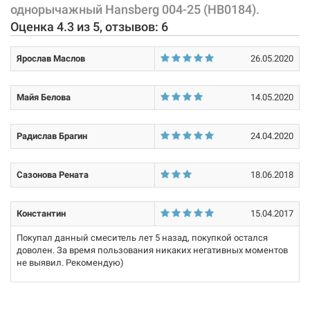
Тип затворной части:
керамический картридж
однорычажный Hansberg 004-25 (HB0184).
Характеристики и конфигурация изделия, а также комплектация
Купить
Оценка
4.3
из
5
, отзывов:
6
товара могут изменяться производителем без уведомления. За
внесенные производителем изменения, магазин ответственности
Ярослав Маслов
26.05.2020
не несет.
Майя Белова
14.05.2020
211097
Артикул:
Радислав Брагин
24.04.2020
HAIBA Смеситель для кухни однорычажный Hansberg
004-25 Coffee (HB0179)
Сазонова Рената
18.06.2018
Товар в наличии
Константин
15.04.2017
656 грн
Покупал данный смеситель лет 5 назад, покупкой остался
доволен. За время пользования никаких негативных моментов
Купить
не выявил. Рекомендую)