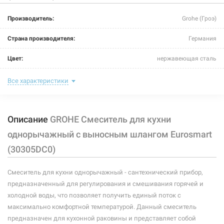
Производитель:
Grohe (Гроэ)
Страна производителя:
Германия
Цвет:
нержавеющая сталь
Назначение смесителя:
для кухни
Все характеристики
Тип крепления:
гайка
Описание
GROHE Смеситель для кухни
Размер картриджа:
Ø35 мм
однорычажный с выносным шлангом Eurosmart
Тип конструкции:
с выносным шлангом
(30305DC0)
Тип смесителя (крана):
однорычажный
Смеситель для кухни однорычажный - сантехнический прибор,
Материал корпуса смесителя (крана):
латунь
предназначенный для регулирования и смешивания горячей и
холодной воды, что позволяет получить единый поток с
Форма излива:
длинная прямая
максимально комфортной температурой. Данный смеситель
предназначен для кухонной раковины и представляет собой
Тип излива:
низкий поворотный