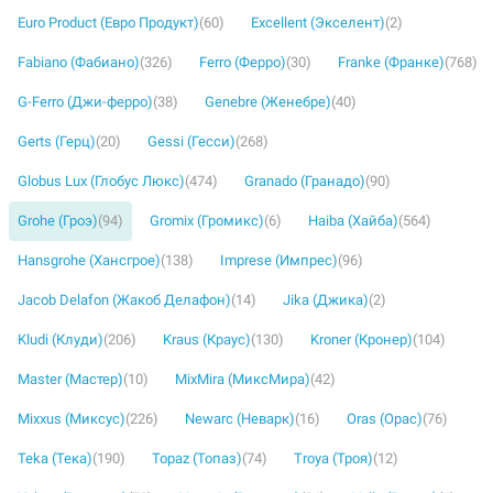
Euro Product (Евро Продукт)
(60)
Excellent (Экселент)
(2)
Fabiano (Фабиано)
(326)
Ferro (Ферро)
(30)
Franke (Франке)
(768)
G-Ferro (Джи-ферро)
(38)
Genebre (Женебре)
(40)
Gerts (Герц)
(20)
Gessi (Гесси)
(268)
Globus Lux (Глобус Люкс)
(474)
Granado (Гранадо)
(90)
Grohe (Гроэ)
(94)
Gromix (Громикс)
(6)
Haiba (Хайба)
(564)
Hansgrohe (Хансгрое)
(138)
Imprese (Импрес)
(96)
Jacob Delafon (Жакоб Делафон)
(14)
Jika (Джика)
(2)
Kludi (Клуди)
(206)
Kraus (Краус)
(130)
Kroner (Кронер)
(104)
Master (Мастер)
(10)
MixMira (МиксМира)
(42)
Mixxus (Миксус)
(226)
Newarc (Неварк)
(16)
Oras (Орас)
(76)
Teka (Тека)
(190)
Topaz (Топаз)
(74)
Troya (Троя)
(12)