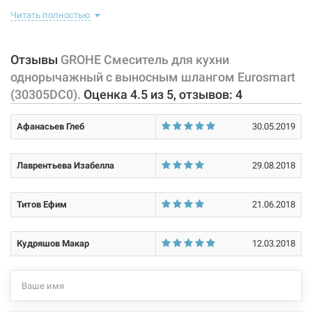
корпус с изливом, имеющий управляющий элемент в виде рычага,
Читать полностью
Способ монтажа:
вертикальный на раковину
позволяющего "запоминать" температуру воды,
использовавшуюся перед этим. В комплекте идет: смеситель,
Тип затворной части:
керамический картридж
крепление, подводки.
Отзывы
GROHE Смеситель для кухни
Высота данной модели 22,4 см. Оснащена выносным шлангом
однорычажный с выносным шлангом Eurosmart
длиной 80 см с переключателем аэратор/душ.
(30305DC0).
Оценка
4.5
из
5
, отзывов:
4
Характеристики и конфигурация изделия, а также комплектация
Афанасьев Глеб
30.05.2019
товара могут изменяться производителем без уведомления. За
внесенные производителем изменения, магазин ответственности
не несет.
Лаврентьева Изабелла
29.08.2018
Титов Ефим
21.06.2018
Кудряшов Макар
12.03.2018