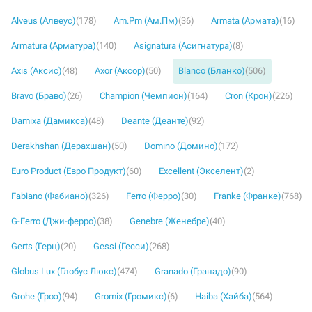
Alveus (Алвеус)
(178)
Am.Pm (Ам.Пм)
(36)
Armata (Армата)
(16)
Armatura (Арматура)
(140)
Asignatura (Асигнатура)
(8)
Axis (Аксис)
(48)
Axor (Аксор)
(50)
Blanco (Бланко)
(506)
Bravo (Браво)
(26)
Champion (Чемпион)
(164)
Cron (Крон)
(226)
Damixa (Дамикса)
(48)
Deante (Деанте)
(92)
Derakhshan (Дерахшан)
(50)
Domino (Домино)
(172)
Euro Product (Евро Продукт)
(60)
Excellent (Экселент)
(2)
Fabiano (Фабиано)
(326)
Ferro (Ферро)
(30)
Franke (Франке)
(768)
G-Ferro (Джи-ферро)
(38)
Genebre (Женебре)
(40)
Gerts (Герц)
(20)
Gessi (Гесси)
(268)
Globus Lux (Глобус Люкс)
(474)
Granado (Гранадо)
(90)
Grohe (Гроэ)
(94)
Gromix (Громикс)
(6)
Haiba (Хайба)
(564)