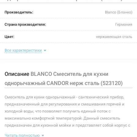
Производитель:
Blanco (Бланко)
Страна производителя:
Германия
Цвет:
нержавеющая сталь
Назначение смесителя:
для кухни
Все характеристики
Тип крепления:
гайка
Описание
BLANCO Смеситель для кухни
Размер картриджа:
-
однорычажный CANDOR нерж сталь (523120)
Тип конструкции:
стандартный
Смеситель для кухни однорычажный - сантехнический прибор,
Тип смесителя (крана):
однорычажный
предназначенный для регулирования и смешивания горячей и
Материал корпуса смесителя (крана):
нержавеющая сталь
холодной воды, что позволяет получить единый поток с
максимально комфортной температурой. Данный смеситель
Форма излива:
длинная изогнутая
предназначен для кухонной мойки и представляет собой корпус с
изливом, имеющий управляющий элемент в виде рычага,
Тип излива:
высокий поворотный
Читать полностью