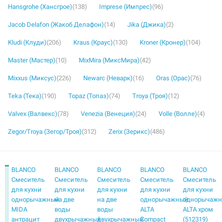
Hansgrohe (Хансгрое)
(138)
Imprese (Импрес)
(96)
Jacob Delafon (Жакоб Делафон)
(14)
Jika (Джика)
(2)
Kludi (Клуди)
(206)
Kraus (Краус)
(130)
Kroner (Кронер)
(104)
Master (Мастер)
(10)
MixMira (МиксМира)
(42)
Mixxus (Миксус)
(226)
Newarc (Неварк)
(16)
Oras (Орас)
(76)
Teka (Тека)
(190)
Topaz (Топаз)
(74)
Troya (Троя)
(12)
Valvex (Валвекс)
(78)
Venezia (Венеция)
(24)
Volle (Волле)
(4)
Zegor/Troya (Зегор/Троя)
(312)
Zerix (Зерикс)
(486)
BLANCO
BLANCO
BLANCO
BLANCO
BLANCO
Смеситель
Смеситель
Смеситель
Смеситель
Смеситель
для кухни
для кухни
для кухни
для кухни
для кухни
однорычажный
на две
на две
однорычажный
однорычаж
MIDA
воды
воды
ALTA
ALTA хром
антрацит
двухрычажный
двухрычажный
Compact
(512319)