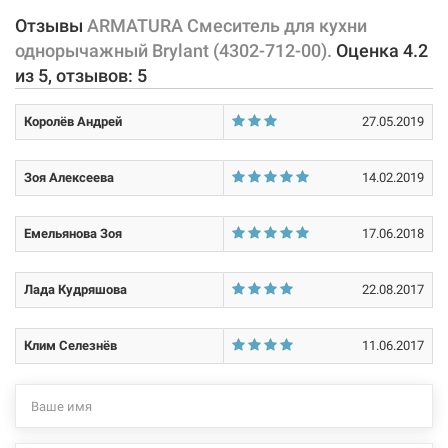
крепление, подводки.
Отзывы
ARMATURA Смеситель для кухни
Тип затворной части:
керамический картридж
однорычажный Brylant (4302-712-00).
Оценка
4.2
Характеристики и конфигурация изделия, а также комплектация
из
5
, отзывов:
5
товара могут изменяться производителем без уведомления. За
внесенные производителем изменения, магазин ответственности
Королёв Андрей
27.05.2019
не несет.
Зоя Алексеева
14.02.2019
Емельянова Зоя
17.06.2018
Лада Кудряшова
22.08.2017
Клим Селезнёв
11.06.2017