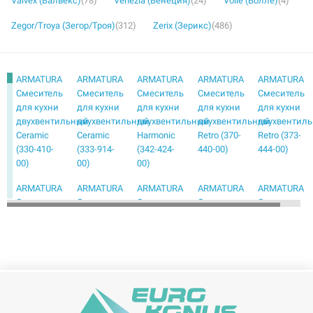
Valvex (Валвекс)
(78)
Venezia (Венеция)
(24)
Volle (Волле)
(4)
Zegor/Troya (Зегор/Троя)
(312)
Zerix (Зерикс)
(486)
ARMATURA
ARMATURA
ARMATURA
ARMATURA
ARMATURA
Смеситель
Смеситель
Смеситель
Смеситель
Смеситель
для кухни
для кухни
для кухни
для кухни
для кухни
двухвентильный
двухвентильный
двухвентильный
двухвентильный
двухвентил
Ceramic
Ceramic
Harmonic
Retro (370-
Retro (373-
(330-410-
(333-914-
(342-424-
440-00)
444-00)
00)
00)
00)
ARMATURA
ARMATURA
ARMATURA
ARMATURA
ARMATURA
Смеситель
Смеситель
Смеситель
Смеситель
Смеситель
для кухни
для кухни
для кухни
для кухни
для кухни
двухвентильный
двухвентильный
двухвентильный
двухвентильный
двухвентил
Retro (383-
Standard
Standard
Standard
Symetric
924-00)
(300-410-
(303-414-
303-415-00
(342-414-
00)
00)
00)
ARMATURA
ARMATURA
ARMATURA
ARMATURA
ARMATURA
Смеситель
Смеситель
Смеситель
Смеситель
Смеситель