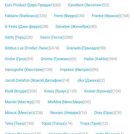
Euro Product (Евро Продукт)
(60)
Excellent (Экселент)
(2)
Fabiano (Фабиано)
(326)
Ferro (Ферро)
(30)
Franke (Франке)
(768)
G-Ferro (Джи-ферро)
(38)
Genebre (Женебре)
(40)
Gerts (Герц)
(20)
Gessi (Гесси)
(268)
Globus Lux (Глобус Люкс)
(474)
Granado (Гранадо)
(90)
Grohe (Гроэ)
(94)
Gromix (Громикс)
(6)
Haiba (Хайба)
(564)
Hansgrohe (Хансгрое)
(138)
Imprese (Импрес)
(96)
Jacob Delafon (Жакоб Делафон)
(14)
Jika (Джика)
(2)
Kludi (Клуди)
(206)
Kraus (Краус)
(130)
Kroner (Кронер)
(104)
Master (Мастер)
(10)
MixMira (МиксМира)
(42)
Mixxus (Миксус)
(226)
Newarc (Неварк)
(16)
Oras (Орас)
(76)
Teka (Тека)
(190)
Topaz (Топаз)
(74)
Troya (Троя)
(12)