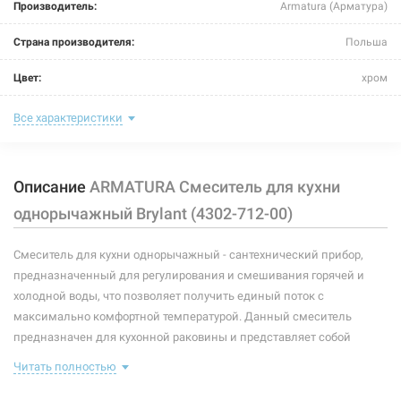
Производитель:
Armatura (Арматура)
Страна производителя:
Польша
Цвет:
хром
Назначение смесителя:
для кухни
Все характеристики
Тип крепления:
шпилька
Описание
ARMATURA Смеситель для кухни
Размер картриджа:
35 мм
однорычажный Brylant (4302-712-00)
Тип конструкции:
стандартный
Смеситель для кухни однорычажный - сантехнический прибор,
Тип смесителя (крана):
однорычажный
предназначенный для регулирования и смешивания горячей и
Материал корпуса смесителя (крана):
латунь
холодной воды, что позволяет получить единый поток с
максимально комфортной температурой. Данный смеситель
Форма излива:
длинная изогнутая
предназначен для кухонной раковины и представляет собой
корпус с изливом, имеющий управляющий элемент в виде рычага,
Тип излива:
высокий поворотный
Читать полностью
позволяющего "запоминать" температуру воды,
использовавшуюся перед этим. В комплекте идет: смеситель,
Способ монтажа:
вертикальный на раковину