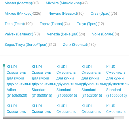
Master (Мастер)
(10)
MixMira (МиксМира)
(42)
Mixxus (Миксус)
(226)
Newarc (Неварк)
(16)
Oras (Орас)
(76)
Teka (Тека)
(190)
Topaz (Топаз)
(74)
Troya (Троя)
(12)
Valvex (Валвекс)
(78)
Venezia (Венеция)
(24)
Volle (Волле)
(4)
Zegor/Troya (Зегор/Троя)
(312)
Zerix (Зерикс)
(486)
KLUDI
KLUDI
KLUDI
KLUDI
KLUDI
Смеситель
Смеситель
Смеситель
Смеситель
Смеситель
для кухни
для кухни
для кухни
для кухни
для кухни
двухвентильный
двухвентильный
двухвентильный
двухвентильный
двухвентил
Adlon
Standard
Standard
Standard
Standard
(516060520)
(310530515)
(310550515)
(316230515)
(316560515)
KLUDI
KLUDI
KLUDI
KLUDI
KLUDI
Смеситель
Смеситель
Смеситель
Смеситель
Смеситель
для кухни
для кухни
для кухни
для кухни
для кухни
двухвентильный
двухвентильный
инфракрасный
инфракрасный
инфракрасн
для
для
однорычажный
однорычажный
однорычаж