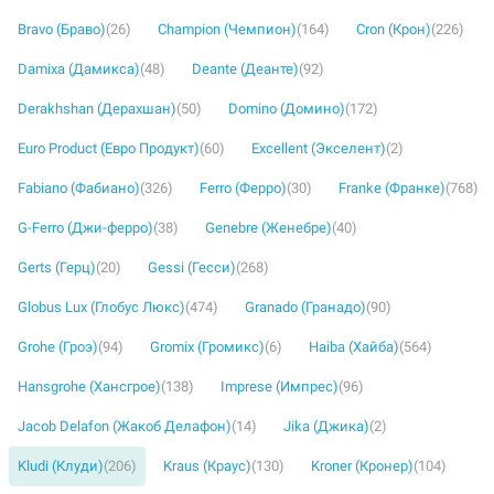
Bravo (Браво)
(26)
Champion (Чемпион)
(164)
Cron (Крон)
(226)
Damixa (Дамикса)
(48)
Deante (Деанте)
(92)
Derakhshan (Дерахшан)
(50)
Domino (Домино)
(172)
Euro Product (Евро Продукт)
(60)
Excellent (Экселент)
(2)
Fabiano (Фабиано)
(326)
Ferro (Ферро)
(30)
Franke (Франке)
(768)
G-Ferro (Джи-ферро)
(38)
Genebre (Женебре)
(40)
Gerts (Герц)
(20)
Gessi (Гесси)
(268)
Globus Lux (Глобус Люкс)
(474)
Granado (Гранадо)
(90)
Grohe (Гроэ)
(94)
Gromix (Громикс)
(6)
Haiba (Хайба)
(564)
Hansgrohe (Хансгрое)
(138)
Imprese (Импрес)
(96)
Jacob Delafon (Жакоб Делафон)
(14)
Jika (Джика)
(2)
Kludi (Клуди)
(206)
Kraus (Краус)
(130)
Kroner (Кронер)
(104)