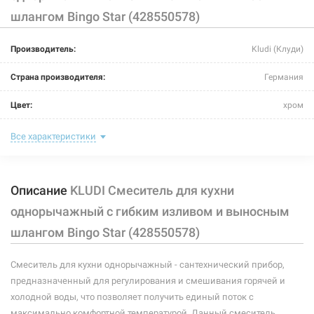
шлангом Bingo Star (428550578)
Производитель:
Kludi (Клуди)
Страна производителя:
Германия
Цвет:
хром
Назначение смесителя:
для кухни
Все характеристики
Тип крепления:
гайка
Описание
KLUDI Смеситель для кухни
Размер картриджа:
-
однорычажный с гибким изливом и выносным
Тип конструкции:
с выносным шлангом/с гибким изливом
шлангом Bingo Star (428550578)
Тип смесителя (крана):
однорычажный
Смеситель для кухни однорычажный - сантехнический прибор,
Материал корпуса смесителя (крана):
латунь
предназначенный для регулирования и смешивания горячей и
холодной воды, что позволяет получить единый поток с
Форма излива:
длинная изогнутая
максимально комфортной температурой. Данный смеситель