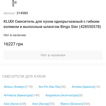
214585
Артикул:
KLUDI Смеситель для кухни однорычажный с гибким
изливом и выносным шлангом Bingo Star (428550578)
Нет в наличии
16227 грн
Нет в наличии
СМЕСИТЕЛИ ДЛЯ КУХНИ
Alveus (Алвеус)
(178)
Am.Pm (Ам.Пм)
(36)
Armata (Армата)
(16)
Armatura (Арматура)
(140)
Asignatura (Асигнатура)
(8)
Axis (Аксис)
(48)
Axor (Аксор)
(50)
Blanco (Бланко)
(506)