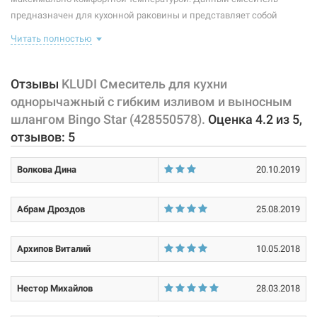
предназначен для кухонной раковины и представляет собой
Тип излива:
высокий поворотный
корпус с изливом, имеющий управляющий элемент в виде рычага,
Читать полностью
Способ монтажа:
вертикальный на раковину
позволяющего "запоминать" температуру воды,
использовавшуюся перед этим. В комплекте идет: смеситель,
Тип затворной части:
керамический картридж
крепление, подводки.
Отзывы
KLUDI Смеситель для кухни
Высота данной модели 37,5 см. Данная модель оснащена
однорычажный с гибким изливом и выносным
каскадным аэратором 24x1. Класс расхода воды A. Керамический
шлангом Bingo Star (428550578).
Оценка
4.2
из
5
,
картридж оснащен ограничителем горячей воды. Защита от
отзывов:
5
обратного тока воды. Излив представлен в форме гибкой пружины.
Волкова Дина
20.10.2019
Характеристики и конфигурация изделия, а также комплектация
товара могут изменяться производителем без уведомления. За
внесенные производителем изменения, магазин ответственности
Абрам Дроздов
25.08.2019
не несет.
Архипов Виталий
10.05.2018
Нестор Михайлов
28.03.2018