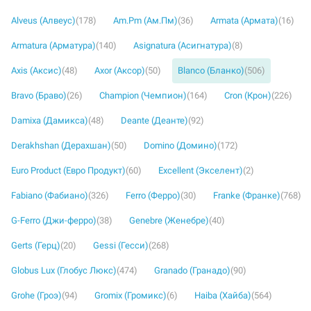
Alveus (Алвеус)
(178)
Am.Pm (Ам.Пм)
(36)
Armata (Армата)
(16)
Armatura (Арматура)
(140)
Asignatura (Асигнатура)
(8)
Axis (Аксис)
(48)
Axor (Аксор)
(50)
Blanco (Бланко)
(506)
Bravo (Браво)
(26)
Champion (Чемпион)
(164)
Cron (Крон)
(226)
Damixa (Дамикса)
(48)
Deante (Деанте)
(92)
Derakhshan (Дерахшан)
(50)
Domino (Домино)
(172)
Euro Product (Евро Продукт)
(60)
Excellent (Экселент)
(2)
Fabiano (Фабиано)
(326)
Ferro (Ферро)
(30)
Franke (Франке)
(768)
G-Ferro (Джи-ферро)
(38)
Genebre (Женебре)
(40)
Gerts (Герц)
(20)
Gessi (Гесси)
(268)
Globus Lux (Глобус Люкс)
(474)
Granado (Гранадо)
(90)
Grohe (Гроэ)
(94)
Gromix (Громикс)
(6)
Haiba (Хайба)
(564)