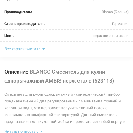
Производитель:
Blanco (Бланко)
Страна производителя:
Германия
Цвет:
нержавеющая сталь
Назначение смесителя:
для кухни
Все характеристики
Тип крепления:
гайка
Описание
BLANCO Смеситель для кухни
Размер картриджа:
-
однорычажный AMBIS нерж сталь (523118)
Тип конструкции:
стандартный
Смеситель для кухни однорычажный - сантехнический прибор,
Тип смесителя (крана):
однорычажный
предназначенный для регулирования и смешивания горячей и
Материал корпуса смесителя (крана):
нержавеющая сталь
холодной воды, что позволяет получить единый поток с
максимально комфортной температурой. Данный смеситель
Форма излива:
длинная прямая
предназначен для кухонной мойки и представляет собой корпус с
изливом, имеющий управляющий элемент в виде рычага,
Тип излива:
низкий поворотный
Читать полностью