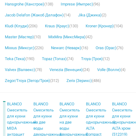
Hansgrohe (Хансгрое)
(138)
Imprese (Импрес)
(96)
Jacob Delafon (Жакоб Делафон)
(14)
Jika (Джика)
(2)
Kludi (Клуди)
(206)
Kraus (Краус)
(130)
Kroner (Кронер)
(104)
Master (Мастер)
(10)
MixMira (МиксМира)
(42)
Mixxus (Миксус)
(226)
Newarc (Неварк)
(16)
Oras (Орас)
(76)
Teka (Тека)
(190)
Topaz (Топаз)
(74)
Troya (Троя)
(12)
Valvex (Валвекс)
(78)
Venezia (Венеция)
(24)
Volle (Волле)
(4)
Zegor/Troya (Зегор/Троя)
(312)
Zerix (Зерикс)
(486)
BLANCO
BLANCO
BLANCO
BLANCO
BLANCO
Смеситель
Смеситель
Смеситель
Смеситель
Смеситель
для кухни
для кухни
для кухни
для кухни
для кухни
однорычажный
на две
на две
однорычажный
однорычаж
MIDA
воды
воды
ALTA
ALTA хром
антрацит
двухрычажный
двухрычажный
Compact
(512319)