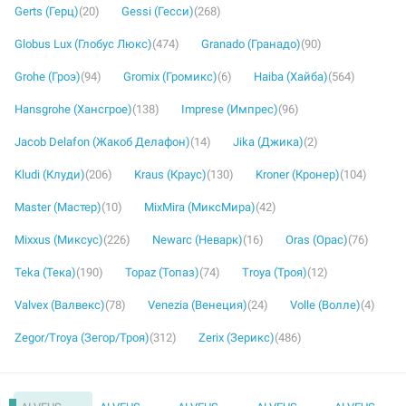
Gerts (Герц)
(20)
Gessi (Гесси)
(268)
Globus Lux (Глобус Люкс)
(474)
Granado (Гранадо)
(90)
Grohe (Гроэ)
(94)
Gromix (Громикс)
(6)
Haiba (Хайба)
(564)
Hansgrohe (Хансгрое)
(138)
Imprese (Импрес)
(96)
Jacob Delafon (Жакоб Делафон)
(14)
Jika (Джика)
(2)
Kludi (Клуди)
(206)
Kraus (Краус)
(130)
Kroner (Кронер)
(104)
Master (Мастер)
(10)
MixMira (МиксМира)
(42)
Mixxus (Миксус)
(226)
Newarc (Неварк)
(16)
Oras (Орас)
(76)
Teka (Тека)
(190)
Topaz (Топаз)
(74)
Troya (Троя)
(12)
Valvex (Валвекс)
(78)
Venezia (Венеция)
(24)
Volle (Волле)
(4)
Zegor/Troya (Зегор/Троя)
(312)
Zerix (Зерикс)
(486)