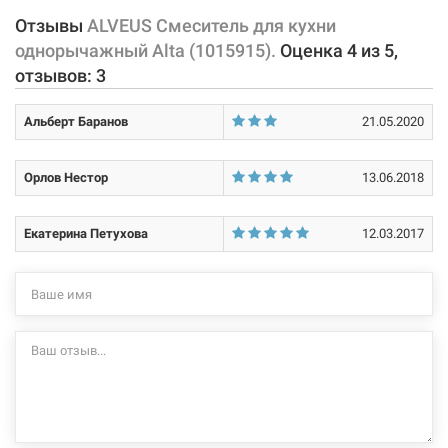
крепление, подводки.
Отзывы
ALVEUS Смеситель для кухни
Тип затворной части:
керамический картридж
однорычажный Alta (1015915).
Оценка
4
из
5
,
Характеристики и конфигурация изделия, а также комплектация
отзывов:
3
товара могут изменяться производителем без уведомления. За
внесенные производителем изменения, магазин ответственности
Альберт Баранов
21.05.2020
не несет.
Орлов Нестор
13.06.2018
Екатерина Петухова
12.03.2017