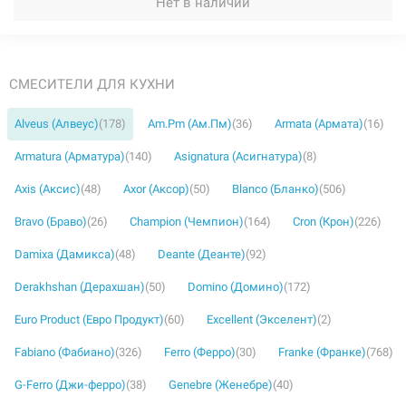
Нет в наличии
СМЕСИТЕЛИ ДЛЯ КУХНИ
Alveus (Алвеус)
(178)
Am.Pm (Ам.Пм)
(36)
Armata (Армата)
(16)
Armatura (Арматура)
(140)
Asignatura (Асигнатура)
(8)
Axis (Аксис)
(48)
Axor (Аксор)
(50)
Blanco (Бланко)
(506)
Bravo (Браво)
(26)
Champion (Чемпион)
(164)
Cron (Крон)
(226)
Damixa (Дамикса)
(48)
Deante (Деанте)
(92)
Derakhshan (Дерахшан)
(50)
Domino (Домино)
(172)
Euro Product (Евро Продукт)
(60)
Excellent (Экселент)
(2)
Fabiano (Фабиано)
(326)
Ferro (Ферро)
(30)
Franke (Франке)
(768)
G-Ferro (Джи-ферро)
(38)
Genebre (Женебре)
(40)