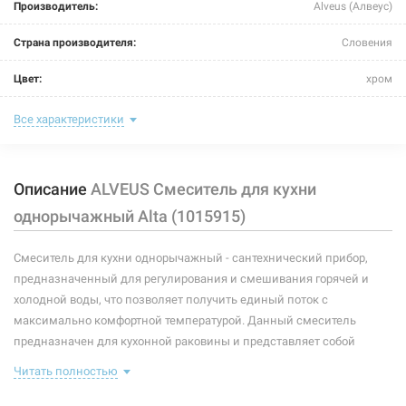
Производитель:
Alveus (Алвеус)
Страна производителя:
Словения
Цвет:
хром
Назначение смесителя:
для кухни
Все характеристики
Тип крепления:
шпилька
Описание
ALVEUS Смеситель для кухни
Размер картриджа:
-
однорычажный Alta (1015915)
Тип конструкции:
стандартный
Смеситель для кухни однорычажный - сантехнический прибор,
Тип смесителя (крана):
однорычажный
предназначенный для регулирования и смешивания горячей и
Материал корпуса смесителя (крана):
латунь
холодной воды, что позволяет получить единый поток с
максимально комфортной температурой. Данный смеситель
Форма излива:
длинная прямая
предназначен для кухонной раковины и представляет собой
корпус с изливом, имеющий управляющий элемент в виде рычага,
Тип излива:
высокий поворотный
Читать полностью
позволяющего "запоминать" температуру воды,
использовавшуюся перед этим. В комплекте идет: смеситель,
Способ монтажа:
вертикальный на раковину