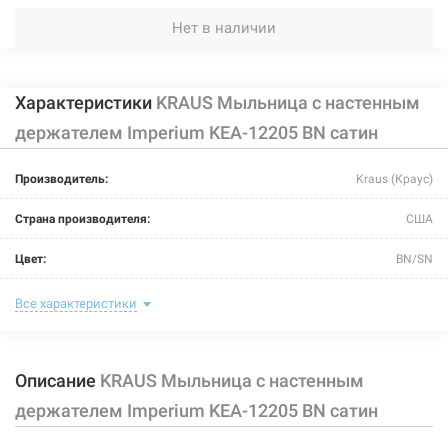
Нет в наличии
Характеристики
KRAUS Мыльница с настенным
держателем Imperium KEA-12205 BN сатин
Производитель:
Kraus (Краус)
Страна производителя:
США
Цвет:
BN/SN
Материал:
латунь
Все характеристики
Размер:
51 мм/127 мм/124 мм
Описание
KRAUS Мыльница с настенным
держателем Imperium KEA-12205 BN сатин