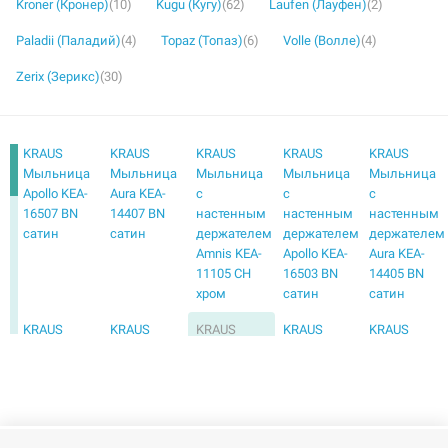
Kroner (Кронер)
(10)
Kugu (Кугу)
(62)
Laufen (Лауфен)
(2)
Paladii (Паладий)
(4)
Topaz (Топаз)
(6)
Volle (Волле)
(4)
Zerix (Зерикс)
(30)
KRAUS
KRAUS
KRAUS
KRAUS
KRAUS
Мыльница
Мыльница
Мыльница
Мыльница
Мыльница
Apollo KEA-
Aura KEA-
с
с
с
16507 BN
14407 BN
настенным
настенным
настенным
сатин
сатин
держателем
держателем
держателем
Amnis KEA-
Apollo KEA-
Aura KEA-
11105 CH
16503 BN
14405 BN
хром
сатин
сатин
KRAUS
KRAUS
KRAUS
KRAUS
KRAUS
Мыльница
Мыльница
Мыльница
Мыльница
Мыльница
с
с
с
Apollo KEA-
Apollo KEA-
настенным
настенным
настенным
16507 CH
16507 G
держателем
держателем
держателем
хром
золото
Fortis KEA-
Frida KEA-
Imperium