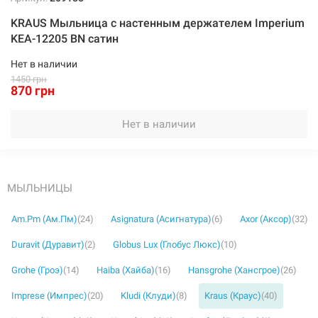
KRAUS Мыльница с настенным держателем Imperium
KEA-12205 BN сатин
Нет в наличии
1450 грн
870 грн
Нет в наличии
МЫЛЬНИЦЫ
Am.Pm (Ам.Пм)
(24)
Asignatura (Асигнатура)
(6)
Axor (Аксор)
(32)
Duravit (Дуравит)
(2)
Globus Lux (Глобус Люкс)
(10)
Grohe (Гроэ)
(14)
Haiba (Хайба)
(16)
Hansgrohe (Хансгрое)
(26)
Imprese (Импрес)
(20)
Kludi (Клуди)
(8)
Kraus (Краус)
(40)