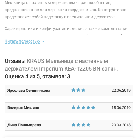
Мыльница с настенным держателем - приспособление,
предназначенное для держания твердого мыла. Конструктивно
представляет собой подставку в специальном держателе.
Характеристики и конфигурация изделия, а также комплектация
товара могут изменяться производителем без уведомления. За
Читать полностью
внесенные производителем изменения, магазин ответственности
не несет.
Отзывы
KRAUS Мыльница с настенным
держателем Imperium KEA-12205 BN сатин.
Оценка
4
из
5
, отзывов:
3
Ярослава Овчинникова
22.06.2019
Валерия Мишина
15.06.2019
Дина Пономарёва
20.03.2018