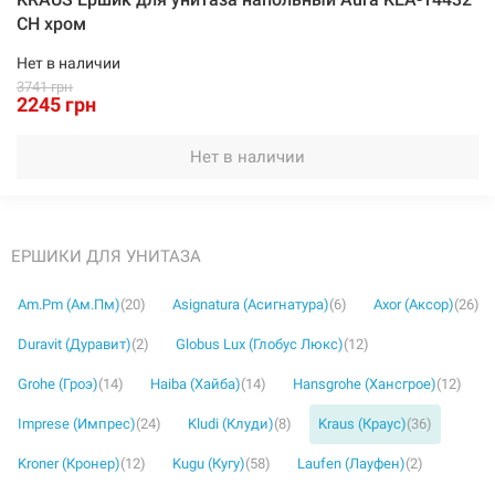
CH хром
Нет в наличии
3741 грн
2245 грн
Нет в наличии
ЕРШИКИ ДЛЯ УНИТАЗА
Am.Pm (Ам.Пм)
(20)
Asignatura (Асигнатура)
(6)
Axor (Аксор)
(26)
Duravit (Дуравит)
(2)
Globus Lux (Глобус Люкс)
(12)
Grohe (Гроэ)
(14)
Haiba (Хайба)
(14)
Hansgrohe (Хансгрое)
(12)
Imprese (Импрес)
(24)
Kludi (Клуди)
(8)
Kraus (Краус)
(36)
Kroner (Кронер)
(12)
Kugu (Кугу)
(58)
Laufen (Лауфен)
(2)