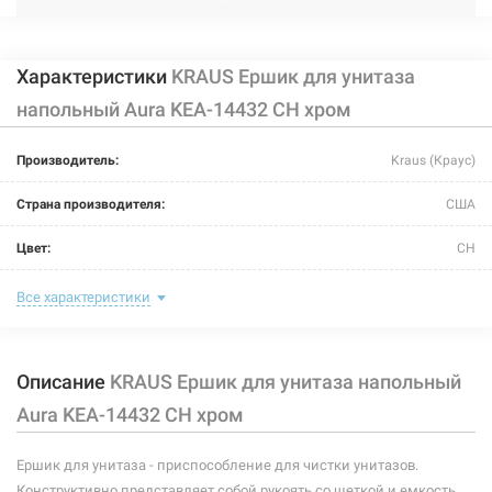
Характеристики
KRAUS Ершик для унитаза
напольный Aura KEA-14432 CH хром
Производитель:
Kraus (Краус)
Страна производителя:
США
Цвет:
CH
Материал:
латунь/керамика
Все характеристики
Размер:
400 мм/104 мм/120 мм
Описание
KRAUS Ершик для унитаза напольный
Aura KEA-14432 CH хром
Ершик для унитаза - приспособление для чистки унитазов.
Конструктивно представляет собой рукоять со щеткой и емкость,