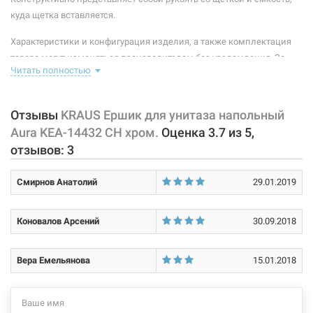
куда щетка вставляется.
Характеристики и конфигурация изделия, а также комплектация
товара могут изменяться производителем без уведомления. За
Читать полностью
внесенные производителем изменения, магазин ответственности
не несет.
Отзывы
KRAUS Ершик для унитаза напольный
Aura KEA-14432 CH хром.
Оценка
3.7
из
5
,
отзывов:
3
Смирнов Анатолий
29.01.2019
Коновалов Арсений
30.09.2018
Вера Емельянова
15.01.2018