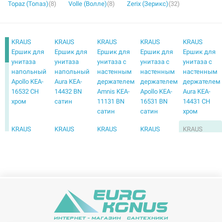
Topaz (Топаз)
(8)
Volle (Волле)
(8)
Zerix (Зерикс)
(32)
KRAUS
KRAUS
KRAUS
KRAUS
KRAUS
Ершик для
Ершик для
Ершик для
Ершик для
Ершик для
унитаза
унитаза
унитаза с
унитаза с
унитаза с
напольный
напольный
настенным
настенным
настенным
Apollo KEA-
Aura KEA-
держателем
держателем
держателем
16532 CH
14432 BN
Amnis KEA-
Apollo KEA-
Aura KEA-
хром
сатин
11131 BN
16531 BN
14431 CH
сатин
сатин
хром
KRAUS
KRAUS
KRAUS
KRAUS
KRAUS
Ершик для
Ершик для
Ершик для
Ершик для
Ершик для
унитаза с
унитаза с
унитаза с
унитаза
унитаза
настенным
настенным
настенным
напольный
напольный
держателем
держателем
держателем
Apollo KEA-
Aura KEA-
Fortis KEA-
Frida KEA-
Imperium
16532 G
14432 CH
13331 BN
15531 CH
KEA-12231
золото
хром
сатин
хром
BN сатин
KRAUS
KRAUS
KRAUS
KRAUS
KRAUS