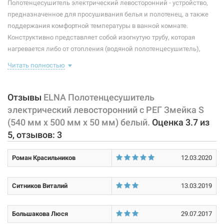
Полотенцесушитель электрический левосторонний - устройство,
Тип крепления:
стационарный
предназначенное для просушивания белья и полотенец, а также
поддержания комфортной температуры в ванной комнате.
Тип подключения:
левосторонний
Конструктивно представляет собой изогнутую трубу, которая
нагревается либо от отопления (водяной полотенцесушитель),
Материал корпуса:
сталь
либо от встроенного тэна (электрический полотенцесушитель).
Читать полностью
Покрытие корпуса:
порошковая краска
Плюс ко всему, правильно подобранный полотенцесушитель
станет незаменимым элементом интерьера.
Оснащен регулятором
температуры нагрева на вилке.
Отзывы
ELNA Полотенцесушитель
электрический левосторонний с РЕГ Змейка S
Характеристики и конфигурация изделия, а также комплектация
(540 мм х 500 мм х 50 мм) белый.
Оценка
3.7
из
товара могут изменяться производителем без уведомления. За
5
, отзывов:
3
внесенные производителем изменения, магазин ответственности
не несет.
Роман Красильников
12.03.2020
Ситников Виталий
13.03.2019
Большакова Люся
29.07.2017