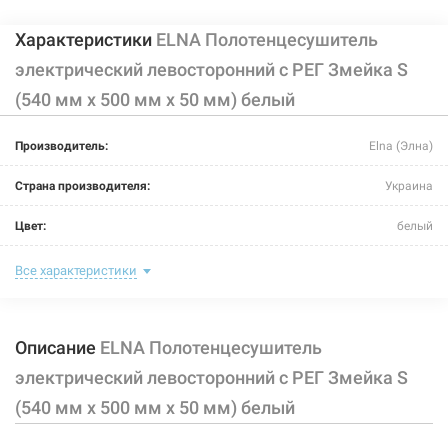
Характеристики
ELNA Полотенцесушитель
электрический левосторонний с РЕГ Змейка S
(540 мм х 500 мм х 50 мм) белый
Производитель:
Elna (Элна)
Страна производителя:
Украина
Цвет:
белый
Ширина:
500 мм
Все характеристики
Глубина:
50 мм
Описание
ELNA Полотенцесушитель
Высота:
540 мм
электрический левосторонний с РЕГ Змейка S
Мощность:
45 Вт
(540 мм х 500 мм х 50 мм) белый
Максимальная температура:
+55°C