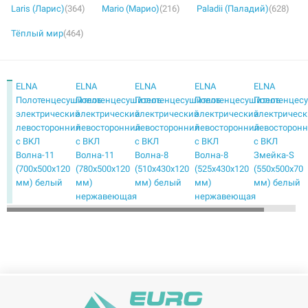
Laris (Ларис)
(364)
Mario (Марио)
(216)
Paladii (Паладий)
(628)
Тёплый мир
(464)
ELNA
ELNA
ELNA
ELNA
ELNA
Полотенцесушитель
Полотенцесушитель
Полотенцесушитель
Полотенцесушитель
Полотенцес
электрический
электрический
электрический
электрический
электричес
левосторонний
левосторонний
левосторонний
левосторонний
левосторон
с ВКЛ
с ВКЛ
с ВКЛ
с ВКЛ
с ВКЛ
Волна-11
Волна-11
Волна-8
Волна-8
Змейка-S
(700х500х120
(780х500х120
(510х430х120
(525х430х120
(550х500х70
мм) белый
мм)
мм) белый
мм)
мм) белый
нержавеющая
нержавеющая
сталь
сталь
ELNA
ELNA
ELNA
ELNA
ELNA
Полотенцесушитель
Полотенцесушитель
Полотенцесушитель
Полотенцесушитель
Полотенцес
электрический
электрический
электрический
электрический
электричес
левосторонний
левосторонний
левосторонний
левосторонний
левосторон
с ВКЛ
с ВКЛ
с ВКЛ
с ВКЛ
с ВКЛ
Змейка-S
Змейка-М
Змейка-М
Каскад
Каскад