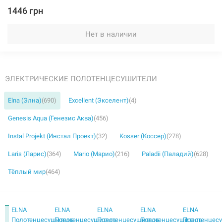
1446 грн
Нет в наличии
ЭЛЕКТРИЧЕСКИЕ ПОЛОТЕНЦЕСУШИТЕЛИ
Elna (Элна)
(690)
Excellent (Экселент)
(4)
Genesis Aqua (Генезис Аква)
(456)
Instal Projekt (Инстал Проект)
(32)
Kosser (Коссер)
(278)
Laris (Ларис)
(364)
Mario (Марио)
(216)
Paladii (Паладий)
(628)
Тёплый мир
(464)
ELNA
ELNA
ELNA
ELNA
ELNA
Полотенцесушитель
Полотенцесушитель
Полотенцесушитель
Полотенцесушитель
Полотенцес