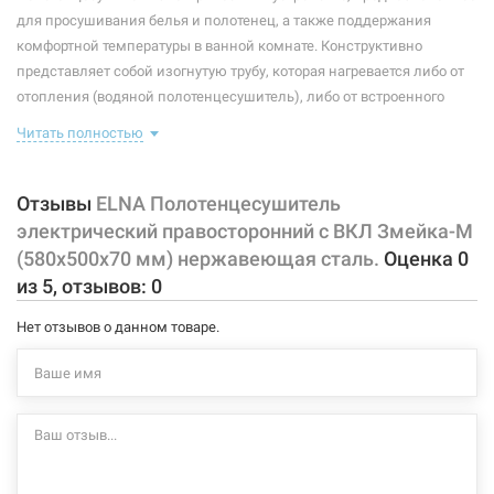
Максимальная температура:
+55°C
для просушивания белья и полотенец, а также поддержания
комфортной температуры в ванной комнате. Конструктивно
Тип крепления:
стационарный
представляет собой изогнутую трубу, которая нагревается либо от
отопления (водяной полотенцесушитель), либо от встроенного
Тип подключения:
правосторонний
тэна (электрический полотенцесушитель). Плюс ко всему,
Читать полностью
Материал корпуса:
нержавеющая сталь
правильно подобранный полотенцесушитель станет
незаменимым элементом интерьера.
Покрытие корпуса:
полировка
Отзывы
ELNA Полотенцесушитель
Характеристики и конфигурация изделия, а также комплектация
электрический правосторонний с ВКЛ Змейка-М
товара могут изменяться производителем без уведомления. За
(580х500х70 мм) нержавеющая сталь.
Оценка
0
внесенные производителем изменения, магазин ответственности
из
5
, отзывов:
0
не несет.
Нет отзывов о данном товаре.