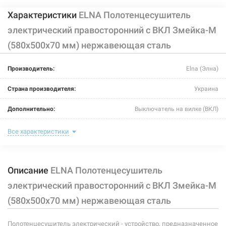
Характеристики
ELNA Полотенцесушитель
электрический правосторонний с ВКЛ Змейка-М
(580х500х70 мм) нержавеющая сталь
Производитель:
Elna (Элна)
Страна производителя:
Украина
Дополнительно:
Выключатель на вилке (ВКЛ)
Цвет:
хром
Все характеристики
Ширина:
500 мм
Описание
ELNA Полотенцесушитель
Глубина:
70 мм
электрический правосторонний с ВКЛ Змейка-М
Высота:
580 мм
(580х500х70 мм) нержавеющая сталь
Мощность:
48 Вт
Полотенцесушитель электрический - устройство, предназначенное